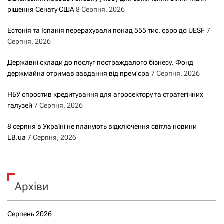
п
рішення Сенату США
8 Серпня, 2026
Естонія та Іспанія перерахували понад 555 тис. євро до UESF
7
и
Серпня, 2026
с
Державні склади до послуг постраждалого бізнесу. Фонд
держмайна отримав завдання від прем’єра
7 Серпня, 2026
а
НБУ спростив кредитування для агросектору та стратегічних
м
галузей
7 Серпня, 2026
и
8 серпня в Україні не планують відключення світла новини
LB.ua
7 Серпня, 2026
Архіви
Серпень 2026