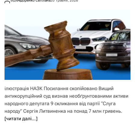
Від
Федоренко Світлана
20 Травня, 2026
ілюстрація НАЗК Посилання скопійовано Вищий
антикорупційний суд визнав необґрунтованими активи
народного депутата 9 скликання від партії “Слуга
народу” Сергія Литвиненка на понад 7 млн гривень.
[читати далі…]