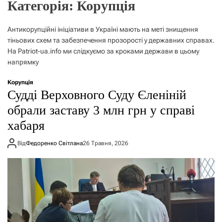
Категорія:
Корупція
о
р
е
Антикорупційні ініціативи в Україні мають на меті знищення
ж
и
тіньових схем та забезпечення прозорості у державних справах.
м
На Patriot-ua.info ми слідкуємо за кроками держави в цьому
у
напрямку
Корупція
Судді Верховного Суду Єленіній
обрали заставу 3 млн грн у справі
хабаря
Від
Федоренко Світлана
26 Травня, 2026