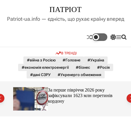
П
ПАТРІОТ
е
р
Patriot-ua.info — єдність, що рухає країну вперед
е
й
т
П
М
П
и
е
е
о
д
р
н
ш
В ТРЕНДІ
е
ю
у
о
м
к
#війна з Росією
#Головне
#Україна
в
и
м
#економія електроенергії
#бізнес
#Росія
к
і
а
#дані СЗРУ
#Укренерго обмеження
ч
с
к
т
о
За перше півріччя 2026 року
у
л
зафіксували 1623 млн перетинів
ь
кордону
о
р
о
в
о
г