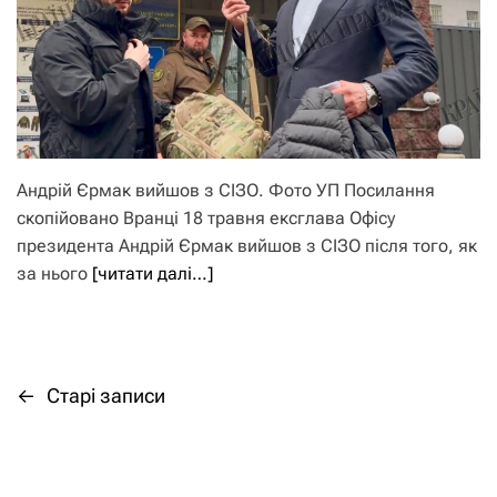
Андрій Єрмак вийшов з СІЗО. Фото УП Посилання
скопійовано Вранці 18 травня ексглава Офісу
президента Андрій Єрмак вийшов з СІЗО після того, як
за нього
[читати далі…]
←
Старі записи
Н
а