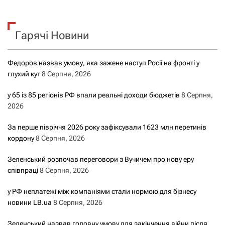
в
і
Гарячі Новини
г
а
Федоров назвав умову, яка зажене наступ Росії на фронті у
глухий кут
8 Серпня, 2026
ц
у 65 із 85 регіонів РФ впали реальні доходи бюджетів
8 Серпня,
і
2026
я
За перше півріччя 2026 року зафіксували 1623 млн перетинів
кордону
8 Серпня, 2026
з
Зеленський розпочав переговори з Вучичем про нову еру
а
співпраці
8 Серпня, 2026
з
у РФ неплатежі між компаніями стали нормою для бізнесу
новини LB.ua
8 Серпня, 2026
а
Зеленський назвав головну умову для закінчення війни після