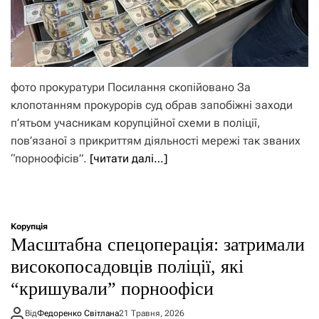
фото прокуратури Посилання скопійовано За
клопотанням прокурорів суд обрав запобіжні заходи
п’ятьом учасникам корупційної схеми в поліції,
пов’язаної з прикриттям діяльності мережі так званих
“порноофісів”.
[читати далі…]
Корупція
Масштабна спецоперація: затримали
високопосадовців поліції, які
“кришували” порноофіси
Від
Федоренко Світлана
21 Травня, 2026