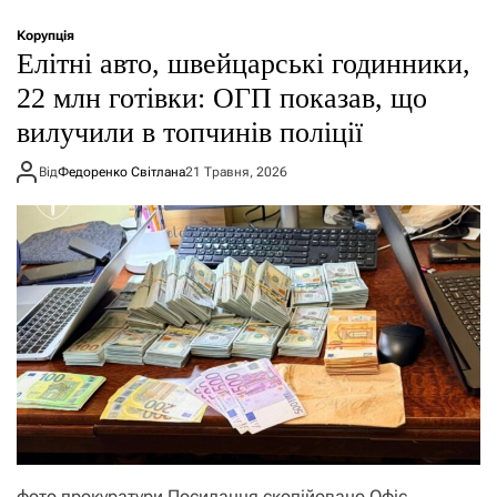
Корупція
Елітні авто, швейцарські годинники,
22 млн готівки: ОГП показав, що
вилучили в топчинів поліції
Від
Федоренко Світлана
21 Травня, 2026
фото прокуратури Посилання скопійовано Офіс