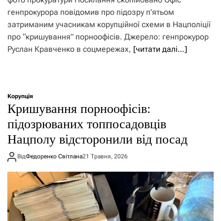
генпрокурора повідомив про підозру п’ятьом
затриманим учасникам корупційної схеми в Нацполіції
про “кришування” порноофісів. Джерело: генпрокурор
Руслан Кравченко в соцмережах,
[читати далі…]
Корупція
Кришування порноофісів:
підозрюваних топпосадовців
Нацполу відсторонили від посад
Від
Федоренко Світлана
21 Травня, 2026