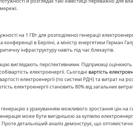
потужності й розглядає такі інвестиції переважно для вл
 мережі.
жності на 1 ГВт для розподіленої генерації електроенерг
конференції в Берліні, а міністр енергетики Герман Га
итичну інфраструктуру навіть під час блекаутів.
ерацію виглядають перспективними. Підприємці оцінюють
собівартість електроенергії. Сьогодні
вартість електроен
вартості електроенергії (по системі РДН) та витрат на ро
артість електроенергії становить 80% від загальних витрат
у генерацію з урахуванням можливого зростання цін на г
енерація може бути вигіднішою за купівлю електроенергі
. Проте детальніший аналіз демонструє, що оптимістичн