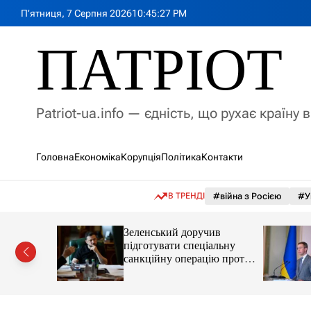
П
П’ятниця, 7 Серпня 2026
10
:
45
:
28
PM
е
р
ПАТРІОТ
е
й
т
и
Patriot-ua.info — єдність, що рухає країну 
д
о
в
Головна
Економіка
Корупція
Політика
Контакти
м
і
с
В ТРЕНДІ
#війна з Росією
#У
т
у
Зеленський доручив
з 1 вересня зарплати
підготувати спеціальну
педагогів зростуть на
санкційну операцію проти
РФ