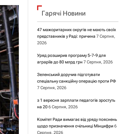
о
р
о
Гарячі Новини
в
о
г
47 мажоритарних округів не мають своїх
о
представників у Раді: причина
7 Серпня,
р
е
2026
ж
и
Уряд розширив програму 5-7-9 для
м
аграріїв до 80 млрд грн
7 Серпня, 2026
у
Зеленський доручив підготувати
спеціальну санкційну операцію проти РФ
7 Серпня, 2026
з 1 вересня зарплати педагогів зростуть
на 20
6 Серпня, 2026
Комітет Ради вимагає від уряду пояснень
щодо призначення очільниці Мінцифри
6
Серпня, 2026