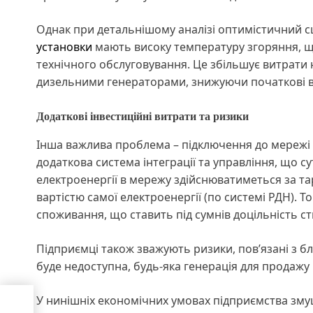
Однак при детальнішому аналізі оптимістичний сц
установки
мають високу температуру згоряння, щ
технічного обслуговування. Це збільшує витрати н
дизельними генераторами, знижуючи початкові виг
Додаткові інвестиційні витрати та ризики
Інша важлива проблема – підключення до мережі 
додаткова система інтеграції та управління, що су
електроенергії в мережу здійснюватиметься за та
вартістю самої електроенергії (по системі РДН). Т
споживання, що ставить під сумнів доцільність 
Підприємці також зважують ризики, пов’язані з 
буде недоступна, будь-яка генерація для продажу
У нинішніх економічних умовах підприємства змуш