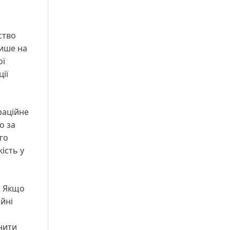
ство
лише на
ої
ії
раційне
о за
го
ість у
. Якщо
ійні
нити