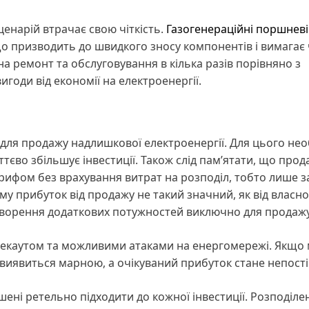
енарій втрачає свою чіткість.
Газогенераційні поршневі
о призводить до швидкого зносу компонентів і вимагає 
а ремонт та обслуговування в кілька разів порівняно з
оди від економії на електроенергії.
для продажу надлишкової електроенергії. Для цього нео
ттєво збільшує інвестиції. Також слід пам’ятати, що прод
рифом без врахування витрат на розподіл, тобто лише з
ому прибуток від продажу не такий значний, як від власн
створення додаткових потужностей виключно для продажу
блекаутом та можливими атаками на енергомережі. Якщо
 виявиться марною, а очікуваний прибуток стане непост
ені ретельно підходити до кожної інвестиції. Розподіле