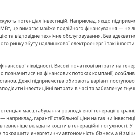
жують потенціал інвестицій. Наприклад, якщо підприєм
1 МВт, це вимагає майже подвійного фінансування — не 
ацію та відповідне технічне обслуговування. Без адекватн
го ринку збуту надлишкової електроенергії такі інвестиц
фінансової ліквідності. Високі початкові витрати на гене
о позначитися на фінансових потоках компанії, особлив
установ. Деякі підприємства обирають варіант поступово
поділити інвестиційні витрати в часі та забезпечує гнучк
потенціал масштабування розподіленої генерації в країні
 наприклад, гарантії стабільної ціни на газ чи інвестиц
певненіше вкладати кошти в генераційні потужності. У
е покращити енергетичну автономність бізнесу, а й зміц