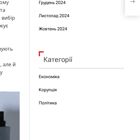
Тому
Грудень 2024
МС
та
Листопад 2024
 вибір
ижує
Жовтень 2024
вують
Категорії
 але й
у
Економіка
Корупція
Політика