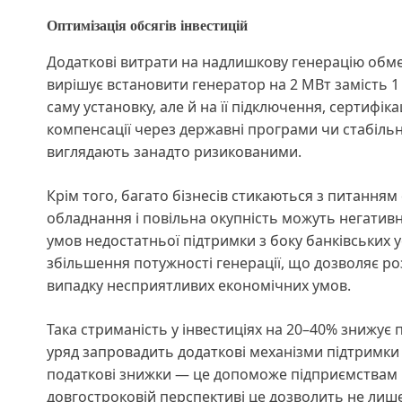
Оптимізація обсягів інвестицій
Додаткові витрати на надлишкову генерацію обме
вирішує встановити генератор на 2 МВт замість 
саму установку, але й на її підключення, сертифік
компенсації через державні програми чи стабільно
виглядають занадто ризикованими.
Крім того, багато бізнесів стикаються з питанням 
обладнання і повільна окупність можуть негативн
умов недостатньої підтримки з боку банківських 
збільшення потужності генерації, що дозволяє роз
випадку несприятливих економічних умов.
Така стриманість у інвестиціях на 20–40% знижує 
уряд запровадить додаткові механізми підтримки —
податкові знижки — це допоможе підприємствам в
довгостроковій перспективі це дозволить не лиш