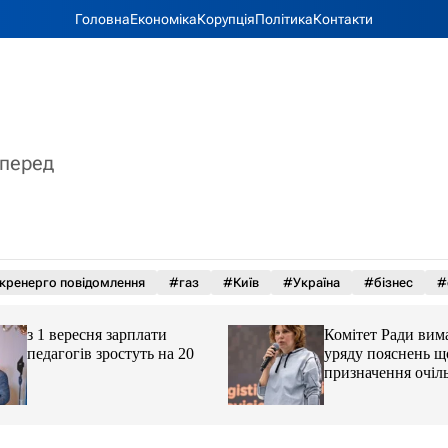
Головна
Економіка
Корупція
Політика
Контакти
вперед
кренерго повідомлення
#газ
#Київ
#Україна
#бізнес
#
Комітет Ради вимагає від
 20
уряду пояснень щодо
призначення очільниці
Мінцифри