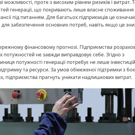
ві можливості, проте з високим рівнем ризиків і витрат. 
стей генерації, що покривають лише власне споживання 
нсії під питанням. Для багатьох підприємців це означає
й для забезпечення основних потреб, навіть якщо це зн
бережному фінансовому прогнозі. Підприємства розрахо
х потужностей не завжди виправдовує себе. Згідно з
ниця потужності генерації потребує не лише інвестицій,
підтримку та ресурси. За умов обмеженої підтримки з бок
ах, підприємства прагнуть уникати надлишкових витрат.