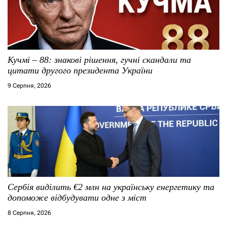
з
п
а
и
п
с
Кучмі – 88: знакові рішення, гучні скандали та
и
і
цитати другого президента України
9 Серпня, 2026
с
в
я
м
Сербія виділить €2 млн на українську енергетику та
допоможе відбудувати одне з міст
8 Серпня, 2026