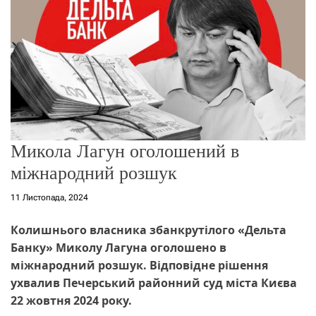
о
р
е
ж
и
м
у
Микола Лагун оголошений в
міжнародний розшук
11 Листопада, 2024
Колишнього власника збанкрутілого «Дельта
Банку» Миколу Лагуна оголошено в
міжнародний розшук. Відповідне рішення
ухвалив Печерський районний суд міста Києва
22 жовтня 2024 року.