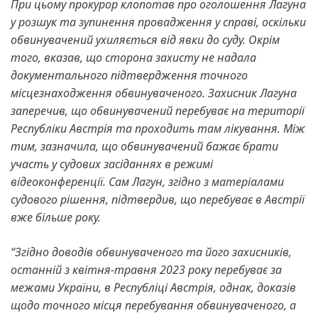
При цьому прокурор клопотав про оголошення Лагуна
у розшук та зупинення провадження у справі, оскільки
обвинувачений ухиляється від явки до суду. Окрім
того, вказав, що сторона захисту не надала
документального підтвердження точного
місцезнаходження обвинуваченого. Захисник Лагуна
заперечив, що обвинувачений перебуває на території
Республіки Австрія та проходить там лікування. Між
тим, зазначила, що обвинувачений бажає брати
участь у судових засіданнях в режимі
відеоконференції. Сам Лагун, згідно з матеріалами
судового рішення, підтвердив, що перебуває в Австрії
вже більше року.
“Згідно доводів обвинуваченого та його захисників,
останній з квітня-травня 2023 року перебуває за
межами України, в Республіці Австрія, однак, доказів
щодо точного місця перебування обвинуваченого, а