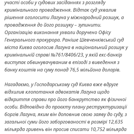
участі особи у судових засіданнях з розгляду
кримінального провадження. Відтак суд ухвалив
рішення оголосити Лагуна у міжнародний розшук, а
провадження до його розшуку – зупинити.
Організацію виконання ухвали доручено Офісу
Генерального прокурора. Раніше Шевченківський суд
міста Києва оголосив Лагуна в національний розшук у
кримінальній справі №761/8406/23, у якій екс-банкір
виступає обвинувачуваним в епізоді з виведення з
банку коштів на суму понад 76,5 мільйона доларів.
Нагадаємо, у Господарському суд Києва вже вдруге
відхилив клопотання адвокатів Лагуна щодо
відкриття справи про його банкрутство як фізичної
особи. Відповідно до проєкту плану реструктуризації
боргів Лагуна, яким він доповнив свою заяву до суду, з
загальної суми його заборгованості в розмірі 12,635
мільярда гривень він просив списати 10,752 мільярда