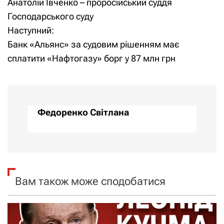
Анатолій Івченко – проросійський суддя
а
а
Господарського суду
Наступний:
в
в
Банк «Альянс» за судовим рішенням має
и
і
сплатити «Нафтогазу» борг у 87 млн грн
г
г
а
а
Федоренко Світлана
ц
ц
и
і
я
я
Вам також може сподобатися
п
з
о
а