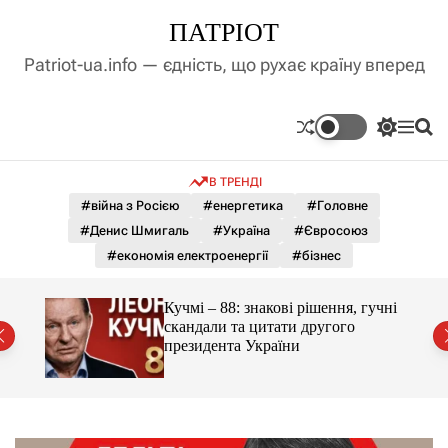
П
ПАТРІОТ
е
р
Patriot-ua.info — єдність, що рухає країну вперед
е
й
т
П
М
П
и
е
е
о
д
р
н
ш
В ТРЕНДІ
е
ю
у
о
м
к
#війна з Росією
#енергетика
#Головне
в
и
м
#Денис Шмигаль
#Україна
#Євросоюз
к
і
а
#економія електроенергії
#бізнес
ч
с
к
т
о
ло на
Кучмі – 88: знакові рішення, гучні
у
л
скандали та цитати другого
ь
президента України
о
р
о
в
о
г