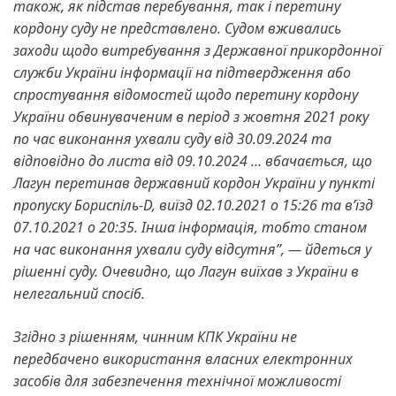
також, як підстав перебування, так і перетину
кордону суду не представлено. Судом вживались
заходи щодо витребування з Державної прикордонної
служби України інформації на підтвердження або
спростування відомостей щодо перетину кордону
України обвинуваченим в період з жовтня 2021 року
по час виконання ухвали суду від 30.09.2024 та
відповідно до листа від 09.10.2024 … вбачається, що
Лагун перетинав державний кордон України у пункті
пропуску Бориспіль-D, виїзд 02.10.2021 о 15:26 та вʼїзд
07.10.2021 о 20:35. Інша інформація, тобто станом
на час виконання ухвали суду відсутня”, — йдеться у
рішенні суду. Очевидно, що Лагун виїхав з України в
нелегальний спосіб.
Згідно з рішенням, чинним КПК України не
передбачено використання власних електронних
засобів для забезпечення технічної можливості