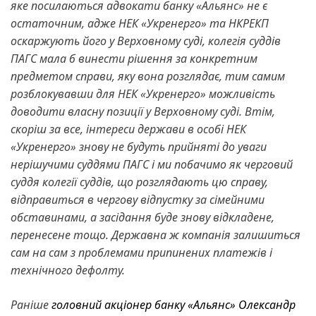
яке посилаються адвокати банку «Альянс» не є
остаточним, адже НЕК «Укренерго» та НКРЕКП
оскаржують його у Верховному суді, колегія суддів
ПАГС мала б винести рішення за конкретним
предметом справи, яку вона розглядає, тим самим
розблокувавши для НЕК «Укренерго» можливість
доводити власну позиції у Верховному суді. Втім,
скоріш за все, інтереси держави в особі НЕК
«Укренерго» знову не будуть прийняті до уваги
нерішучими суддями ПАГС і ми побачимо як черговий
суддя колегії суддів, що розглядають цю справу,
відправиться в чергову відпустку за сімейними
обставинами, а засідання буде знову відкладене,
перенесене тощо. Державна ж компанія залишиться
сам на сам з проблемами припинених платежів і
технічного дефолту.
Раніше
головний акціонер банку «Альянс» Олександр