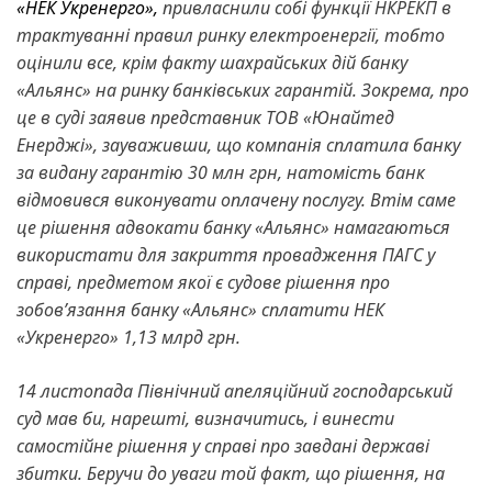
«НЕК Укренерго»,
привласнили собі функції НКРЕКП в
трактуванні правил ринку електроенергії, тобто
оцінили все, крім факту шахрайських дій банку
«Альянс» на ринку банківських гарантій. Зокрема, про
це в суді заявив представник ТОВ «Юнайтед
Енерджі», зауваживши, що компанія сплатила банку
за видану гарантію 30 млн грн, натомість банк
відмовився виконувати оплачену послугу. Втім саме
це рішення адвокати банку «Альянс» намагаються
використати для закриття провадження ПАГС у
справі, предметом якої є судове рішення про
зобов’язання банку «Альянс» сплатити НЕК
«Укренерго» 1,13 млрд грн.
14 листопада Північний апеляційний господарський
суд мав би, нарешті, визначитись, і винести
самостійне рішення у справі про завдані державі
збитки. Беручи до уваги той факт, що рішення, на