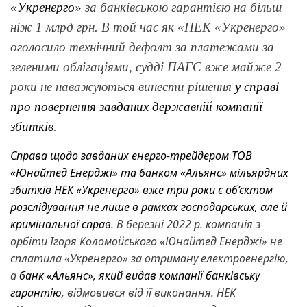
«Укренерго»
за банківською гарантією на більш
ніж 1 млрд грн. В той час як «НЕК «Укренерго»
оголосило технічний дефолт за платежами за
зеленими облігаціями, судді ПАГС вже майже 2
роки не наважуються винести рішення
у справі
про повернення завданих державній компанії
збитків
.
Справа щодо завданих енерго-трейдером ТОВ
«Юнайтед Енерджі» та банком «Альянс» мільярдних
збитків НЕК «Укренерго» вже три роки є об’єктом
розслідування не лише в рамках господарських, але й
кримінальної справ
. В березні 2022 р. компанія з
орбіти Ігоря Коломойського «Юнайтед Енерджі» не
сплатила «Укренерго» за отриману електроенергію,
а
банк «Альянс», який видав компанії банківську
гарантію
, відмовився від її виконання. НЕК