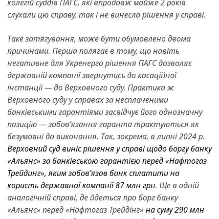
колегій суддів ПАГС, які впродовж майже 2 років
слухали цю справу, так і не винесла рішення у справі.
Таке затягування, може бути обумовлено двома
причинами. Перша полягає в тому, що навіть
негативне для Укренерго рішення ПАГС дозволяє
державній компанії звернутись до касаційної
інстанції — до Верховного суду. Практика ж
Верховного суду у справах за несплаченими
банківськими гарантіями засвідчує його однозначну
позицію — зобов’язання гаранта трактуються як
безумовні до виконання. Так, зокрема, в липні 2024 р.
Верховний суд виніс рішення у справі щодо боргу банку
«Альянс» за банківською гарантією перед «Нафтогаз
Трейдинг», яким зобов’язав банк сплатити на
користь державної компанії 87 млн грн
. Ще в одній
аналогічній справі, де йдеться про борг банку
«Альянс» перед «Нафтогаз Трейдінг»
на суму 290 млн