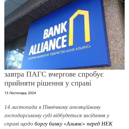
о
р
е
ж
и
м
у
завтра ПАГС вчергове спробує
прийняти рішення у справі
13 Листопада, 2024
14 листопада в Північному апеляційному
господарському суді відбудеться засідання у
справі щодо
боргу банку «Альянс» перед НЕК