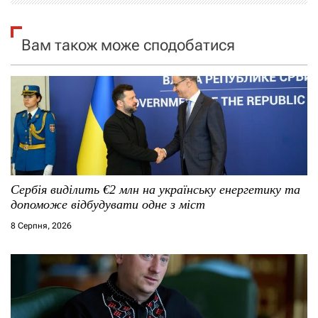
я
я
Вам також може сподобатися
п
з
о
а
з
п
а
и
п
с
Сербія виділить €2 млн на українську енергетику та
и
і
допоможе відбудувати одне з міст
8 Серпня, 2026
с
в
я
м