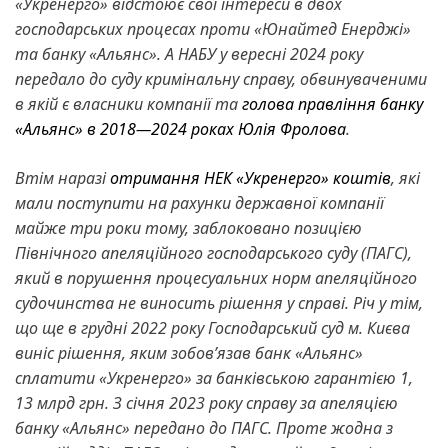
«Укренерго» відстоює свої інтереси в двох
господарських процесах проти «Юнайтед Енерджі»
та банку «Альянс». А НАБУ у вересні 2024 року
передало до суду кримінальну справу, обвинуваченими
в якій є власники компанії та
голова правління банку
«Альянс» в 2018—2024 роках Юлія Фролова
.
Втім наразі
отримання НЕК «Укренерго» коштів
, які
мали поступити на рахунки державної компанії
майже три роки тому, заблоковано позицією
Північного апеляційного господарського суду (ПАГС),
який в порушення процесуальних норм апеляційного
судочинства не виносить рішення у справі. Річ у тім,
що ще в грудні 2022 року Господарський суд м. Києва
виніс рішення, яким зобов’язав банк «Альянс»
сплатити «Укренерго» за банківською гарантією 1,
13 млрд грн. З січня 2023 року справу за апеляцією
банку «Альянс» передано до ПАГС. Проте жодна з