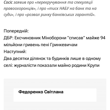
Сосіс
заявив про «перекручування та спекуляції
правоохоронців», і про «тиск НАБУ на банк та на
суди», і про «розвал ринку банківських гарантій».
Попередній:
Н
Н
ДБР: Ексчиновник Міноборони ”списав” майже 94
а
а
мільйони гривень пені Гринкевичам
Наступний:
в
в
Два десятки ділянок та будинків лише в одному
и
і
селі: журналісти показали майно родини Крупи
г
г
а
а
Федоренко Світлана
ц
ц
и
і