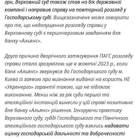
грн, Верховний суд також став на бік державної
компанії і направив справу на повторний розгляд у
Господарському суді
. Вищезазначене може говорити
про те, що недопущення розгляду справи у
Верховному суді є першочерговим завданням для
банку «Альянс».
Друга причина дворічного затягування ПАГС розгляду
справи стала зрозумілою ще в жовтні 2023 р., коли
банк «Альянс» звернувся до Господарського суду м.
Києва із заявою про визнання виданої на користь НЕ
«Укренерго» гарантії такою, що не підлягає
виконанню. Менш ніж за рік суди першої та
апеляційної інстанцій винесли у цій справі позитивне
для банку «Альянс» рішення. Ігноруючи практику
Верховного суду, судді Господарського та Північного
апеляційного господарського суду взялись
надавати
оцінку господарській діяльності та доброчесності