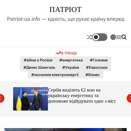
П
ПАТРІОТ
е
р
Patriot-ua.info — єдність, що рухає країну вперед
е
й
т
П
М
П
и
е
е
о
д
р
н
ш
В ТРЕНДІ
е
ю
у
о
м
к
#війна з Росією
#енергетика
#Головне
в
и
м
#Денис Шмигаль
#Україна
#Євросоюз
к
і
а
#економія електроенергії
#бізнес
ч
с
к
т
о
вро
Сербія виділить €2 млн на
у
л
українську енергетику та
ь
допоможе відбудувати одне з міст
о
р
о
в
о
г