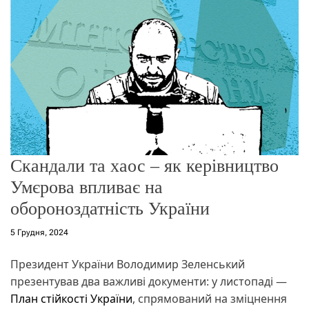
о
р
е
ж
и
м
у
Скандали та хаос – як керівництво
Умєрова впливає на
обороноздатність України
5 Грудня, 2024
Президент України Володимир Зеленський
презентував два важливі документи: у листопаді —
План стійкості України
, спрямований на зміцнення