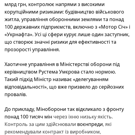
млрд грн, контролює напрями з високими
корупційними ризиками: будівництво військового
житла, управління оборонними землями та понад
100 державних підприємств, включно з «Мотор Січ» і
«Укрнафта». Усі ці сфери курує лише один заступник,
що створює значні ризики для ефективності та
прозорості управління.
Хаотичне управління в Міністерстві оборони під
керівництвом Рустема Умєрова стало нормою.
Такий підхід Міністр називає «делегуванням
відповідальності», що вже призвело до серйозних
провалів.
До прикладу, Міноборони так відкликало з фронту
понад
100 тисяч мін
через їхню низьку якість.
Контроль за цим здійснювали
воєнпреди
, які
рекомендували контракт із виробником,