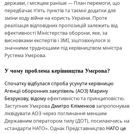
держави, і місяцем раніше — План перемоги, що
передбачає п’ять пунктів та таємні додатки для
зміни ходу війни на користь України. Проте
реалізація відповідних пропозицій залежить від
ефективності Міністерства оборони, яке, за
висновками експертів і ЗМІ, зіштовхнулося зі
значними труднощами під керівництвом міністра
Рустема Умєрова.
У чому проблема керівництва Умєрова?
Спочатку відбулася спроба усунути керівницю
Агенції оборонних закупівель (АОЗ) Марину
Безрукову,
відому
ефективністю та принциповістю.
Заступник Умєрова
Дмитро Кліменков
запропонував
ліквідувати АОЗ через поглинання меншим
Державним оператором тилу (ДОТ), посилаючись на
«стандарти НАТО». Однак Представництво
НАТО це