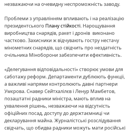
незважаючи на очевидну неспроможність заводу.
Проблеми з управлінням впливають і на реалізацію
президентського
Плану стійкості
. Нарощування
виробництва снарядів, ракет і дронів виконано
частково. Захисники ж відчувають гостру нестачу
мінометних снарядів, що свідчить про нездатність
очільника Міноборони забезпечити ефективність.
«Делегування відповідальності» створює умови для
саботажу реформ. Департаменти дублюють функції,
а важливі напрями контролюють давні партнери
Умєрова. Снавер Сейтхалілєв і Ленур Мамбетов,
позаштатні радники міністра, мають вплив на
ухвалення рішень, незважаючи на відсутність
офіційних посад, доступу до держтаємниці чи
декларування майна. Журналістські розслідування
свідчать, що обидва радники можуть мати російські