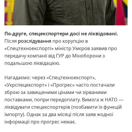
По-друге, спецекспортери досі не ліквідовані.
Після
розслідування
про корупцію в
«Спецтехноекспорті» міністр Умєров заявив про
передачу компанії від ГУР до Міноборони з
подальшою ліквідацією.
Нагадаємо: через «Спецтехноекспорт»,
«Укрспецекспорт» і «Прогрес» часто постачали
зброю за завищеними цінами чи зірваними
поставками, попри передоплату. Вимога ж НАТО —
ліквідувати спецекспортерів (позбавити їх функцій
імпорту). Однак за два місяці після заяв жодної
інформації про прогрес немає.