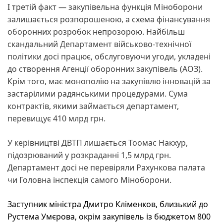
І третій факт — закупівельна функція Міноборони
залишається розпорошеною, а схема фінансування
оборонних розробок непрозорою. Найбільш
скандальний Департамент військово-технічної
політики досі працює, обслуговуючи угоди, укладені
до створення Агенції оборонних закупівель (АОЗ).
Крім того, має монополію на закупівлю інновацій за
застарілими радянськими процедурами. Сума
контрактів, якими займається департамент,
перевищує 410 млрд грн.
У керівництві ДВТП лишається Тоомас Накхур,
підозрюваний у розкраданні 1,5 млрд грн.
Департамент досі не перевіряли Рахункова палата
чи Головна інспекція самого Міноборони.
Заступник міністра Дмитро Кліменков, близький до
Рустема Умєрова, окрім закупівель із бюджетом 800