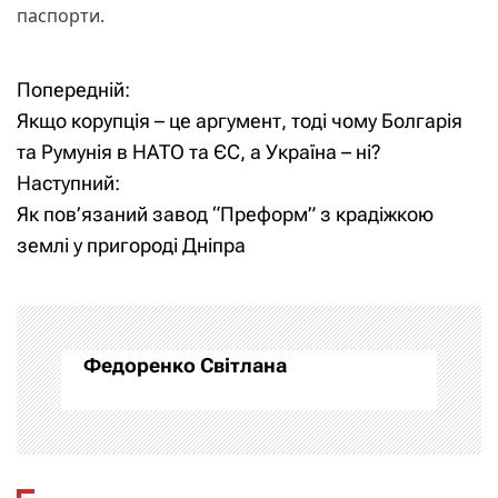
паспорти.
Попередній:
Н
Якщо корупція – це аргумент, тоді чому Болгарія
а
та Румунія в НАТО та ЄС, а Україна – ні?
Наступний:
в
Як пов’язаний завод “Преформ” з крадіжкою
і
землі у пригороді Дніпра
г
а
Федоренко Світлана
ц
і
я