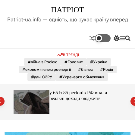
П
ПАТРІОТ
е
р
Patriot-ua.info — єдність, що рухає країну вперед
е
й
т
П
М
П
и
е
е
о
д
р
н
ш
В ТРЕНДІ
е
ю
у
о
м
к
#війна з Росією
#Головне
#Україна
в
и
м
#економія електроенергії
#бізнес
#Росія
к
і
а
#дані СЗРУ
#Укренерго обмеження
ч
с
к
т
о
ажене
у 65 із 85 регіонів РФ впали
у
л
ий
реальні доходи бюджетів
ь
о
р
о
в
о
г