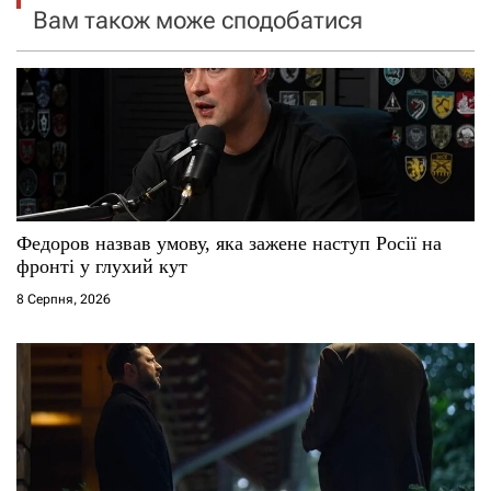
Вам також може сподобатися
з
а
п
и
с
Федоров назвав умову, яка зажене наступ Росії на
і
фронті у глухий кут
8 Серпня, 2026
в