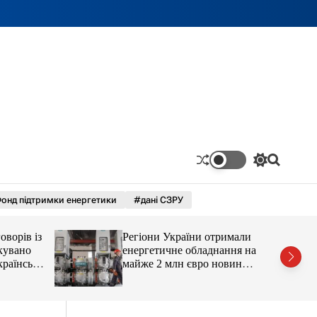
П
П
е
о
р
ш
онд підтримки енергетики
#дані СЗРУ
е
у
м
к
и
оворів із
Регіони України отримали
к
а
кувано
енергетичне обладнання на
ч
раїнські
майже 2 млн євро новини
к
LB.ua
о
л
ь