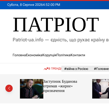
П
Субота, 8 Серпня 2026
4
:
52
:
01
PM
е
р
ПАТРІОТ
е
й
т
и
Patriot-ua.info — єдність, що рухає країну 
д
о
в
Головна
Економіка
Корупція
Політика
Контакти
м
і
с
В ТРЕНДІ
#війна з Росією
#Головне
т
у
пня в
Заступник Буданова
озують
отримав «жирне»
а
призначення