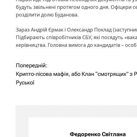
будуть звільнені протягом одного дня. Офіцери с
розділити долю Буданова.
Зараз Андрій Єрмак і Олександр Поклад (заступни
Підбирають співробітників СБУ, які посядуть «вак
керівництва. Головна вимога до кандидатів – особи
Попередній:
Н
Крипто-лісова мафія, або Клан “смотрящих” з 
а
Руської
в
і
г
а
Федоренко Світлана