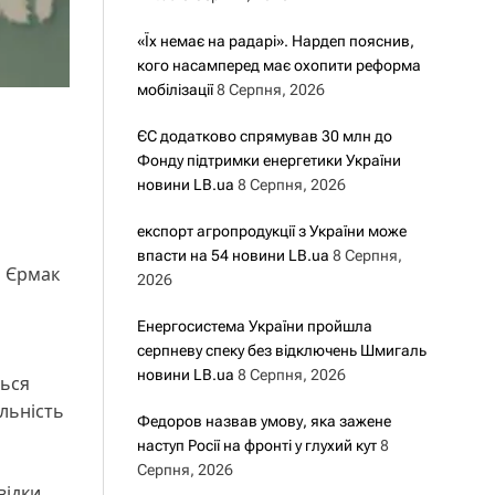
«Їх немає на радарі». Нардеп пояснив,
кого насамперед має охопити реформа
мобілізації
8 Серпня, 2026
ЄС додатково спрямував 30 млн до
Фонду підтримки енергетики України
новини LB.ua
8 Серпня, 2026
експорт агропродукції з України може
впасти на 54 новини LB.ua
8 Серпня,
й Єрмак
2026
Енергосистема України пройшла
серпневу спеку без відключень Шмигаль
новини LB.ua
8 Серпня, 2026
ться
льність
Федоров назвав умову, яка зажене
наступ Росії на фронті у глухий кут
8
Серпня, 2026
відки