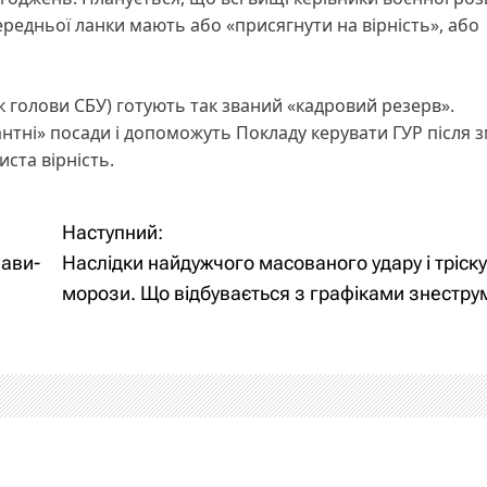
ередньої ланки мають або «присягнути на вірність», або
к голови СБУ) готують так званий «кадровий резерв».
антні» посади і допоможуть Покладу керувати ГУР після 
ста вірність.
Наступний:
Рави-
Наслідки найдужчого масованого удару і тріску
морози. Що відбувається з графіками знестр