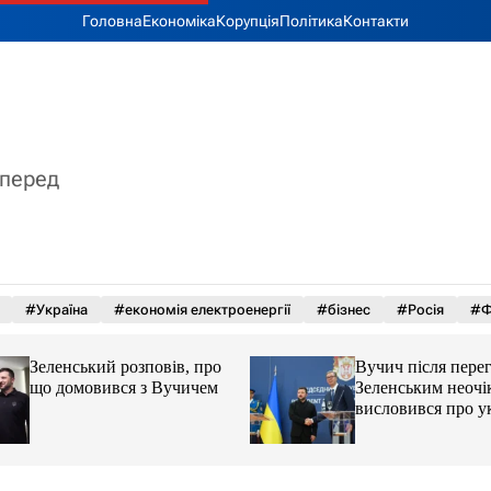
Головна
Економіка
Корупція
Політика
Контакти
вперед
#Україна
#економія електроенергії
#бізнес
#Росія
#Ф
Зеленський розповів, про
Вучич після перег
що домовився з Вучичем
Зеленським неочі
висловився про ук
території