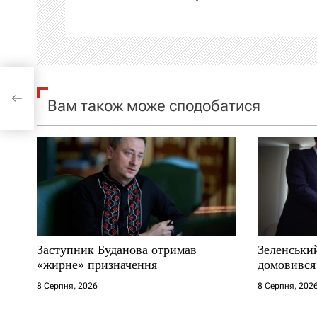
ц
і
я
Вам також може сподобатися
з
а
п
и
с
Заступник Буданова отримав
Зеленськи
і
«жирне» призначення
домовився
8 Серпня, 2026
8 Серпня, 202
в