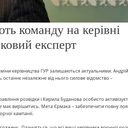
ють команду на керівні
ьковий експерт
 зміни керівництва ГУР залишаються актуальними. Андрі
ь останнє незалежне від нього силове відомство –
равління розвідки і Кирила Буданова особисто активізує
се має вирішитись. Мета Єрмака – забезпечити повну лоя
рчої кампанії.
згоджень. Планується, що всі вищі керівники воєнної роз