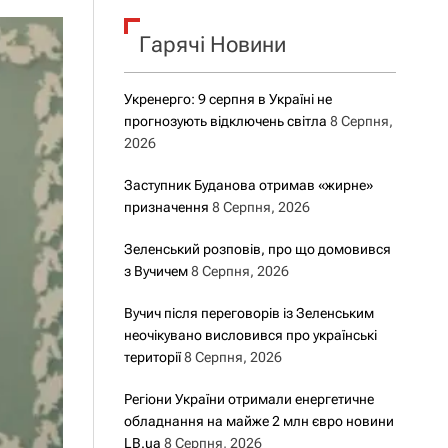
о
р
о
Гарячі Новини
в
о
г
Укренерго: 9 серпня в Україні не
о
прогнозують відключень світла
8 Серпня,
р
е
2026
ж
и
Заступник Буданова отримав «жирне»
м
призначення
8 Серпня, 2026
у
Зеленський розповів, про що домовився
з Вучичем
8 Серпня, 2026
Вучич після переговорів із Зеленським
неочікувано висловився про українські
території
8 Серпня, 2026
Регіони України отримали енергетичне
обладнання на майже 2 млн євро новини
LB.ua
8 Серпня, 2026