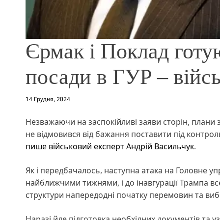
Єрмак і Поклад готу
посади в ГУР – війс
14 Грудня, 2024
Незважаючи на заспокійливі заяви сторін, плани
не відмовився від бажання поставити під контрол
пише військовий експерт Андрій Васильчук
.
Як і передбачалось, наступна атака на Головне уп
найближчими тижнями, і до інавгурації Трампа в
структури напередодні початку перемовин та вибо
Наразі йде підготовка необхідних документів та у