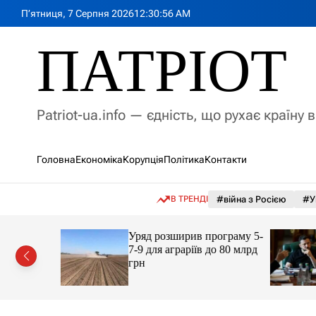
П
П’ятниця, 7 Серпня 2026
12
:
30
:
58
AM
е
р
ПАТРІОТ
е
й
т
и
Patriot-ua.info — єдність, що рухає країну 
д
о
в
Головна
Економіка
Корупція
Політика
Контакти
м
і
с
В ТРЕНДІ
#війна з Росією
#У
т
у
 округів
Уряд розширив програму 5-
7-9 для аграріїв до 80 млрд
аді:
грн