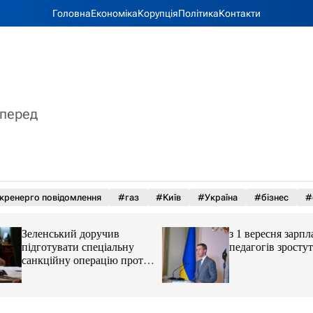
Головна
Економіка
Корупція
Політика
Контакти
вперед
кренерго повідомлення
#газ
#Київ
#Україна
#бізнес
#
Зеленський доручив
з 1 вересня зарпл
підготувати спеціальну
педагогів зростут
санкційну операцію проти
РФ