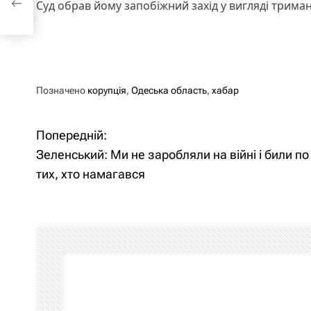
Суд обрав йому запобіжний захід у вигляді триман
Позначено
корупція
,
Одеська область
,
хабар
Попередній:
Н
Зеленський: Ми не заробляли на війні і били по
а
тих, хто намагався
в
і
г
а