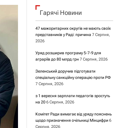
о
р
о
Гарячі Новини
в
о
г
47 мажоритарних округів не мають своїх
о
представників у Раді: причина
7 Серпня,
р
е
2026
ж
и
Уряд розширив програму 5-7-9 для
м
аграріїв до 80 млрд грн
7 Серпня, 2026
у
Зеленський доручив підготувати
спеціальну санкційну операцію проти РФ
7 Серпня, 2026
з 1 вересня зарплати педагогів зростуть
на 20
6 Серпня, 2026
Комітет Ради вимагає від уряду пояснень
щодо призначення очільниці Мінцифри
6
Серпня, 2026