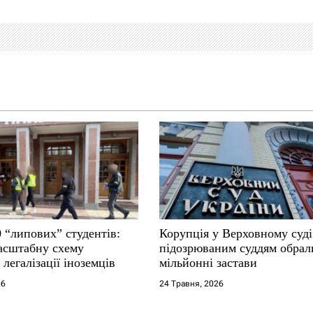
 “липових” студентів:
Корупція у Верховному суді
асштабну схему
підозрюваним суддям обрал
 легалізації іноземців
мільйонні застави
26
24 Травня, 2026