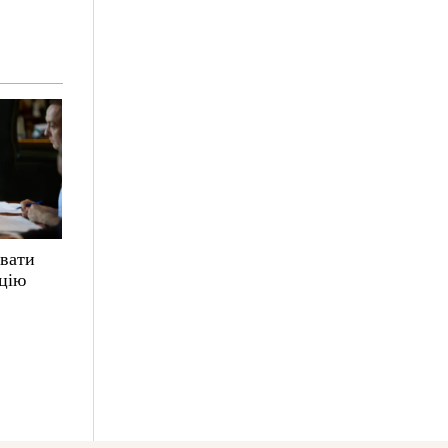
увати
ацію