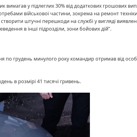
ик вимагав у підлеглих 30% від додаткових грошових вип
требами військової частини, зокрема на ремонт техніки
 створити штучні перешкоди на службі у вигляді виявле
еведення в інші підрозділи, зони бойових дій”.
рвня по грудень минулого року командир отримав від осо
день в розмірі 41 тисячі гривень.