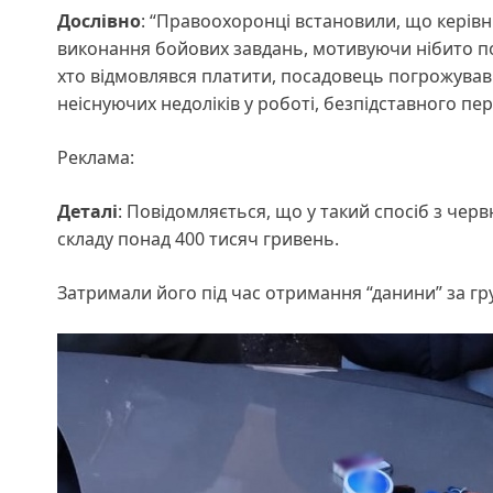
Дослівно
: “Правоохоронці встановили, що керівн
виконання бойових завдань, мотивуючи нібито по
хто відмовлявся платити, посадовець погрожував
неіснуючих недоліків у роботі, безпідставного пер
Реклама:
Деталі
: Повідомляється, що у такий спосіб з че
складу понад 400 тисяч гривень.
Затримали його під час отримання “данини” за гру