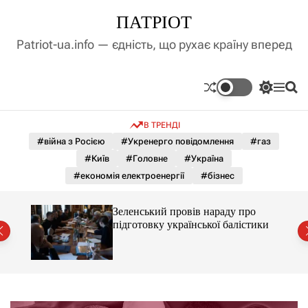
П
ПАТРІОТ
е
р
Patriot-ua.info — єдність, що рухає країну вперед
е
й
т
П
М
П
и
е
е
о
д
р
н
ш
В ТРЕНДІ
е
ю
у
о
м
к
#війна з Росією
#Укренерго повідомлення
#газ
в
и
м
#Київ
#Головне
#Україна
к
і
а
#економія електроенергії
#бізнес
ч
с
к
т
о
ати
Зеленський провів нараду про
у
л
ява
підготовку української балістики
ь
о
р
о
в
о
г