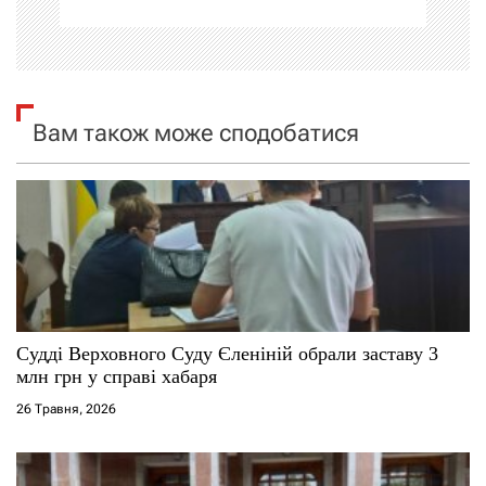
ц
і
я
Вам також може сподобатися
з
а
п
и
с
Судді Верховного Суду Єленіній обрали заставу 3
млн грн у справі хабаря
і
26 Травня, 2026
в