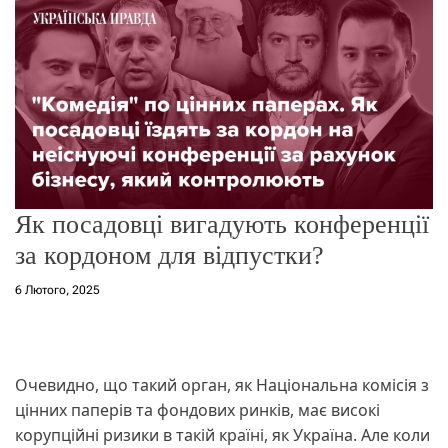
о
р
е
ж
и
м
у
Як посадовці вигадують конференції
за кордоном для відпустки?
6 Лютого, 2025
Очевидно, що такий орган, як Національна комісія з
цінних паперів та фондових ринків, має високі
корупційні ризики в такій країні, як Україна. Але коли