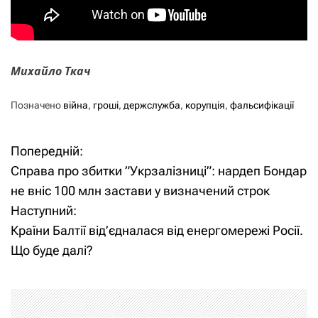
Михайло Ткач
Позначено
війна
,
гроші
,
держслужба
,
корупція
,
фальсифікації
Попередній:
Н
Справа про збитки ”Укрзалізниці”: нардеп Бондар
а
не вніс 100 млн застави у визначений строк
Наступний:
в
Країни Балтії від’єдналася від енергомережі Росії.
і
Що буде далі?
г
а