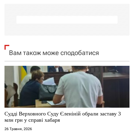
а
ц
і
я
Вам також може сподобатися
з
а
п
и
с
Судді Верховного Суду Єленіній обрали заставу 3
млн грн у справі хабаря
і
26 Травня, 2026