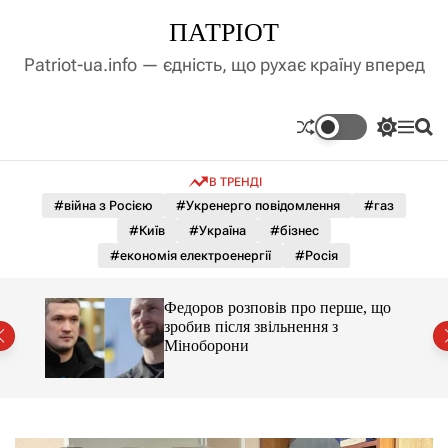
П
ПАТРІОТ
е
р
Patriot-ua.info — єдність, що рухає країну вперед
е
й
т
П
М
П
и
е
е
о
д
р
н
ш
В ТРЕНДІ
е
ю
у
о
м
к
#війна з Росією
#Укренерго повідомлення
#газ
в
и
м
#Київ
#Україна
#бізнес
к
і
а
#економія електроенергії
#Росія
ч
с
к
т
о
я за
Федоров розповів про перше, що
у
л
ишали
зробив після звільнення з
ь
Міноборони
о
р
о
в
о
г