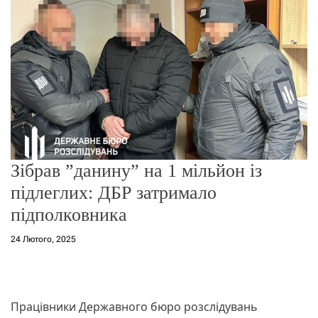
о
р
е
ж
и
м
у
Зібрав ”данину” на 1 мільйон із
підлеглих: ДБР затримало
підполковника
24 Лютого, 2025
Працівники Державного бюро розслідувань