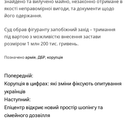
знайдено та вилучено майно, незаконно отримане в
якості неправомірної вигоди, та документи щодо
його одержання.
Суд обрав фігуранту запобіжний захід – тримання
під вартою з можливістю внесення застави
розміром 1 млн 200 тис. гривень.
Позначено
армія
,
ДБР
,
корупція
Попередній:
Н
Корупція в цифрах: які зміни фіксують опитування
а
українців
Наступний:
в
Епіцентр відкриє новий простір шопінгу та
і
сімейного дозвілля
г