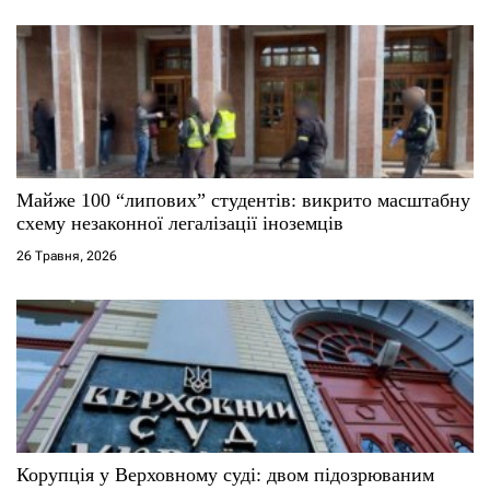
в
Майже 100 “липових” студентів: викрито масштабну
схему незаконної легалізації іноземців
26 Травня, 2026
Корупція у Верховному суді: двом підозрюваним