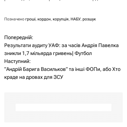
Позначено
гроші
,
кордон
,
корупція
,
НАБУ
,
розшук
Попередній:
Н
Результати аудиту УАФ: за часів Андрія Павелка
а
зникли 1,7 мільярда гривень| Футбол
Наступний:
в
”Андрій Барига Васильков” та інші ФОПи, або Хто
і
краде на дровах для ЗСУ
г
а
ц
і