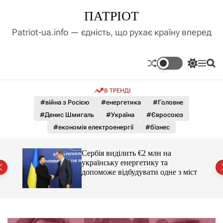
П
ПАТРІОТ
е
р
Patriot-ua.info — єдність, що рухає країну вперед
е
й
т
П
М
П
и
е
е
о
д
р
н
ш
В ТРЕНДІ
е
ю
у
о
м
к
#війна з Росією
#енергетика
#Головне
в
и
м
#Денис Шмигаль
#Україна
#Євросоюз
к
і
а
#економія електроенергії
#бізнес
ч
с
к
т
о
вро
Сербія виділить €2 млн на
у
л
українську енергетику та
ь
допоможе відбудувати одне з міст
о
р
о
в
о
г