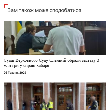
я
Вам також може сподобатися
з
а
п
и
с
Судді Верховного Суду Єленіній обрали заставу 3
млн грн у справі хабаря
і
26 Травня, 2026
в