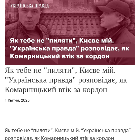
о
р
е
ж
и
м
у
Як тебе не "пиляти", Києве мій.
"Українська правда" розповідає, як
Комарницький втік за кордон
1 Квітня, 2025
Як тебе не “пиляти”, Києве мій. “Українська правда”
розповідає, як Комарницький втік за кордон