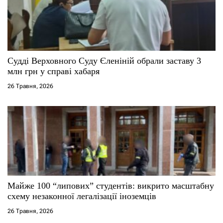
п
и
с
Судді Верховного Суду Єленіній обрали заставу 3
млн грн у справі хабаря
і
26 Травня, 2026
в
Майже 100 “липових” студентів: викрито масштабну
схему незаконної легалізації іноземців
26 Травня, 2026