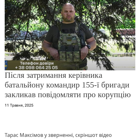
о
р
е
ж
и
м
у
Після затримання керівника
батальйону командир 155-ї бригади
закликав повідомляти про корупцію
11 Травня, 2025
Тарас Максімов у зверненні, скріншот відео