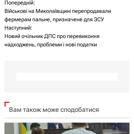
Попередній:
Н
Військові на Миколаївщині перепродавали
а
фермерам пальне, призначене для ЗСУ
Наступний:
в
Новий очільник ДПС про перевиконня
і
надходжень, проблеми і нові податки
г
а
ц
і
я
Вам також може сподобатися
з
а