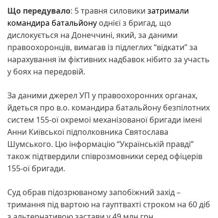
Що передувало
: 5 травня силовики
затримали
командира батальйону
однієї з бригад, що
дислокується на Донеччині, який, за даними
правоохоронців, вимагав із підлеглих “відкати” за
нарахування їм фіктивних надбавок нібито за участь
у боях на передовій.
За даними джерел УП у правоохоронних органах,
йдеться про в.о. командира батальйону безпілотних
систем 155-ої окремої механізованої бригади імені
Анни Київської підполковника Святослава
Шумського. Цю інформацію “Українській правді”
також підтвердили співрозмовники серед офіцерів
155-ої бригади.
Суд обрав підозрюваному запобіжний захід –
тримання під вартою на гауптвахті строком на 60 діб
з альтернативою застави у 49 млн грн.