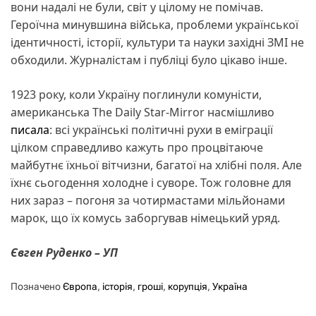
вони надалі не були, світ у цілому не помічав.
Героїчна минувшина війська, проблеми української
ідентичності, історії, культури та науки західні ЗМІ не
обходили. Журналістам і публіці було цікаво інше.
1923 року, коли Україну поглинули комуністи,
американська The Daily Star-Mirror насмішливо
писала
: всі українські політичні рухи в еміграції
цілком справедливо кажуть про процвітаюче
майбутнє їхньої вітчизни, багатої на хлібні поля. Але
їхнє сьогодення холодне і суворе. Тож головне для
них зараз – погоня за чотирмастами мільйонами
марок, що їх комусь заборгував німецький уряд.
Євген Руденко – УП
Позначено
Європа
,
історія
,
гроші
,
корупція
,
Україна