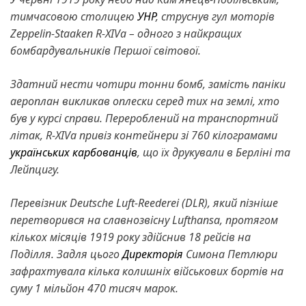
тимчасовою столицею
УНР
, струснув гул моторів
Zeppelin-Staaken R-XIVа – одного з найкращих
бомбардувальників Першої світової.
Здатний нести чотири тонни бомб, замість паніки
аероплан викликав оплески серед тих на землі, хто
був у курсі справи. Перероблений на транспортний
літак, R-XIVа привіз контейнери зі 760 кілограмами
українських карбованців
, що їх друкували в Берліні та
Лейпцигу.
Перевізник Deutsche Luft-Reederei (DLR), який пізніше
перетворився на славнозвісну Lufthansa, протягом
кількох місяців 1919 року здійснив 18 рейсів на
Поділля. Задля цього
Директорія
Симона Петлюри
зафрахтувала кілька колишніх військових бортів на
суму 1 мільйон 470 тисяч марок.