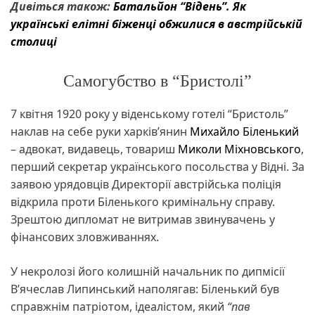
Дивіться також:
Батальйон “Відень”. Як
українські елітні біженці обжилися в австрійській
столиці
Самогубство в “Бристолі”
7 квітня 1920 року у віденському готелі “Бристоль”
наклав на себе руки харків’янин
Михайло Біленький
– адвокат, видавець, товариш
Миколи Міхновського
,
перший секретар українського посольства у Відні. За
заявою урядовців Директорії австрійська поліція
відкрила проти Біленького кримінальну справу.
Зрештою дипломат не витримав звинувачень у
фінансових зловживаннях.
У некролозі його колишній начальник по дипмісії
В’ячеслав Липинський наполягав: Біленький був
справжнім патріотом, ідеалістом, який
“пав