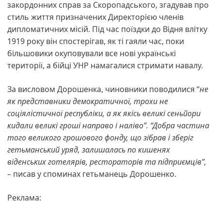
закордонних справ за Скоропадського, згадував про
стиль життя призначених Директорією членів
дипломатичних місій. Під час поїздки до Відня влітку
1919 року він спостерігав, як ті гаяли час, поки
більшовики окуповували все нові українські
території, а бійці УНР намагалися стримати навалу.
За висловом Дорошенка, чиновники поводилися “
не
як представники демократичної, трохи не
соціялістичної республіки, а як якісь великі сеньйори
кидали великі гроші направо і наліво”. “Добра частина
того великого грошового фонду, що зібрав і зберіг
гетьманський уряд, залишалась по кишенях
віденських готелярів, рестораторів та підприємців”,
– писав у споминах гетьманець Дорошенко.
Реклама: