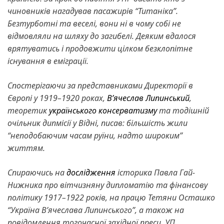
чиновників нагадував пасажирів “Титаніка”.
Безтурботні та веселі, вони ні в чому собі не
відмовляли на шляху до загибелі. Деяким вдалося
врятуватись і продовжити цілком безклопітне
існування в еміграції.
Спостерігаючи за представниками Директорії в
Європі у 1919–1920 роках,
В’ячеслав Липинський
,
теоретик
українського консерватизму
та тодішній
очільник дипмісії у Відні, писав: більшість жили
“неподобаючим часам руїни, надто широким”
життям.
Спираючись на
дослідження
історика Павла Гай-
Нижника про вітчизняну дипломатію та фінансову
політику 1917–1922 років, на працю Тетяни Осташко
“Україна В’ячеслава Липинського”, а також на
повідомлення тогочасної західної преси, УП