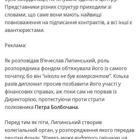
Представники різних структур приходили зі
словами, що саме вони мають найвищі
повноваження на підписання контрактів, а всі інші є
авантюристами.
Реклама:
Як розповідав В’ячеслав Липинський, роль
розпорядника фондом обтяжувала його із самого
початку, бо він
“ніколи не був комерсантом”
. Кілька
разів дипломат просив позбавити його участі у
фінансових справах, аж поки сам не порвав із
Директорією, протестуючи проти страти
полковника
Петра Болбочана
.
Перед тим як піти, Липинський створив
колегіальний орган, у розпорядження якого передав
рештки фонду.
“Комусь може видатись смішною ця