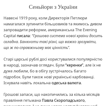
Сеньйори з України
Навесні 1919 року, коли Директорія Петлюри
намагалася зупинити більшовиків та якимось дивом
запровадити реформи, американська The Evening
Capital
писала
:
“Грошова система нової країни досить
складна. Банкноти такі різні, що важко зрозуміти,
що ж по-справжньому має цінність”.
Старі царські рублі досі користувалися популярністю
в народі, зазначав оглядач. Були
“керенки”
, але їх не
дуже любили, бо в обігу зустрічалось багато
підробок. Були також нові українські карбованці.
Існувала навіть локальна
одеська валюта
.
Грошові запаси, що накопичились за кілька місяців
правління гетьмана
Павла Скоропадського
,