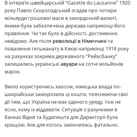
В інтерв’ю швейцарській “Gazette du Lausanne” 1920
року Павло Скоропадський згадав про чотири
мільярди грошової маси в закордонній валюті,
якими була забезпечена держава наприкінці його
правління. Чи так було в дійсності, достеменно
невідомо. Але після
революції в Німеччині
та
повалення гетьманату в Києві наприкінці 1918 року
на рахунках зокрема державного “Рейхсбанку”
залишались українські
авуари
на сотні мільйонів
марок.
Вміло користуючись хаосом, німецька влада по-
шахрайськи заморозила ці кошти, пояснюючи свої
дії тим, що Україна не має єдиного уряду, тож не
ясно, кому їх віддавати. Ситуація з рахунками в
банках Відня та Будапешта для Директорії була
кращою. Але для когось закінчилась фатально.