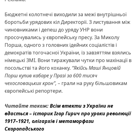
Бюджетні колотнечі виходили за межі внутрішньої
боротьби урядових кіл Директорії. З листування між
чиновниками і депеш до уряду УНР вони
просочувались у європейську пресу. За Миколу
Порша, одного з головних ідейних соціалістів і
демократів тогочасної України, із завзяттям взялись
німецькі ЗМІ. Вони тиражували чутки про махінації в
посольстві та його коханку.
“Якійсь Маші Янцовій
Порш купив кабаре у Празі за 600 тисяч
чехословацьких крон”,
–
грали на руку більшовикам
європейські репортери.
Читайте також:
Всім втекти з України не
вдасться – історик Ігор Гирич про уроки революції
1917–1921, олігархів і метаморфози
Скоропадського