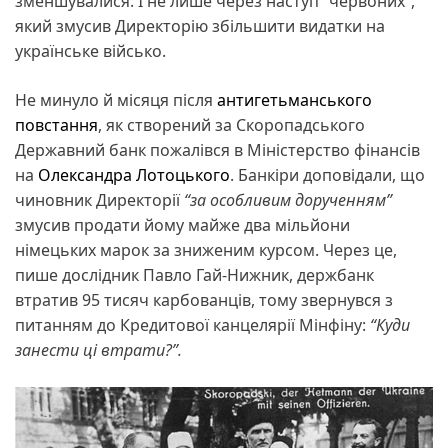
зменшувалися. І не лише через наступ “червоних”,
який змусив Директорію збільшити видатки на
українське військо.
Не минуло й місяця після
антигетьманського
повстання
, як створений за Скоропадського
Державний банк пожалівся в Міністерство фінансів
на
Олександра Лотоцького
. Банкіри доповідали, що
чиновник Директорії
“за особливим дорученням”
змусив продати йому майже два мільйони
німецьких марок за зниженим курсом. Через це,
пише дослідник Павло Гай-Нижник, держбанк
втратив 95 тисяч карбованців, тому звернувся з
питанням до Кредитової канцелярії Мінфіну:
“Куди
занести ці втрати?”.