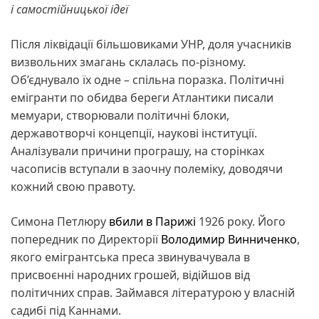
і самостійницької ідеї
Після ліквідації більшовиками УНР, доля учасників
визвольних змагань склалась по-різному.
Об’єднувало їх одне – спільна поразка. Політичні
емігранти по обидва береги Атлантики писали
мемуари, створювали політичні блоки,
державотворчі концепції, наукові інституції.
Аналізували причини програшу, на сторінках
часописів вступали в заочну полеміку, доводячи
кожний свою правоту.
Cимона Петлюру
вбили в Парижі
1926 року. Його
попередник по Директорії
Володимир Винниченко
,
якого емігрантська преса звинувачувала в
присвоєнні народних грошей, відійшов від
політичних справ. Займався літературою у власній
садибі під Каннами.