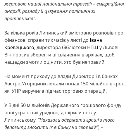
жертвою нашої національної трагедії – еміграційної
анархії, розладу й цькування політичних
противників”.
За кілька років Липинський змістовно розповів про
фінансові справи тих часів у листі до
Івана
Кревецького
, директора бібліотеки
НТШ
у Львові.
Він просив зберегти ці свідчення в архівах, щоб
нащадки змогли оцінити, хто був неправий.
На момент приходу до влади Директорії в банках
Австро-Угорщини лежали понад 150 мільйонів крон,
які УНР виручила під час торгових операцій.
У Відні 50 мільйонів Державного грошового фонду
нові українські урядовці довірили послу
Липинському.
“Наказали одержати гроші з того
депозиту, зложити їх в банку на своє ім’я”,
–