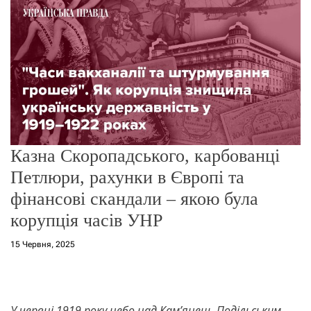
о
р
е
ж
и
м
у
Казна Скоропадського, карбованці
Петлюри, рахунки в Європі та
фінансові скандали – якою була
корупція часів УНР
15 Червня, 2025
У червні 1919 року небо над Кам’янець-Подільським,