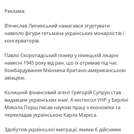
Реклама:
В’ячеслав Липинський намагався згуртувати
навколо фігури гетьмана українських монархістів і
консерваторів.
Павло Скоропадський помер у німецькій лікарні
навесні 1945 року від ран, що їх отримав під час
бомбардування Мюнхена британо-американською
авіацією.
Колишній фінансовий агент Григорій Супрун став
видавцем українських книг. А експосол УНР у Берліні
Микола Порш писав наукові праці з економіки та
перекладав українською Карла Маркса.
Здобутків української еміграції, якими б дійсними