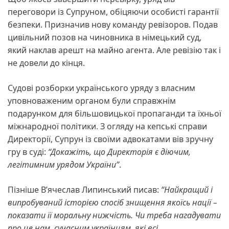
переговори із Супруном, обіцяючи особисті гарантії
безпеки. Призначив нову команду ревізоров. Подав
цивільний позов на чиновника в німецький суд,
який наклав арешт на майно агента. Але ревізію так і
не довели до кінця.
Судові розборки українського уряду з власним
уповноваженим органом були справжнім
подарунком для більшовицької пропаганди та їхньої
міжнародної політики. З огляду на кепські справи
Директорії, Супрун із своїми адвокатами вів зручну
гру в суді:
“Докажіть, що Директорія є діючим,
легітимним урядом України”
.
Пізніше В’ячеслав Липинський писав:
“Найкращий і
випробуваний історією спосіб знищення якоїсь нації –
показати її моральну нижчість. Чи треба нагадувати
про це нам, сучасним українцям, які всі