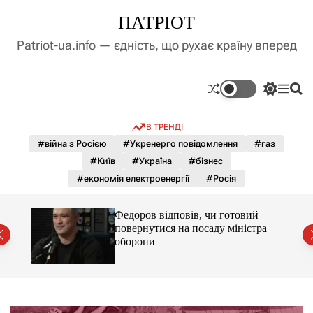
П
ПАТРІОТ
е
р
Patriot-ua.info — єдність, що рухає країну вперед
е
й
т
П
М
П
и
е
е
о
д
р
н
ш
В ТРЕНДІ
е
ю
у
о
м
к
#війна з Росією
#Укренерго повідомлення
#газ
в
и
м
#Київ
#Україна
#бізнес
к
і
а
#економія електроенергії
#Росія
ч
с
к
т
о
лу
Федоров відповів, чи готовий
у
л
повернутися на посаду міністра
ь
оборони
о
р
о
в
о
г