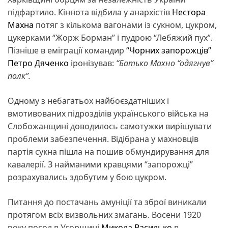
підфартило. Кіннота відбила у анархістів
Нестора
Махна
потяг з кількома вагонами із сукном, цукром,
цукерками “Жорж Борман” і пудрою “Лебяжий пух”.
Пізніше в еміграції командир
“Чорних запорожців”
Петро Дяченко
іронізував:
“Батько Махно “одягнув”
полк”.
Одному з небагатьох найбоєздатніших і
вмотивованих підрозділів українського війська на
Слобожанщині доводилось самотужки вирішувати
проблеми забезпечення. Відібрана у махновців
партія сукна пішла на пошив обмундирування для
кавалерії. З найманими кравцями “запорожці”
розрахувались здобутим у бою цукром.
Питання до постачань амуніції та зброї виникали
протягом всіх визвольних змагань. Восени 1920
року посол в Угорщині
Микола Василько
в