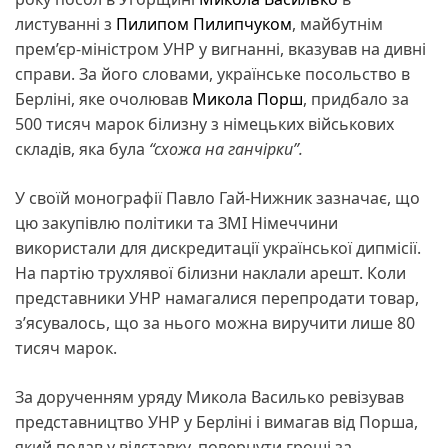
листуванні з
Пилипом Пилипчуком
, майбутнім
прем’єр-міністром УНР у вигнанні, вказував на дивні
справи. За його словами, українське посольство в
Берліні, яке очолював
Микола Порш
, придбало за
500 тисяч марок білизну з німецьких військових
складів, яка була
“схожа на ганчірки”.
У своїй монографії Павло Гай-Нижник зазначає, що
цю закупівлю політики та ЗМІ Німеччини
використали для дискредитації української дипмісії.
На партію трухлявої білизни наклали арешт. Коли
представники УНР намагалися перепродати товар,
з’ясувалось, що за нього можна виручити лише 80
тисяч марок.
За дорученням уряду Микола Василько ревізував
представництво УНР у Берліні і вимагав від Порша,
який подав у відставку, повернути гроші за