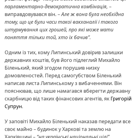
парламентарно-демократична комбінація,
–
виправдовувався він. –
Але ж вона була необхідна
тому, що це були часи такої вакханалії і такого
штурмування цих грошей, про які може мати
поняття тільки той, хто їх бачив”.
Одним із тих, кому Липинський довірив залишки
державних коштів, був його підлеглий Михайло
Біленький, який згодом порушив низку
домовленостей. Перед самогубством Біленький
написав листа Липинському з вибаченнями. Він
пояснював, що лише намагався вберегти державну
скарбницю від таких фінансових агентів, як
Григорій
Супрун
.
У заповіті Михайло Біленький наказав передати все
своє майно – будинок у Харкові та землю на
Харківщині –
“на українські національні цілі”
.