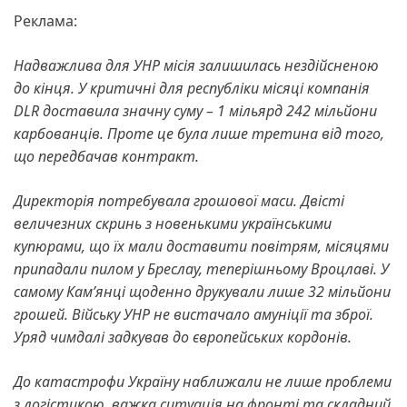
Реклама:
Надважлива для УНР місія залишилась нездійсненою
до кінця. У критичні для республіки місяці компанія
DLR доставила значну суму – 1 мільярд 242 мільйони
карбованців. Проте це була лише третина від того,
що передбачав контракт.
Директорія потребувала грошової маси. Двісті
величезних скринь з новенькими українськими
купюрами, що їх мали доставити повітрям, місяцями
припадали пилом у Бреслау, теперішньому Вроцлаві. У
самому Кам’янці щоденно друкували лише 32 мільйони
грошей. Війську УНР не вистачало амуніції та зброї.
Уряд чимдалі задкував до європейських кордонів.
До катастрофи Україну наближали не лише проблеми
з логістикою, важка ситуація на фронті та складний