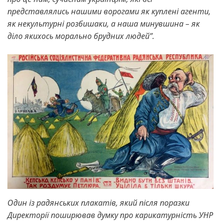
представлялись нашими ворогами як куплені агенти,
як некультурні розбишаки, а наша минувшина – як
діло якихось морально брудних людей”.
Один із радянських плакатів, який після поразки
Директорії поширював думку про карикатурність УНР