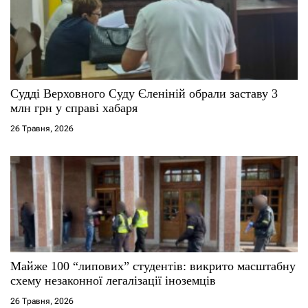
а
п
и
с
Судді Верховного Суду Єленіній обрали заставу 3
млн грн у справі хабаря
і
26 Травня, 2026
в
Майже 100 “липових” студентів: викрито масштабну
схему незаконної легалізації іноземців
26 Травня, 2026