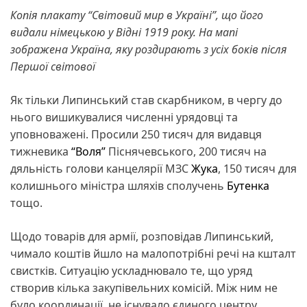
Копія плакату “Світовий мир в Україні”, що його
видали німецькою у Відні 1919 року. На мапі
зображена Україна, яку роздирають з усіх боків після
Першої світової
Як тільки Липинський став скарбником, в чергу до
нього вишикувалися численні урядовці та
уповноважені. Просили 250 тисяч для видавця
тижневика
“Воля”
Піснячевського, 200 тисяч на
дяльність голови канцелярії МЗС
Жука
, 150 тисяч для
колишнього міністра шляхів сполучень
Бутенка
тощо.
Щодо товарів для армії, розповідав Липинський,
чимало коштів йшло на малопотрібні речі на кшталт
свистків. Ситуацію ускладнювало те, що уряд
створив кілька закупівельних комісій. Між ним не
було координації, не існувало єдиного центру.