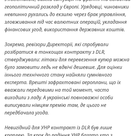
геополітичний розклад у Європі. Урядовці, чиновники
невпинно рухались до екзилю через брак управління,
зловживання під час валютних операцій, укладання
фінансових угод, використання державних коштів.
Зокрема, ревізори Директорії, які спробували
розібратися в тонкощах контракту з DLR,
стверджували: літаки для перевезення купюр можна
було замовити ледь не вдвічі дешевше. Для оцінки
їхнього технічного стану найняли сумнівного
експерта. Врешті зафрахтовані аероплани, що їх
вважали передовими на той момент, часто
виходили з ладу. А українські повноважні особи
виписували німцям премію там, де цього не
передбачала угода.
Невигідний для УНР контракт із DLR був лише
краплею. За крок до падіння УНР багато хто з