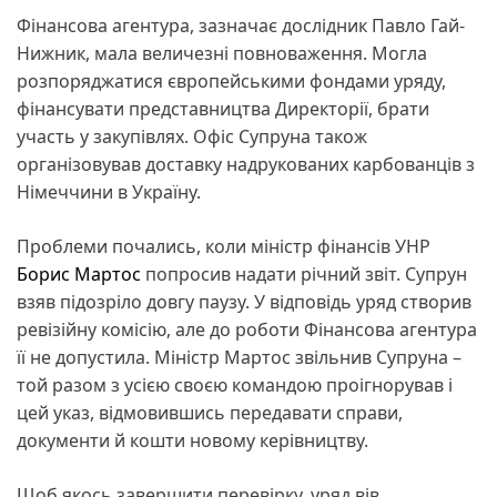
Фінансова агентура, зазначає дослідник Павло Гай-
Нижник, мала величезні повноваження. Могла
розпоряджатися європейськими фондами уряду,
фінансувати представництва Директорії, брати
участь у закупівлях. Офіс Супруна також
організовував доставку надрукованих карбованців з
Німеччини в Україну.
Проблеми почались, коли міністр фінансів УНР
Борис Мартос
попросив надати річний звіт. Супрун
взяв підозріло довгу паузу. У відповідь уряд створив
ревізійну комісію, але до роботи Фінансова агентура
її не допустила. Міністр Мартос звільнив Супруна –
той разом з усією своєю командою проігнорував і
цей указ, відмовившись передавати справи,
документи й кошти новому керівництву.
Щоб якось завершити перевірку, уряд вів