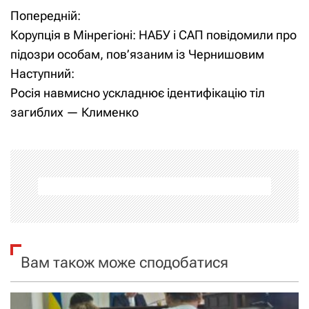
Попередній:
Н
Корупція в Мінрегіоні: НАБУ і САП повідомили про
а
підозри особам, пов’язаним із Чернишовим
Наступний:
в
Росія навмисно ускладнює ідентифікацію тіл
і
загиблих — Клименко
г
а
ц
і
я
Вам також може сподобатися
з