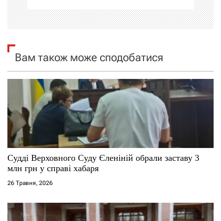
а
ц
і
Вам також може сподобатися
я
з
а
п
и
Судді Верховного Суду Єленіній обрали заставу 3
млн грн у справі хабаря
с
26 Травня, 2026
і
в