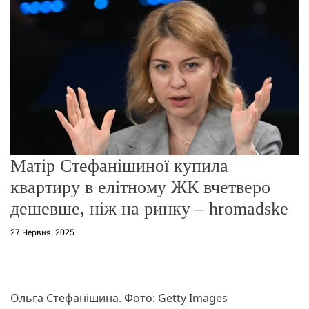
о
р
е
ж
и
м
у
Матір Стефанішиної купила
квартиру в елітному ЖК вчетверо
дешевше, ніж на ринку – hromadske
27 Червня, 2025
Ольга Стефанішина. Фото: Getty Images