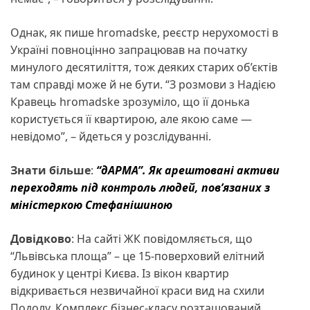
Однак, як пише hromadske, реєстр нерухомості в
Україні повноцінно запрацював на початку
минулого десятиліття, тож деяких старих об’єктів
там справді може й не бути. “З розмови з Надією
Кравець hromadske зрозуміло, що її донька
користується її квартирою, але якою саме —
невідомо”, – йдеться у розслідуванні.
Знати більше
:
“дАРМА”. Як арештовані активи
переходять під контроль людей, пов’язаних з
міністеркою Стефанішиною
Довідково
: На сайті ЖК повідомляється, що
“Львівська площа” – це 15-поверховий елітний
будинок у центрі Києва. Із вікон квартир
відкривається незвичайної краси вид на схили
Подолу. Комплекс бізнес-класу розташований