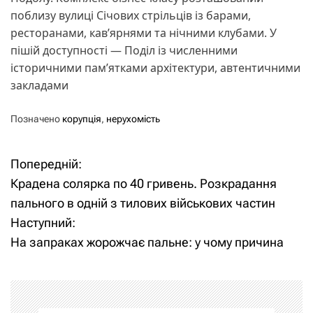
поблизу вулиці Січових стрільців із барами,
ресторанами, кав’ярнями та нічними клубами. У
пішій доступності — Поділ із численними
історичними пам’ятками архітектури, автентичними
закладами
Позначено
корупція
,
нерухомість
Попередній:
Н
Крадена солярка по 40 гривень. Розкрадання
а
пального в одній з тилових військових частин
Наступний:
в
На запраках жорожчає пальне: у чому причина
і
г