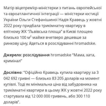
Матір віцепрем’єр-міністерки з питань європейської
та євроатлантичної інтеграції — міністерки юстиції
України Ольги Стефанішиної Надія Кравець у жовтні
2022 року придбала трикімнатну квартиру в
елітному ЖК “Львівська площа” в Києві площею
близько 100 м² майже вчетверо дешевше за
ринкову ціну, йдеться в розслідуванні hromadske.
Джерело
:
розслідування
hromadske “Мама, хата,
кримінал”
Дослівно
: “Офіційно Кравець купила квартиру за 3
042 692 гривні — близько 83 205 доларів на момент
купівлі. Тоді як мінімальна ціна від забудовника на
трикімнатні квартири в цьому ЖК у жовтні 2022 року
стартувала від 12 000 000 гривень, або 300 110
доларів”.