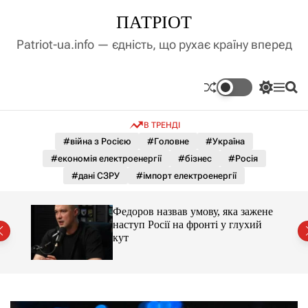
П
ПАТРІОТ
е
р
Patriot-ua.info — єдність, що рухає країну вперед
е
й
т
П
М
П
и
е
е
о
д
р
н
ш
В ТРЕНДІ
е
ю
у
о
м
к
#війна з Росією
#Головне
#Україна
в
и
м
#економія електроенергії
#бізнес
#Росія
к
і
а
#дані СЗРУ
#імпорт електроенергії
ч
с
к
т
о
шла
Федоров назвав умову, яка зажене
у
л
нь
наступ Росії на фронті у глухий
ь
кут
о
р
о
в
о
г