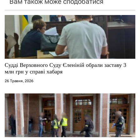
Вам також може сподобатися
з
а
п
и
с
Судді Верховного Суду Єленіній обрали заставу 3
і
млн грн у справі хабаря
26 Травня, 2026
в