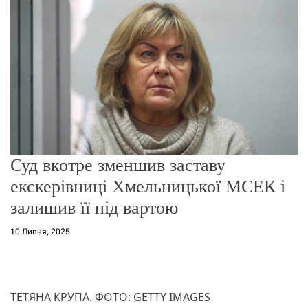
о
р
е
ж
и
м
у
Суд вкотре зменшив заставу
екскерівниці Хмельницької МСЕК і
залишив її під вартою
10 Липня, 2025
ТЕТЯНА КРУПА. ФОТО: GETTY IMAGES