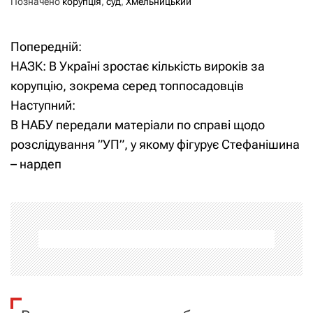
Позначено
корупція
,
суд
,
Хмельницький
Попередній:
Н
НАЗК: В Україні зростає кількість вироків за
а
корупцію, зокрема серед топпосадовців
Наступний:
в
В НАБУ передали матеріали по справі щодо
і
розслідування ”УП”, у якому фігурує Стефанішина
– нардеп
г
а
ц
і
я