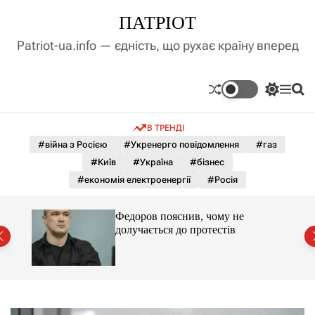
П
ПАТРІОТ
е
р
Patriot-ua.info — єдність, що рухає країну вперед
е
й
т
П
М
П
и
е
е
о
д
р
н
ш
В ТРЕНДІ
е
ю
у
о
м
к
#війна з Росією
#Укренерго повідомлення
#газ
в
и
м
#Київ
#Україна
#бізнес
к
і
а
#економія електроенергії
#Росія
ч
с
к
т
о
ю МЗС
Федоров пояснив, чому не
у
л
ні.
долучається до протестів
ь
о
р
о
в
о
г