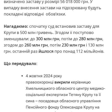
визначено заставу у розмірі 56 018 000 грн. У
випадку внесення застави на підозрювану будуть
покладені відповідні обов’язки.
Нагадаємо:
спочатку суд встановив заставу для
Крупи в 500 млн гривень. Згодом її поступово
зменшували: до
300 млн грн
, потім до
280 млн грн
,
згодом до
260 млн грн
, потім
230 млн грн
і 130 млн
грн. останній раз
йшлося
про понад 112 мільйонів.
Що
передувало
:
4 жовтня 2024 року
правоохоронці
викрили
керівницю
Хмельницького обласного центру медико-
соціальної експертизи Тетяну Крупу та її
сина – посадовця обласного управління
Пенсійного фонду Олександра Крупу на