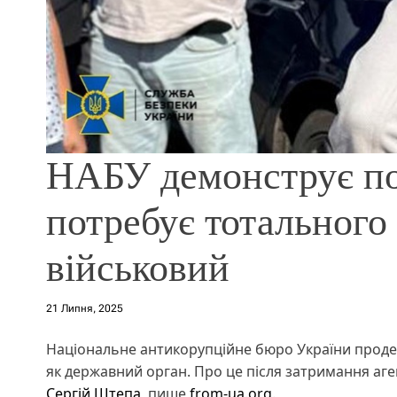
НАБУ демонструє пов
потребує тотального
військовий
21 Липня, 2025
Національне антикорупційне бюро України продем
як державний орган. Про це після затримання аг
Сергій Штепа
, пише
from-ua.org
.