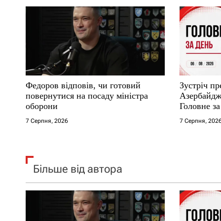
а
п
и
с
Федоров відповів, чи готовий
Зустріч пр
і
повернутися на посаду міністра
Азербайджа
оборони
Головне за
в
7 Серпня, 2026
7 Серпня, 202
Більше від автора