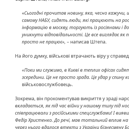
«
Сьогодні прочитав новину, яка, чесно кажучи,
самому НАБУ, сидять люди, які працюють на ро
інформацію в москву, торгують із росіянами і
уникнути відповідальності. Це все виглядає як 
просто не працює»,
– написав Штепа.
На його думку, військові втрачають віру у справед
«Поки ми служимо, в Києві в теплих офісах сидя
зсередини. Це не просто зрада. Це удар у спину 
військовослужбовець.
Зокрема, він прокоментував викриття у зраді на
вкладається, як під час війни у нашому тилу під но
співпрацювали з російськими спецслужбами! І вияви
Федір Христенко. До речі, мав тотальний вплив на 
через нього вдалося втекти з України бізнесмену 