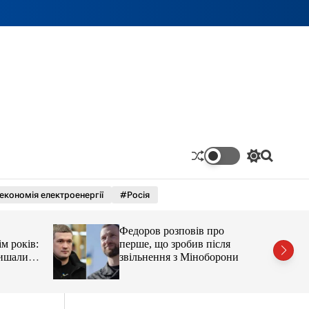
П
П
е
о
р
ш
економія електроенергії
#Росія
е
у
м
к
и
Федоров розповів про
к
а
ім років:
перше, що зробив після
ч
лишали
звільнення з Міноборони
к
о
л
ь