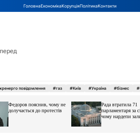
Головна
Економіка
Корупція
Політика
Контакти
вперед
кренерго повідомлення
#газ
#Київ
#Україна
#бізнес
#
Федоров пояснив, чому не
Рада втратила 71
долучається до протестів
парламентаря за с
чому нардепи за
парламент