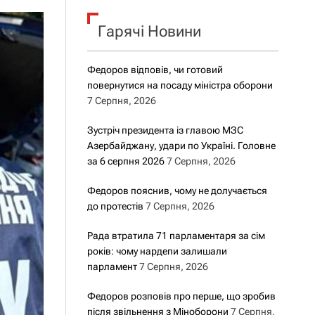
о
р
о
Гарячі Новини
в
о
г
Федоров відповів, чи готовий
о
повернутися на посаду міністра оборони
р
е
7 Серпня, 2026
ж
и
Зустріч президента із главою МЗС
м
Азербайджану, удари по Україні. Головне
у
за 6 серпня 2026
7 Серпня, 2026
Федоров пояснив, чому не долучається
до протестів
7 Серпня, 2026
Рада втратила 71 парламентаря за сім
років: чому нардепи залишали
парламент
7 Серпня, 2026
Федоров розповів про перше, що зробив
після звільнення з Міноборони
7 Серпня,