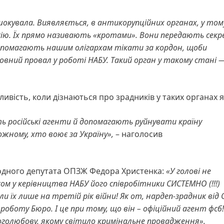
 шокувала. Виявляється, в антикорупційних органах, у том
сію. Їх прямо називають «кротами». Вони передають сек
 допомагають нашим олігархам тікати за кордон, щоби
повний провал у роботі НАБУ. Такий орган у такому стані 
ливість, коли дізнаються про зрадників у таких органах 
ть російські агенти й допомагають руйнувати країну
кожному, хто воює за Україну»,
– наголосив
родного депутата ОПЗЖ Федора Христенка:
«
У голові не
сом у керівництва НАБУ його співробітники СИСТЕМНО (!!!)
ли їх лише на третій рік війни! Як от, нардеп-зрадник від
роботу Бюро. І це при тому, що він – офіційний агент фсб
Боголюбову, якому світило кримінальне провадження».