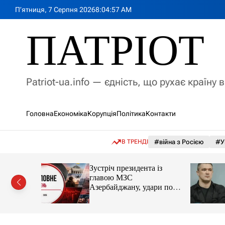
П
П’ятниця, 7 Серпня 2026
8
:
04
:
59
AM
е
р
ПАТРІОТ
е
й
т
и
Patriot-ua.info — єдність, що рухає країну 
д
о
в
Головна
Економіка
Корупція
Політика
Контакти
м
і
с
В ТРЕНДІ
#війна з Росією
#У
т
у
, чи
Зустріч президента із
тися на
главою МЗС
оборони
Азербайджану, удари по
Україні. Головне за 6
серпня 2026