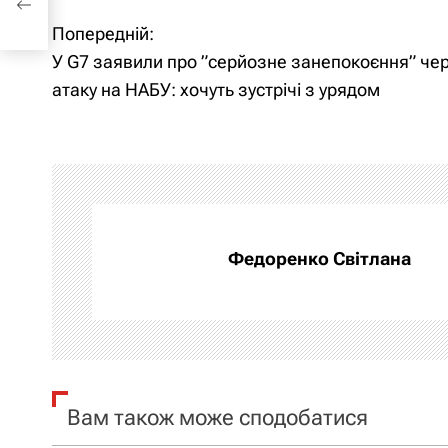
Попередній:
Н
У G7 заявили про ”серйозне занепокоєння” че
а
атаку на НАБУ: хочуть зустрічі з урядом
в
і
г
а
Федоренко Світлана
ц
і
я
Вам також може сподобатися
з