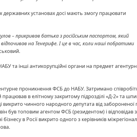
их державних установах досі мають змогу працювати
сулов – прикривав батька з російським паспортом, який
 відпочивав на Тенерифе. І це в час, коли наші побратими
йськовий.
НАБУ та інші антикорупційні органи на предмет агентур
ентурне проникнення ФСБ до НАБУ. Затримано співробіт
 працював в елітному закритому підрозділі «Д-2» та шпи
ді викрито чинного народного депутата від забороненої п
ін був топовим агентом ФСБ (резидентом) і відповідав 
 бізнесу в Росії викрито одного з керівників міжрегіона
ова.