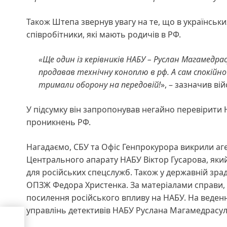
Також Штепа звернув увагу на те, що в українськ
співробітники, які мають родичів в РФ.
«Ще один із керівників НАБУ – Руслан Магамедра
продавав технічну коноплю в рф. А сам спокійно
тримали оборону на передовій!
», – зазначив ві
У підсумку він запропонував негайно перевірити 
проникнень РФ.
Нагадаємо, СБУ та Офіс Генпрокурора викрили аг
Центрального апарату НАБУ Віктор Гусарова, який
для російських спецслужб. Також у державній зра
ОПЗЖ Федора Христенка. За матеріалами справи, в
посилення російського впливу на НАБУ. На веденні
управлінь детективів НАБУ Руслана Магамедрасул