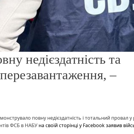
ну недієздатність та
 перезавантаження, –
онструвало повну недієздатність і тотальний провал у 
ентів ФСБ в НАБУ
на своїй сторінці у Facebook заявив вій