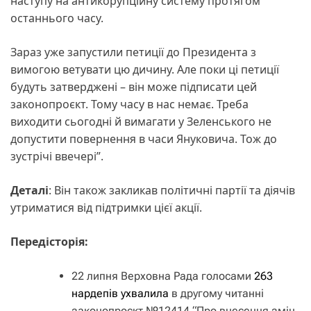
наступу на антикорупційну систему протягом
останнього часу.
Зараз уже запустили петиції до Президента з
вимогою ветувати цю дичину. Але поки ці петиції
будуть затверджені – він може підписати цей
законопроєкт. Тому часу в нас немає. Треба
виходити сьогодні й вимагати у Зеленського не
допустити повернення в часи Януковича. Тож до
зустрічі ввечері”.
Деталі
: Він також закликав політичні партії та діячів
утриматися від підтримки цієї акції.
Передісторія:
22 липня Верховна Рада голосами
263
нардепів ухвалила
в другому читанні
законопроєкт №12414 “Про внесення змін