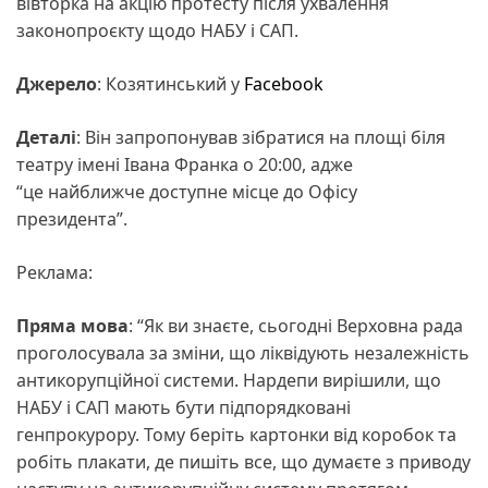
вівторка на акцію протесту після ухвалення
законопроєкту щодо НАБУ і САП.
Джерело
: Козятинський у
Facebook
Деталі
: Він запропонував зібратися на площі біля
театру імені Івана Франка о 20:00, адже
“це найближче доступне місце до Офісу
президента”.
Реклама:
Пряма
мова
: “Як ви знаєте, сьогодні Верховна рада
проголосувала за зміни, що ліквідують незалежність
антикорупційної системи. Нардепи вирішили, що
НАБУ і САП мають бути підпорядковані
генпрокурору. Тому беріть картонки від коробок та
робіть плакати, де пишіть все, що думаєте з приводу