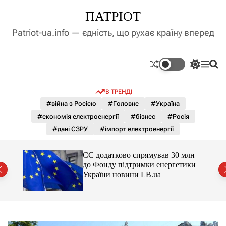
П
ПАТРІОТ
е
р
Patriot-ua.info — єдність, що рухає країну вперед
е
й
т
П
М
П
и
е
е
о
д
р
н
ш
В ТРЕНДІ
е
ю
у
о
м
к
#війна з Росією
#Головне
#Україна
в
и
м
#економія електроенергії
#бізнес
#Росія
к
і
а
#дані СЗРУ
#імпорт електроенергії
ч
с
к
т
о
ЄС додатково спрямував 30 млн
у
л
є
до Фонду підтримки енергетики
ь
України новини LB.ua
о
р
о
в
о
г