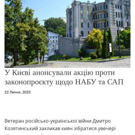
о
р
е
ж
и
м
у
У Києві анонсували акцію проти
законопроєкту щодо НАБУ та САП
22 Липня, 2025
Ветеран російсько-української війни Дмитро
Козятинський закликав киян зібратися увечері