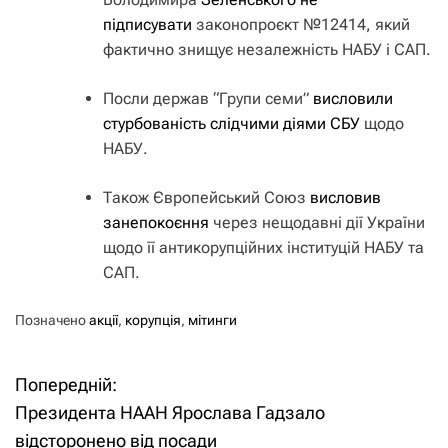
підписувати
законопроєкт №12414, який
фактично знищує незалежність НАБУ і САП.
Посли держав “Групи семи”
висловили
стурбованість слідчими діями СБУ
щодо
НАБУ.
Також Європейський Союз
висловив
занепокоєння
через нещодавні дії України
щодо її антикорупційних інституцій НАБУ та
САП.
Позначено
акції
,
корупція
,
мітинги
Попередній:
Н
Президента НААН Ярослава Гадзало
а
відсторонено від посади