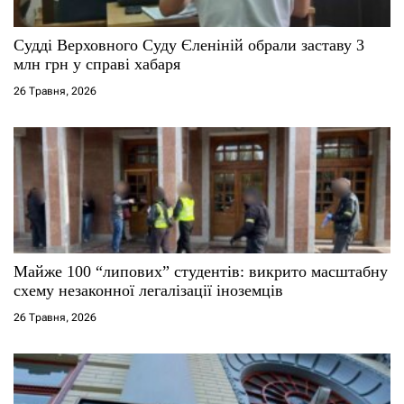
и
с
Судді Верховного Суду Єленіній обрали заставу 3
млн грн у справі хабаря
і
26 Травня, 2026
в
Майже 100 “липових” студентів: викрито масштабну
схему незаконної легалізації іноземців
26 Травня, 2026