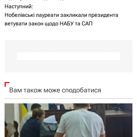
Наступний:
в
Нобелівські лауреати закликали президента
і
ветувати закон щодо НАБУ та САП
г
а
ц
і
я
Вам також може сподобатися
з
а
п