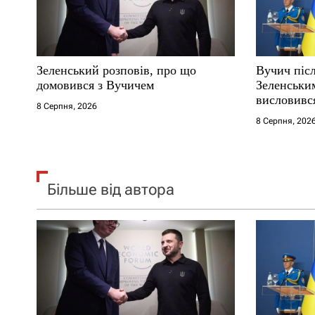
и
с
Зеленський розповів, про що
Вучич післ
і
домовився з Вучичем
Зеленськи
висловився
8 Серпня, 2026
в
території
8 Серпня, 202
Більше від автора