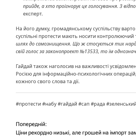
прийде, а хто проігнорує це голосування. З ві
експерт.
На його думку, громадянському суспільству варто
суспільні протести мають носити контролюючий т
шлях до самознищення. Що ж стосується тих нарде
свій голос за законопроект №13533, то їм однозна
Гайдай також наголосив на важливості усвідомлен
Росією для інформаційно-психологічних операцій
кожного свого слова та дії.
#протести #набу #гайдай #сап #рада #зеленськи
Попередній:
Н
Ціни рекордно низькі, але грошей на імпорт за