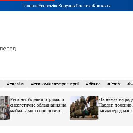
Головна
Економіка
Корупція
Політика
Контакти
вперед
#Україна
#економія електроенергії
#бізнес
#Росія
#Ф
Регіони України отримали
«Їх немає на радар
енергетичне обладнання на
Нардеп пояснив, 
майже 2 млн євро новини
насамперед має о
LB.ua
реформа мобілізац