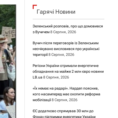
о
р
о
Гарячі Новини
в
о
г
Зеленський розповів, про що домовився
о
з Вучичем
8 Серпня, 2026
р
е
ж
Вучич після переговорів із Зеленським
и
неочікувано висловився про українські
м
території
8 Серпня, 2026
у
Регіони України отримали енергетичне
обладнання на майже 2 млн євро новини
LB.ua
8 Серпня, 2026
«Їх немає на радарі». Нардеп пояснив,
кого насамперед має охопити реформа
мобілізації
8 Серпня, 2026
ЄС додатково спрямував 30 млн до
Фонду підтримки енергетики України