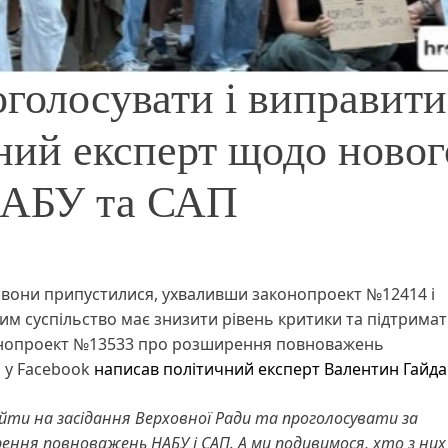
голосувати і виправити
ний експерт щодо новог
НАБУ та САП
 вони припустилися, ухваливши законопроект №12414 і
им суспільство має знизити рівень критики та підтрима
аконопроект №13533 про розширення повноважень
і у Facebook
написав
п
олітичний експерт Валентин Гайд
ти на засідання Верховної Ради та проголосувати за
ння повноважень НАБУ і САП. А ми подивимося, хто з них