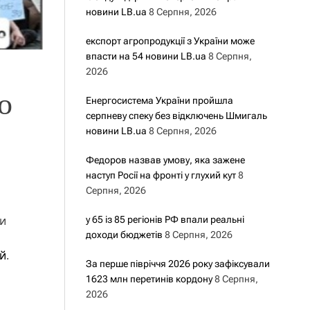
новини LB.ua
8 Серпня, 2026
експорт агропродукції з України може
впасти на 54 новини LB.ua
8 Серпня,
2026
о
Енергосистема України пройшла
серпневу спеку без відключень Шмигаль
новини LB.ua
8 Серпня, 2026
Федоров назвав умову, яка зажене
наступ Росії на фронті у глухий кут
8
Серпня, 2026
ти
у 65 із 85 регіонів РФ впали реальні
доходи бюджетів
8 Серпня, 2026
ай
.
За перше півріччя 2026 року зафіксували
1623 млн перетинів кордону
8 Серпня,
2026