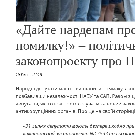
«Дайте нардепам про
помилку!» – політич
законопроекту про 
29 Липня, 2025
Народні депутати мають виправити помилку, якої
позбавивши незалежності НАБУ та САП. Разом з ц
депутатів, які готові проголосувати за новий з
антикорупційних органів. Про це на своїй сторінц
«
31 липня депутати мають безперешкодно прий
компромісний законопроект №13533 про розшире