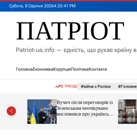
П
Субота, 8 Серпня 2026
4
:
20
:
43
PM
е
р
ПАТРІОТ
е
й
т
и
Patriot-ua.info — єдність, що рухає країну 
д
о
в
Головна
Економіка
Корупція
Політика
Контакти
м
і
с
В ТРЕНДІ
#війна з Росією
#Головне
т
у
вів, про
Вучич після переговорів із
Вучичем
Зеленським неочікувано
висловився про українські
території