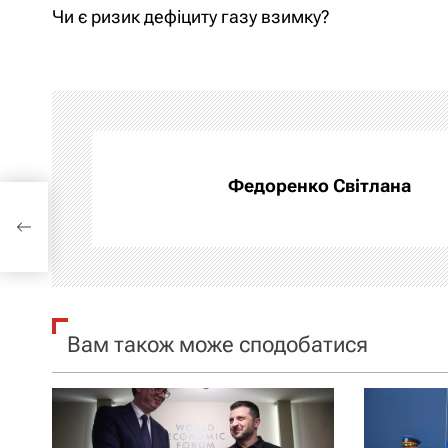
а
Чи є ризик дефіциту газу взимку?
в
і
г
а
Федоренко Світлана
ей
ц
і
я
Вам також може сподобатися
з
а
п