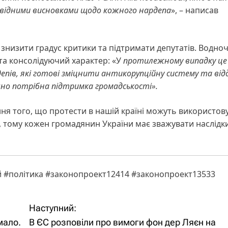
дповідними висновками щодо кожного нардепа
», – написав
 знизити градус критики та підтримати депутатів. Водно
а консолідуючий характер: «У
протилежному випадку це
пів, які готові зміцнити антикорупційну систему та ві
чно потрібна підтримка громадськості».
ня того, що протести в нашій країні можуть використов
, тому кожен громадянин України має зважувати наслідк
й #політика #законопроект12414 #законопроект13533
Наступний:
мало.
В ЄС розповіли про вимоги фон дер Ляєн на