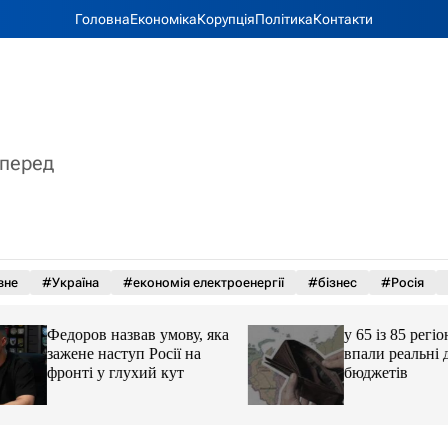
Головна
Економіка
Корупція
Політика
Контакти
вперед
вне
#Україна
#економія електроенергії
#бізнес
#Росія
Федоров назвав умову, яка
у 65 із 85 регіоні
зажене наступ Росії на
впали реальні до
фронті у глухий кут
бюджетів