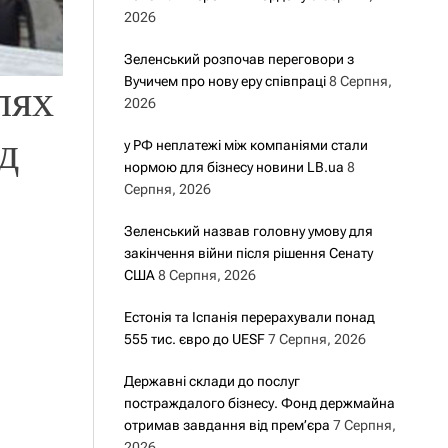
2026
Зеленський розпочав переговори з
Вучичем про нову еру співпраці
8 Серпня,
лях
2026
д
у РФ неплатежі між компаніями стали
нормою для бізнесу новини LB.ua
8
Серпня, 2026
Зеленський назвав головну умову для
закінчення війни після рішення Сенату
США
8 Серпня, 2026
Естонія та Іспанія перерахували понад
555 тис. євро до UESF
7 Серпня, 2026
Державні склади до послуг
постраждалого бізнесу. Фонд держмайна
отримав завдання від прем’єра
7 Серпня,
2026