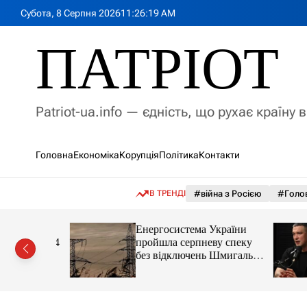
П
Субота, 8 Серпня 2026
11
:
26
:
20
AM
е
р
ПАТРІОТ
е
й
т
и
Patriot-ua.info — єдність, що рухає країну 
д
о
в
Головна
Економіка
Корупція
Політика
Контакти
м
і
с
В ТРЕНДІ
#війна з Росією
#Голо
т
у
укції з
Енергосистема України
сти на 54
пройшла серпневу спеку
без відключень Шмигаль
новини LB.ua