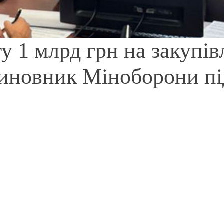
у 1 млрд грн на закупів
чиновник Міноборони пі