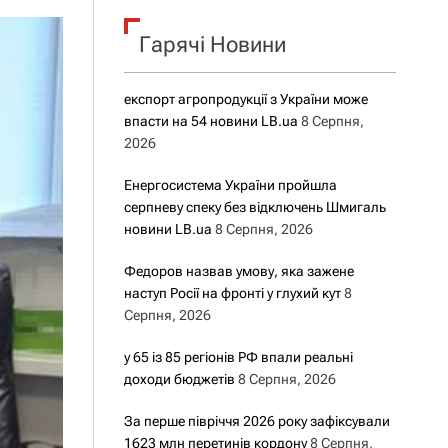
о
р
о
Гарячі Новини
в
о
г
експорт агропродукції з України може
о
впасти на 54 новини LB.ua
8 Серпня,
р
е
2026
ж
и
Енергосистема України пройшла
м
серпневу спеку без відключень Шмигаль
у
новини LB.ua
8 Серпня, 2026
Федоров назвав умову, яка зажене
наступ Росії на фронті у глухий кут
8
Серпня, 2026
у 65 із 85 регіонів РФ впали реальні
доходи бюджетів
8 Серпня, 2026
За перше півріччя 2026 року зафіксували
1623 млн перетинів кордону
8 Серпня,