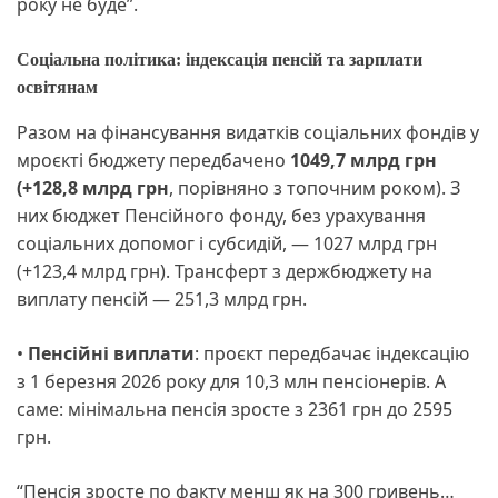
року не буде”.
Соціальна політика: індексація пенсій та зарплати
освітянам
Разом на фінансування видатків соціальних фондів у
мроєкті бюджету передбачено
1049,7 млрд грн
(+128,8 млрд грн
, порівняно з топочним роком). З
них бюджет Пенсійного фонду, без урахування
соціальних допомог і субсидій, — 1027 млрд грн
(+123,4 млрд грн). Трансферт з держбюджету на
виплату пенсій — 251,3 млрд грн.
•
Пенсійні виплати
: проєкт передбачає індексацію
з 1 березня 2026 року для 10,3 млн пенсіонерів. А
саме: мінімальна пенсія зросте з 2361 грн до 2595
грн.
“Пенсія зросте по факту менш як на 300 гривень…