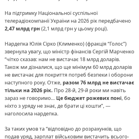
На підтримку Національної суспільної
телерадіокомпанії України на 2026 рік передбачено
2,47 млрд грн
(2,1 млрд грн у цьому році).
Нардепка Юлія Сірко (Клименко) (фракція “Голос”)
звернула увагу, що міністр фінансів Сергій Марченко
“чітко сказав: нам не вистачає 18 млрд доларів.
Також ми дізналися, що ще мінімум 60 млрд доларів
не вистачає для покриття потреб безпеки і оборони
наступного року. Отже,
разом 76 млрд не вистачає
тільки на 2026 рік.
Про 28-й, 29-й роки ми навіть
зараз не говоримо…
Це бюджет рожевих поні
, бо
ніхто з уряду не знає, де брати ці кошти”, —
наголосила нардепка.
За таких умов та “відповідно до розрахунків, що
подав уряд, зарплат військовим вистачить всього-