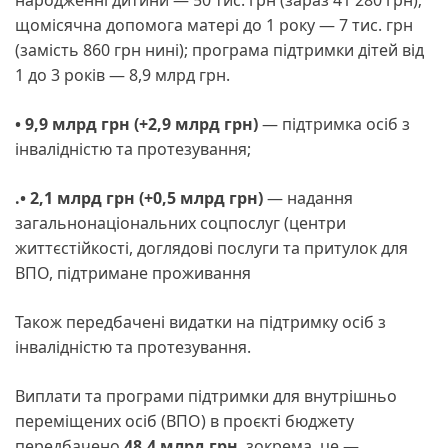
народженні дитини — 50 тис. грн (зараз 41 280 грн);
щомісячна допомога матері до 1 року — 7 тис. грн
(замість 860 грн нині); програма підтримки дітей від
1 до 3 років — 8,9 млрд грн.
• 9,9 млрд грн (+2,9 млрд грн)
— підтримка осіб з
інвалідністю та протезування;
.• 2,1 млрд грн (+0,5 млрд грн)
— надання
загальнонаціональних соцпослуг (центри
життєстійкості, доглядові послуги та притулок для
ВПО, підтримане проживання
Також передбачені видатки на підтримку осіб з
інвалідністю та протезування.
Виплати та програми підтримки для внутрішньо
переміщених осіб (ВПО) в проєкті бюджету
передбачено
48,4 млрд грн
, зокрема, це —