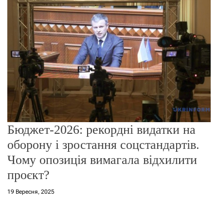
о
р
е
ж
и
м
у
Бюджет-2026: рекордні видатки на
оборону і зростання соцстандартів.
Чому опозиція вимагала відхилити
проєкт?
19 Вересня, 2025