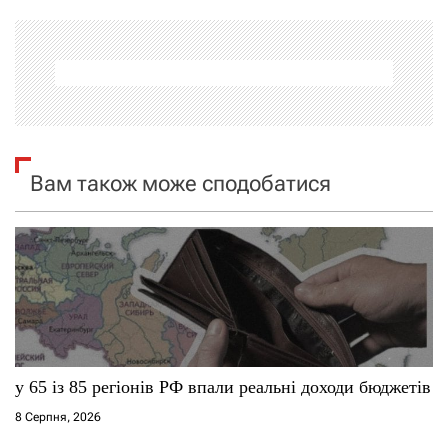
г
а
ц
і
я
Вам також може сподобатися
з
а
п
и
с
у 65 із 85 регіонів РФ впали реальні доходи бюджетів
8 Серпня, 2026
і