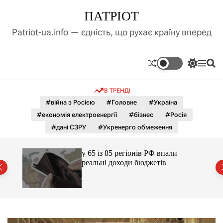
П
ПАТРІОТ
е
р
Patriot-ua.info — єдність, що рухає країну вперед
е
й
т
П
М
П
и
е
е
о
д
р
н
ш
В ТРЕНДІ
е
ю
у
о
м
к
#війна з Росією
#Головне
#Україна
в
и
м
#економія електроенергії
#бізнес
#Росія
к
і
а
#дані СЗРУ
#Укренерго обмеження
ч
с
к
т
о
ажене
у 65 із 85 регіонів РФ впали
у
л
ий
реальні доходи бюджетів
ь
о
р
о
в
о
г