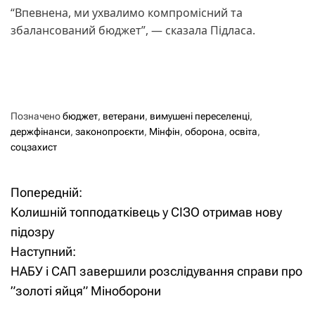
“Впевнена, ми ухвалимо компромісний та
збалансований бюджет”, — сказала Підласа.
Позначено
бюджет
,
ветерани
,
вимушені переселенці
,
держфінанси
,
законопроєкти
,
Мінфін
,
оборона
,
освіта
,
соцзахист
Попередній:
Н
Колишній топподатківець у СІЗО отримав нову
а
підозру
Наступний:
в
НАБУ і САП завершили розслідування справи про
і
”золоті яйця” Міноборони