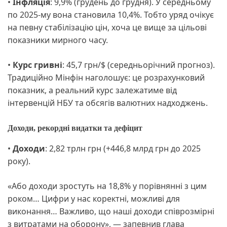
•
Інфляція
: 9,9% (грудень до грудня). У середньому
по 2025-му вона становила 10,4%. Тобто уряд очікує
на певну стабілізацію цін, хоча це вище за цільові
показники мирного часу.
•
Курс гривні
: 45,7 грн/$ (середньорічний прогноз).
Традиційно Мінфін наголошує: це розрахунковий
показник, а реальний курс залежатиме від
інтервенцій НБУ та обсягів валютних надходжень.
Доходи, рекордні видатки та дефіцит
•
Доходи
: 2,82 трлн грн (+446,8 млрд грн до 2025
року).
«Або доходи зростуть на 18,8% у порівнянні з цим
роком… Цифри у нас коректні, можливі для
виконання… Важливо, що наші доходи співрозмірні
з витратами на оборону», — запевнив глава