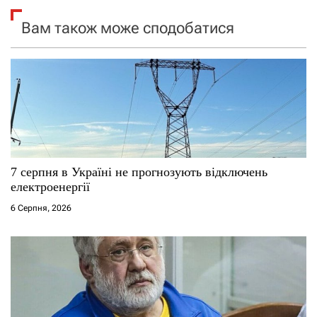
я
Вам також може сподобатися
з
а
п
и
с
7 серпня в Україні не прогнозують відключень
і
електроенергії
6 Серпня, 2026
в