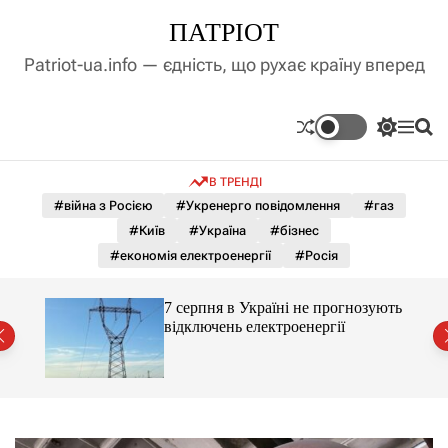
П
ПАТРІОТ
е
р
Patriot-ua.info — єдність, що рухає країну вперед
е
й
т
П
М
П
и
е
е
о
д
р
н
ш
В ТРЕНДІ
е
ю
у
о
м
к
#війна з Росією
#Укренерго повідомлення
#газ
в
и
м
#Київ
#Україна
#бізнес
к
і
а
#економія електроенергії
#Росія
ч
с
к
т
о
7 серпня в Україні не прогнозують
Укр
у
л
відключень електроенергії
зая
ь
вип
о
р
о
в
о
г