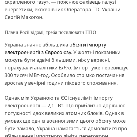
скрапленого газу», — пояснює фахівець галузі
енергетики, екскерівник Оператора ГТС України
Сергій Макогон.
Плани Росії відомі, треба посилювати ППО
Україна значно збільшила
обсяги імпорту
електроенергії з Євросоюзу
. У жовтні показники
можуть бути вдвічі більшими, ніж у вересні,
порахували аналітики
ExPro
. Імпорт уже перевищує
300 тисяч МВт-год. Особливо стрімко постачання
зростає у вечірні години пікового споживання.
Однак між Україною та ЄС існує ліміт імпорту
електроенергії — 2,1 ГВт. Що приблизно дорівнює
потужності двох великих атомних блоків. Однак в
умовах ще однієї воєнної зими цього обсягу може
бути замало, Україна намагається домовитися про
збільшення імпортного ліміту, переговори