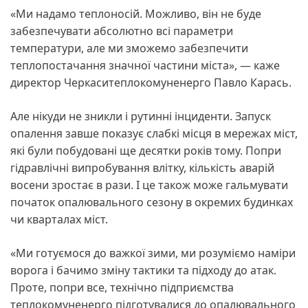
«Ми надамо теплоносій. Можливо, він не буде
забезпечувати абсолютно всі параметри
температури, але ми зможемо забезпечити
теплопостачання значної частини міста», — каже
директор Черкаситеплокомуненерго Павло Карась.
Але нікуди не зникли і рутинні інциденти. Запуск
опалення завше показує слабкі місця в мережах міст,
які були побудовані ще десятки років тому. Попри
гідравлічні випробування влітку, кількість аварій
восени зростає в рази. І це також може гальмувати
початок опалювального сезону в окремих будинках
чи кварталах міст.
«Ми готуємося до важкої зими, ми розуміємо наміри
ворога і бачимо зміну тактики та підходу до атак.
Проте, попри все, технічно підприємства
теплокомуненерго підготувалися до опалювального