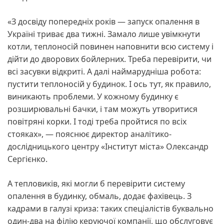
«З досвіду попередніх років — запуск опалення в
Україні триває два тижні. Замало лише увімкнути
котли, теплоносій повинен наповнити всю систему і
дійти до дворових бойлерних. Треба перевірити, чи
всі засувки відкриті. А далі наймарудніша робота:
пустити теплоносій у будинок. І ось тут, як правило,
виникають проблеми. У кожному будинку є
розширювальні бачки, і там можуть утворитися
повітряні корки. І тоді треба пройтися по всіх
стояках», — пояснює директор аналітико-
дослідницького центру «Інститут міста» Олександр
Сергієнко.
А тепловиків, які могли б перевірити систему
опалення в будинку, обмаль, додає фахівець. З
кадрами в галузі криза: таких спеціалістів буквально
один-два на філію керуючої компанії, що обслуговує