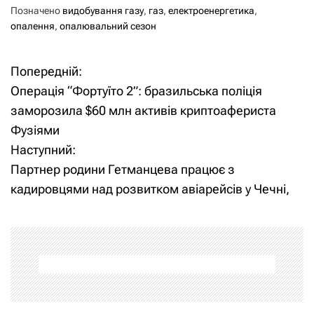
Позначено
видобування газу
,
газ
,
електроенергетика
,
опалення
,
опалювальний сезон
Попередній:
Н
Операція “Фортуїто 2”: бразильська поліція
а
заморозила $60 млн активів криптоафериста
Фузіями
в
Наступний:
і
Партнер родини Гетманцева працює з
кадировцями над розвитком авіарейсів у Чечні,
г
а
ц
і