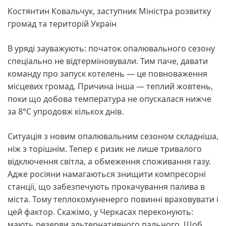
Костянтин Ковальчук, заступник Міністра розвитку
громад та територій Україн
В уряді зауважують: початок опалювального сезону
спеціально не відтерміновували. Тим паче, давати
команду про запуск котелень — це повноваження
місцевих громад. Причина інша — теплий жовтень,
поки що добова температура не опускалася нижче
за 8°C упродовж кількох днів.
Ситуація з новим опалювальним сезоном складніша,
ніж з торішнім. Тепер є ризик не лише тривалого
відключення світла, а обмеження споживання газу.
Адже росіяни намагаються знищити компресорні
станції, що забезпечують прокачування палива в
міста. Тому теплокомуненерго повинні враховувати і
цей фактор. Скажімо, у Черкасах переконують:
мають резерви альтернативного пального. Щоб