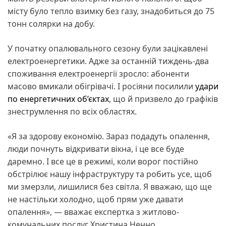
місту було тепло взимку без газу, знадобиться до 75
тонн солярки на добу.
У початку опалювального сезону були зацікавлені
електроенергетики. Адже за останній тиждень-два
споживання електроенергії зросло: абоненти
масово вмикали обігрівачі. І росіяни посилили
удари
по енергетичних об’єктах
, що й призвело до графіків
знеструмлення по всіх областях.
«Я за здорову економію. Зараз подадуть опалення,
люди почнуть відкривати вікна, і це все буде
даремно. І все це в режимі, коли ворог постійно
обстрілює нашу інфраструктуру та робить усе, щоб
ми змерзли, лишилися без світла. Я вважаю, що ще
не настільки холодно, щоб прям уже давати
опалення», — вважає експертка з житлово-
комунальних послуг Христина Ненно.