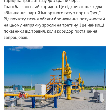
тариф на транзит газу до України через
Трансбалканський коридор. Це відкриває шлях для
збільшення партій імпортного газу з портів Греції.
Від початку тижня обсяги бронювання потужностей
на цьому напрямку зросли на третину. І це найвищі
показники від травня, коли коридор постачання
запрацював.