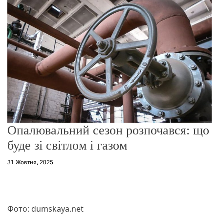
о
р
е
ж
и
м
у
Опалювальний сезон розпочався: що
буде зі світлом і газом
31 Жовтня, 2025
Фото: dumskaya.net