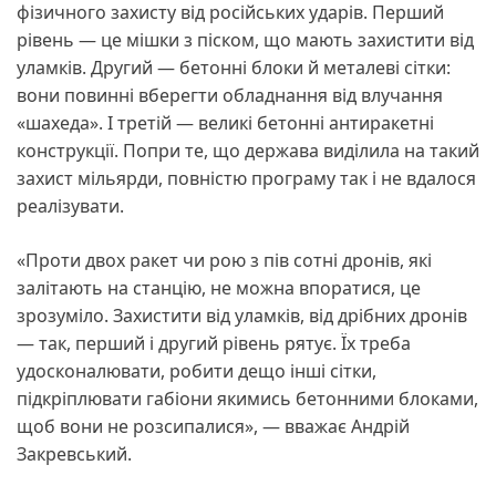
фізичного захисту від російських ударів. Перший
рівень — це мішки з піском, що мають захистити від
уламків. Другий — бетонні блоки й металеві сітки:
вони повинні вберегти обладнання від влучання
«шахеда». І третій — великі бетонні антиракетні
конструкції. Попри те, що держава виділила на такий
захист мільярди, повністю програму так і не вдалося
реалізувати.
«Проти двох ракет чи рою з пів сотні дронів, які
залітають на станцію, не можна впоратися, це
зрозуміло. Захистити від уламків, від дрібних дронів
— так, перший і другий рівень рятує. Їх треба
удосконалювати, робити дещо інші сітки,
підкріплювати габіони якимись бетонними блоками,
щоб вони не розсипалися», — вважає Андрій
Закревський.