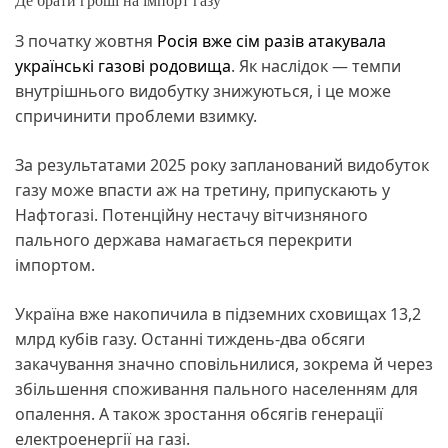
Де брати гроші на імпорт газу
З початку жовтня
Росія вже сім разів атакувала
українські газові родовища
. Як наслідок — темпи
внутрішнього видобутку знижуються, і це може
спричинити проблеми взимку.
За результатами 2025 року запланований видобуток
газу може впасти аж на третину, припускають у
Нафтогазі. Потенційну нестачу вітчизняного
пального держава намагається перекрити
імпортом.
Україна вже накопичила в підземних сховищах 13,2
млрд кубів газу. Останні тиждень-два обсяги
закачування значно сповільнилися, зокрема й через
збільшення споживання пального населенням для
опалення. А також зростання обсягів генерації
електроенергії на газі.