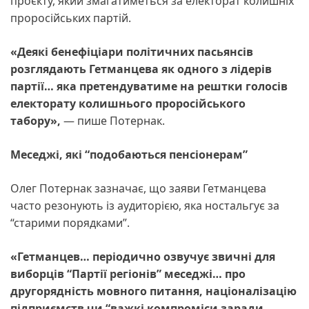
проєкту, який змагатиметься за електорат колишніх
проросійських партій.
«Деякі бенефіціари політичних пасьянсів
розглядають Гетманцева як одного з лідерів
партії… яка претендуватиме на рештки голосів
електорату колишнього проросійського
табору»,
— пише Потернак.
Меседжі, які “подобаються пенсіонерам”
Олег Потернак зазначає, що заяви Гетманцева
часто резонують із аудиторією, яка ностальгує за
“старими порядками”.
«Гетманцев… періодично озвучує звичні для
виборців “Партії регіонів” меседжі… про
другорядність мовного питання, націоналізацію
підприємств чи “важкі компроміси заради