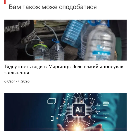
з
Вам також може сподобатися
а
п
и
с
і
Відсутність води в Марганці: Зеленський анонсував
звільнення
в
6 Серпня, 2026