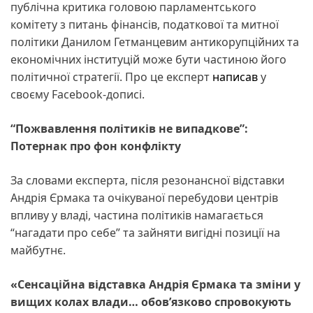
публічна критика головою парламентського
комітету з питань фінансів, податкової та митної
політики Данилом Гетманцевим антикорупційних та
економічних інституцій може бути частиною його
політичної стратегії. Про це експерт
написав
у
своєму Facebook-дописі.
“Пожвавлення політиків не випадкове”:
Потернак про фон конфлікту
За словами експерта, після резонансної відставки
Андрія Єрмака та очікуваної перебудови центрів
впливу у владі, частина політиків намагається
“нагадати про себе” та зайняти вигідні позиції на
майбутнє.
«Сенсаційна відставка Андрія Єрмака та зміни у
вищих колах влади… обов’язково спровокують