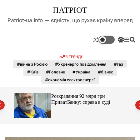
П
ПАТРІОТ
е
р
Patriot-ua.info — єдність, що рухає країну вперед
е
й
т
П
М
П
и
е
е
о
д
р
н
ш
В ТРЕНДІ
е
ю
у
о
м
к
#війна з Росією
#Укренерго повідомлення
#газ
в
и
м
#Київ
#Головне
#Україна
#бізнес
к
і
а
#економія електроенергії
ч
с
к
т
о
Розкрадання 92 млрд грн
у
л
ення
ПриватБанку: справа в суді
ь
о
р
о
в
о
г