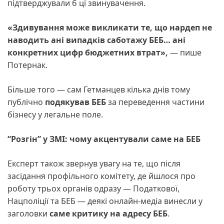
підтверджували б ці звинувачення.
«Здивування може викликати те, що нардеп не
наводить ані випадків саботажу БЕБ… ані
конкретних цифр бюджетних втрат»,
— пише
Потернак.
Більше того — сам Гетманцев кілька днів тому
публічно
подякував БЕБ
за переведення частини
бізнесу у легальне поле.
“Розгін” у ЗМІ: чому акцентували саме на БЕБ
Експерт також звернув увагу на те, що після
засідання профільного комітету, де йшлося про
роботу трьох органів одразу — Податкової,
Нацполіції та БЕБ — деякі онлайн-медіа винесли у
заголовки
саме критику на адресу БЕБ
.