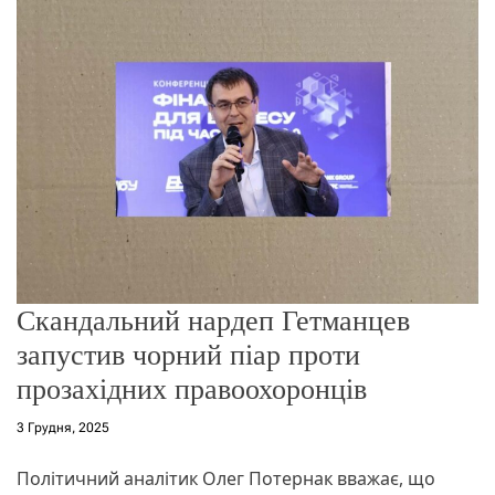
о
р
е
ж
и
м
у
Скандальний нардеп Гетманцев
запустив чорний піар проти
прозахідних правоохоронців
3 Грудня, 2025
Політичний аналітик Олег Потернак вважає, що