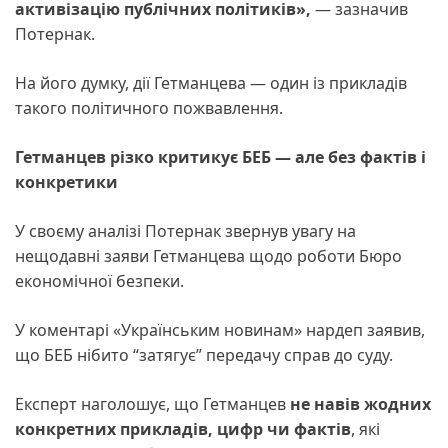
активізацію публічних політиків»,
— зазначив
Потернак.
На його думку, дії Гетманцева — один із прикладів
такого політичного пожвавлення.
Гетманцев різко критикує БЕБ — але без фактів і
конкретики
У своєму аналізі Потернак звернув увагу на
нещодавні заяви Гетманцева щодо роботи Бюро
економічної безпеки.
У коментарі «Українським новинам» нардеп заявив,
що БЕБ нібито “затягує” передачу справ до суду.
Експерт наголошує, що Гетманцев
не навів жодних
конкретних прикладів, цифр чи фактів
, які