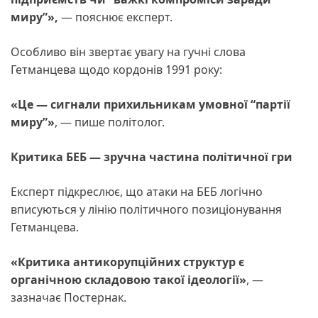
миру”»,
— пояснює експерт.
Особливо він звертає увагу на гучні слова
Гетманцева щодо кордонів 1991 року:
«Це — сигнали прихильникам умовної “партії
миру”»
, — пише політолог.
Критика БЕБ — зручна частина політичної гри
Експерт підкреслює, що атаки на БЕБ логічно
вписуються у лінію політичного позиціонування
Гетманцева.
«Критика антикорупційних структур є
органічною складовою такої ідеології»
, —
зазначає Постернак.