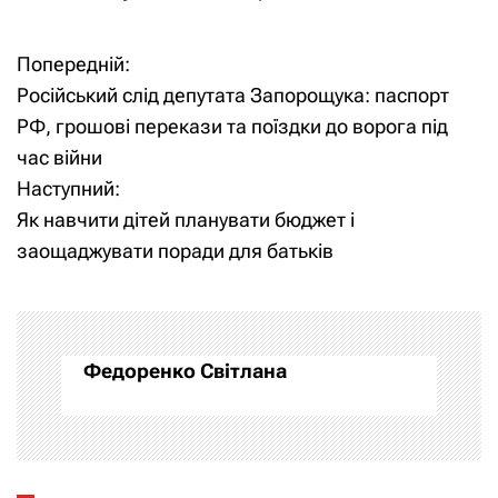
Попередній:
Н
Російський слід депутата Запорощука: паспорт
а
РФ, грошові перекази та поїздки до ворога під
час війни
в
Наступний:
і
Як навчити дітей планувати бюджет і
заощаджувати поради для батьків
г
а
ц
Федоренко Світлана
і
я