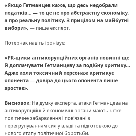
«Якщо Гетманцев каже, що десь недобрали
податків… — то це не про абстрактну економіку,
а про реальну політику. З прицілом на майбутні
вибори»,
— пише експерт.
Потернак навіть іронізує:
«PR-щики антикорупційних органів повинні ще
й доплачувати Гетманцеву за подібну критику…
Адже коли токсичний персонаж критикує
опонента — довіра до цього опонента лише
зростає».
Висновок
: На думку експерта, атаки Гетманцева на
антикорупційні й економічні органи мають чітке
політичне забарвлення і пов’язані з
перегрупуванням сил у владі та підготовкою до
нового етапу політичної боротьби.