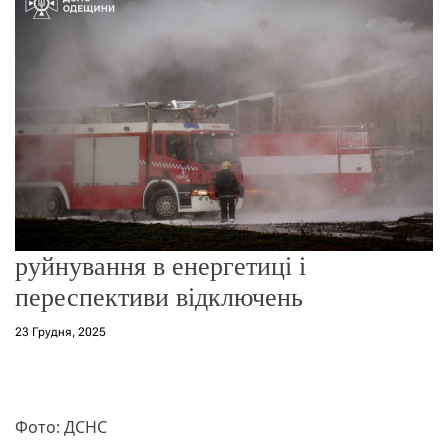
о
р
е
ж
и
м
у
руйнування в енергетиці і
переспективи відключень
23 Грудня, 2025
Фото: ДСНС