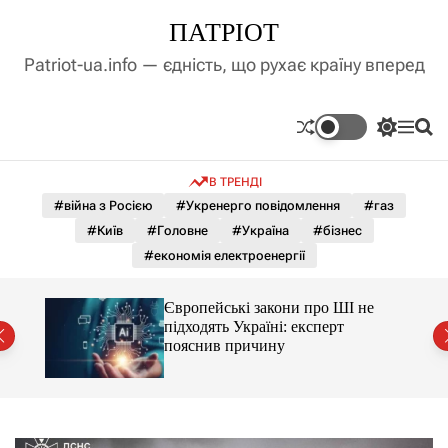
П
ПАТРІОТ
е
р
Patriot-ua.info — єдність, що рухає країну вперед
е
й
т
П
М
П
и
е
е
о
д
р
н
ш
В ТРЕНДІ
е
ю
у
о
м
к
#війна з Росією
#Укренерго повідомлення
#газ
в
и
м
#Київ
#Головне
#Україна
#бізнес
к
і
а
#економія електроенергії
ч
с
к
т
о
Європейські закони про ШІ не
у
л
підходять Україні: експерт
ь
пояснив причину
о
р
о
в
о
г