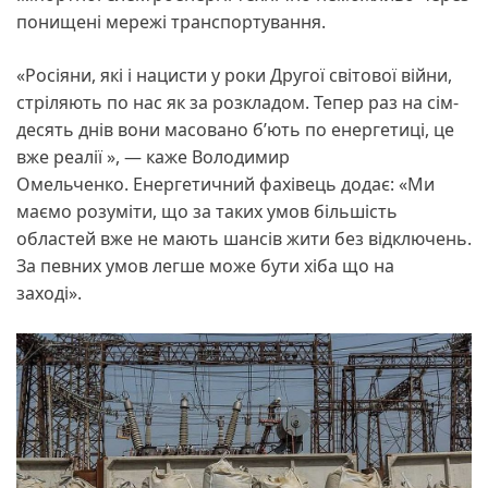
понищені мережі транспортування.
«Росіяни, які і нацисти у роки Другої світової війни,
стріляють по нас як за розкладом. Тепер раз на сім-
десять днів вони масовано б’ють по енергетиці, це
вже реалії », — каже Володимир
Омельченко. Енергетичний фахівець додає: «Ми
маємо розуміти, що за таких умов більшість
областей вже не мають шансів жити без відключень.
За певних умов легше може бути хіба що на
заході».