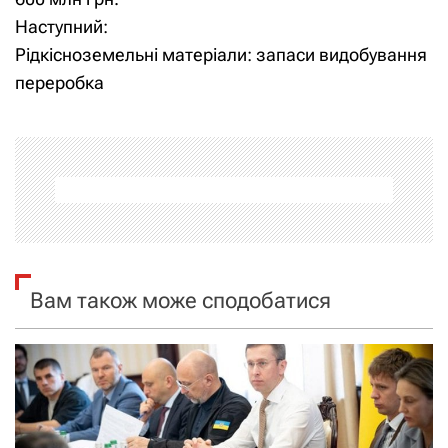
і
Наступний:
Рідкісноземельні матеріали: запаси видобування
г
переробка
а
ц
і
я
з
Вам також може сподобатися
а
п
и