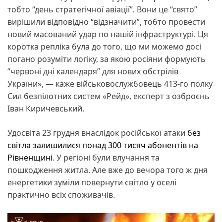
тобто “день стратегічної авіації”. Вони це “свято”
вирішили відповідно “відзначити”, тобто провести
новий масований удар по нашій інфраструктурі. Ця
коротка репліка була до того, що ми можемо досі
погано розуміти логіку, за якою росіяни формують
“червоні дні календаря” для нових обстрілів
України», — каже військовослужбовець 413-го полку
Сил безпілотних систем «Рейд», експерт з озброєнь
Іван Киричевський.
Удосвіта 23 грудня внаслідок російської атаки
без
світла залишилися понад 300 тисяч абонентів на
Рівненщині
. У регіоні були влучання та
пошкодження житла. Але вже до вечора того ж дня
енергетики зуміли повернути світло у оселі
практично всіх споживачів.