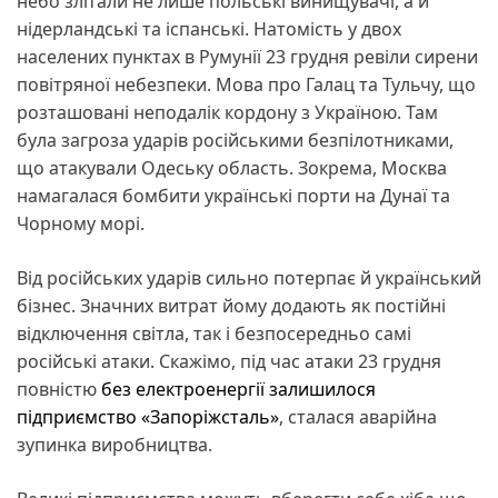
небо злітали не лише польські винищувачі, а й
нідерландські та іспанські. Натомість у двох
населених пунктах в Румунії 23 грудня ревіли сирени
повітряної небезпеки. Мова про Галац та Тульчу, що
розташовані неподалік кордону з Україною. Там
була загроза ударів російськими безпілотниками,
що атакували Одеську область. Зокрема, Москва
намагалася бомбити українські порти на Дунаї та
Чорному морі.
Від російських ударів сильно потерпає й український
бізнес. Значних витрат йому додають як постійні
відключення світла, так і безпосередньо самі
російські атаки. Скажімо, під час атаки 23 грудня
повністю
без електроенергії залишилося
підприємство «Запоріжсталь»
, сталася аварійна
зупинка виробництва.