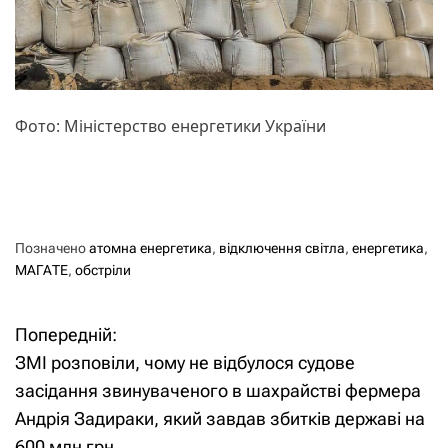
Фото: Міністерство енергетики України
Позначено
атомна енергетика
,
відключення світла
,
енергетика
,
МАГАТЕ
,
обстріли
Попередній:
Н
ЗМІ розповіли, чому не відбулося судове
а
засідання звинуваченого в шахрайстві фермера
Андрія Задираки, який завдав збитків державі на
в
600 млн грн.