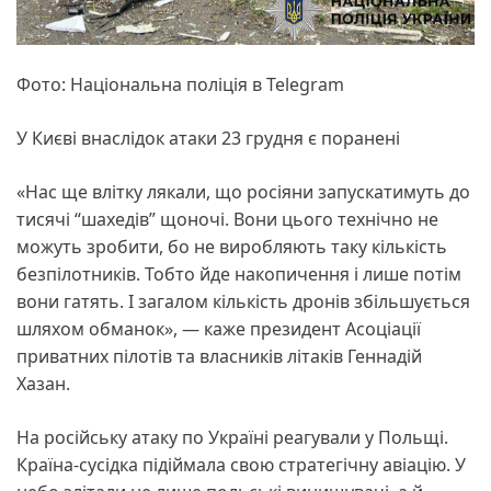
Фото: Національна поліція в Telegram
У Києві внаслідок атаки 23 грудня є поранені
«Нас ще влітку лякали, що росіяни запускатимуть до
тисячі “шахедів” щоночі. Вони цього технічно не
можуть зробити, бо не виробляють таку кількість
безпілотників. Тобто йде накопичення і лише потім
вони гатять. І загалом кількість дронів збільшується
шляхом обманок», — каже президент Асоціації
приватних пілотів та власників літаків Геннадій
Хазан.
На російську атаку по Україні реагували у Польщі.
Країна-сусідка підіймала свою стратегічну авіацію. У