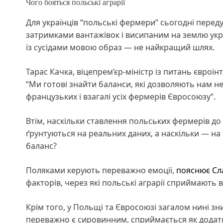
Чого бояться польські аграрії
Для українців “польські фермери” сьогодні пере
затримками вантажівок і висипаним на землю укра
із сусідами мовою образ — не найкращий шлях.
Тарас Качка, віцепрем’єр-міністр із питань євроі
“Ми готові знайти баланси, які дозволяють нам н
французьких і взагалі усіх фермерів Євросоюзу”.
Втім, наскільки ставлення польських фермерів до 
ґрунтуються на реальних даних, а наскільки — на 
баланс?
Поляками керують переважно емоції,
пояснює Сл
факторів, через які польські аграрії сприймають в
Крім того, у Польщі та Євросоюзі загалом нині зн
переважно є сировинним, сприймається як додат