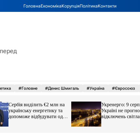
Головна
Економіка
Корупція
Політика
Контакти
вперед
етика
#Головне
#Денис Шмигаль
#Україна
#Євросоюз
Сербія виділить €2 млн на
Укренерго: 9 серп
українську енергетику та
Україні не прогн
допоможе відбудувати одне
відключень світла
з міст