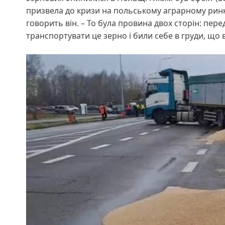
призвела до кризи на польському аграрному ринку 
говорить він. – То була провина двох сторін: перед
транспортувати це зерно і били себе в груди, що