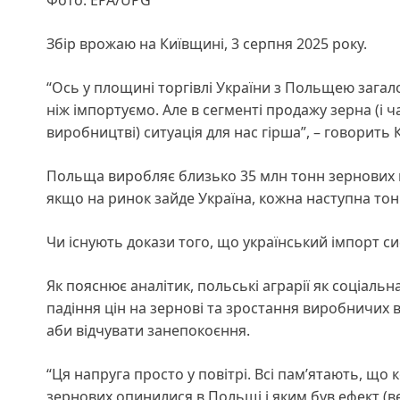
Фото: EPA/UPG
Збір врожаю на Київщині, 3 серпня 2025 року.
“Ось у площині торгівлі України з Польщею загал
ніж імпортуємо. Але в сегменті продажу зерна (і ч
виробництві) ситуація для нас гірша”, – говорить 
Польща виробляє близько 35 млн тонн зернових щ
якщо на ринок зайде Україна, кожна наступна то
Чи існують докази того, що український імпорт с
Як пояснює аналітик, польські аграрії як соціаль
падіння цін на зернові та зростання виробничих ви
аби відчувати занепокоєння.
“Ця напруга просто у повітрі. Всі пам’ятають, щ
зернових опинилися в Польщі і яким був ефект (в