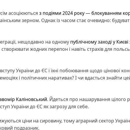
дусім асоціюються
з подіями 2024 року — блокуванням ко
їнським зерном. Однак із часом стає очевидно: будуват
нтеграції, нещодавно на одному
публічному заході у Києві
е створювати жодних перепон і навіть страхів для польс
вступу України до ЄС і їхні побоювання щодо цінової кон
емоціях і політичних наративах? І чи вдасться знайти це
авомір Каліновський
. Йдеться про нашарування цілого 
ступ України до ЄС як загрозу для себе.
ижуються ціни на сировину, тому аграрний сектор Україн
ковий подразник.