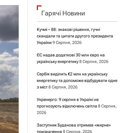
о
р
о
Гарячі Новини
в
о
г
Кучмі – 88: знакові рішення, гучні
о
скандали та цитати другого президента
р
е
України
9 Серпня, 2026
ж
и
ЄС надав додаткові 30 млн євро на
м
українську енергетику
8 Серпня, 2026
у
Сербія виділить €2 млн на українську
енергетику та допоможе відбудувати одне
з міст
8 Серпня, 2026
Укренерго: 9 серпня в Україні не
прогнозують відключень світла
8 Серпня,
2026
Заступник Буданова отримав «жирне»
призначення
8 Серпня, 2026