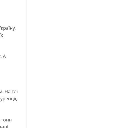
країну,
їх
. А
. На тлі
уренції,
 тонн
ьщі,