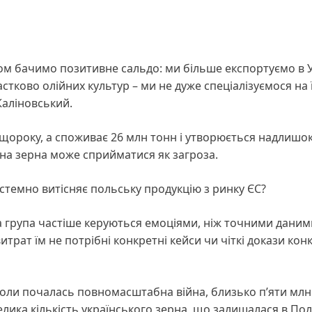
ом бачимо позитивне сальдо: ми більше експортуємо в У
астково олійних культур – ми не дуже спеціалізуємося на 
Каліновський.
ороку, а споживає 26 млн тонн і утворюється надлишок
нна зерна може сприйматися як загроза.
истемно витісняє польську продукцію з ринку ЄС?
на група частіше керуються емоціями, ніж точними даними
трат їм не потрібні конкретні кейси чи чіткі докази конк
о коли почалась повномасштабна війна, близько п’яти млн
елика кількість українського зерна, що залишалася в Пол