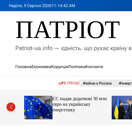
П
Неділя, 9 Серпня 2026
11
:
14
:
44
AM
е
р
ПАТРІОТ
е
й
т
и
Patriot-ua.info — єдність, що рухає країну 
д
о
в
Головна
Економіка
Корупція
Політика
Контакти
м
і
с
В ТРЕНДІ
#війна з Росією
#енерг
т
у
ві
ЄС надав додаткові 30 млн
кандали та
євро на українську
президента
енергетику