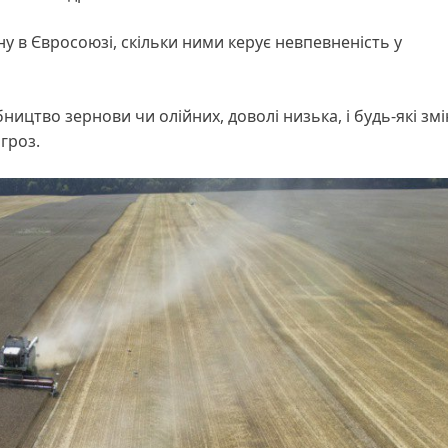
у в Євросоюзі, скільки ними керує невпевненість у
ицтво зернови чи олійних, доволі низька, і будь-які змі
гроз.