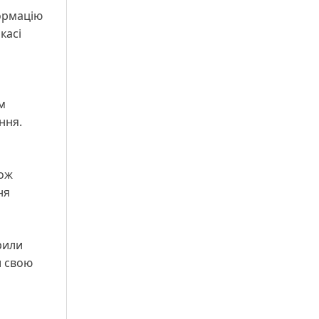
формацію
касі
м
ння.
кож
ня
рили
и свою