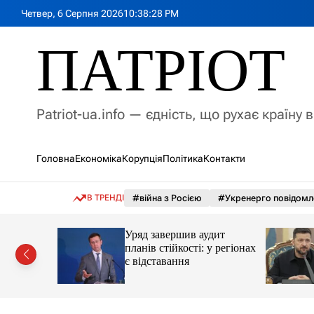
П
Четвер, 6 Серпня 2026
10
:
38
:
29
PM
е
р
ПАТРІОТ
е
й
т
и
Patriot-ua.info — єдність, що рухає країну 
д
о
в
Головна
Економіка
Корупція
Політика
Контакти
м
і
с
В ТРЕНДІ
#війна з Росією
#Укренерго повідомл
т
у
ми вигадав
Уряд завершив аудит
планів стійкості: у регіонах
 злочини
є відставання