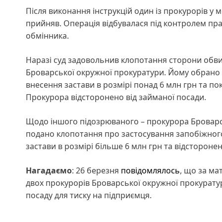
Після виконання інструкцій один із прокурорів 
прийняв. Операція відбувалася під контролем пр
обмінника.
Наразі суд задовольнив клопотання сторони обв
Броварської окружної прокуратури. Йому обрано 
внесення застави в розмірі понад 6 млн грн та по
Прокурора відсторонено від займаної посади.
Щодо іншого підозрюваного – прокурора Броварсь
подано клопотання про застосування запобіжного
застави в розмірі більше 6 млн грн та відсторонен
Нагадаємо
:
26 березня
повідомлялось
, що з
а ма
двох прокурорів Броварської окружної прокуратури
посаду для тиску на підприємця.