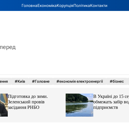
Головна
Економіка
Корупція
Політика
Контакти
вперед
ення
#Київ
#Головне
#економія електроенергії
#бізнес
Підготовка до зими.
В Україні до 15 с
Зеленський провів
обмежать забір во
засідання РНБО
підприємств