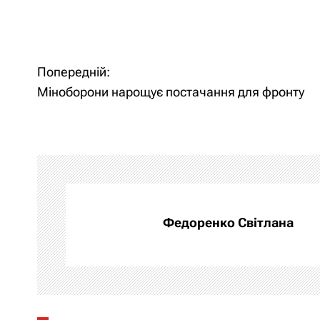
Н
Попередній:
Міноборони нарощує постачання для фронту
а
в
і
г
а
Федоренко Світлана
ц
і
я