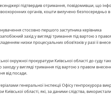
у месенджері підтвердив отримання, повідомивши, що ін
авоохоронних органів, кошти вилучено безпосередньо в 
инувачення стосовно першого заступника керівника
запобіжний захід у вигляді тримання під вартою з право
кладенням низки процесуальних обов’язків у разі її внесе
кої окружної прокуратури Київської області до суду та
 заходу у вигляді тримання під вартою з правом внесен
ня від посади.
теріалами генеральної інспекції Офісу генпрокурора вик
 Київської області, які, за даними слідства, використал