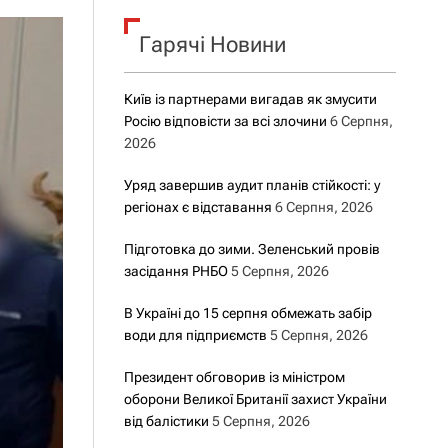
о
р
о
Гарячі Новини
в
о
г
Київ із партнерами вигадав як змусити
о
Росію відповісти за всі злочини
6 Серпня,
р
е
2026
ж
и
Уряд завершив аудит планів стійкості: у
м
регіонах є відставання
6 Серпня, 2026
у
Підготовка до зими. Зеленський провів
засідання РНБО
5 Серпня, 2026
В Україні до 15 серпня обмежать забір
води для підприємств
5 Серпня, 2026
Президент обговорив із міністром
оборони Великої Британії захист України
від балістики
5 Серпня, 2026