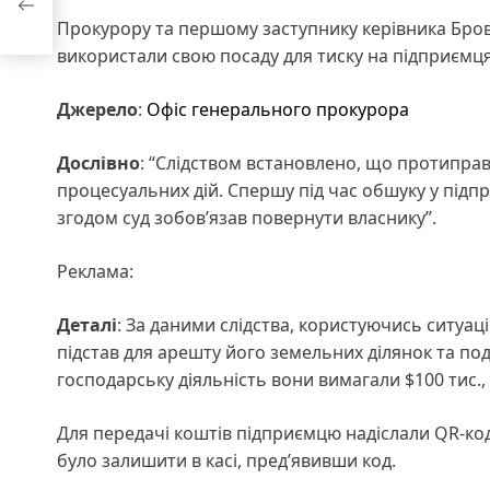
Прокурору та першому заступнику керівника Брова
використали свою посаду для тиску на підприємця
Джерело
:
Офіс генерального прокурора
Дослівно
: “Слідством встановлено, що протиправ
процесуальних дій. Спершу під час обшуку у підп
згодом суд зобов’язав повернути власнику”.
Реклама:
Деталі
: За даними слідства, користуючись ситуац
підстав для арешту його земельних ділянок та п
господарську діяльність вони вимагали
$
100 тис
.
Для передачі коштів підприємцю надіслали QR-код 
було залишити в касі, пред’явивши код.