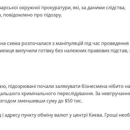
рської окружної прокуратури, які, за даними слідства,
, повідомлено про підозру.
на схема розпочалася з маніпуляцій під час проведення
риємця вилучили готівку без належних правових підстав, 
ією, підозрювані почали залякувати бізнесмена нібито н
одальшого кримінального переслідування. За невтручання
, згодом зменшивши суму до
$
50 тис.
і адресу пункту обміну валют у центрі Києва. Гроші нео