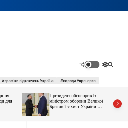
П
П
е
о
р
ш
#графіки відключень Україна
#поради Укренерго
е
у
м
к
и
ерпня
Президент обговорив із
к
а
ди для
міністром оборони Великої
ч
Британії захист України від
к
балістики
о
л
ь