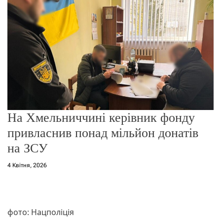
о
р
е
ж
и
м
у
На Хмельниччині керівник фонду
привласнив понад мільйон донатів
на ЗСУ
4 Квітня, 2026
фото: Нацполіція