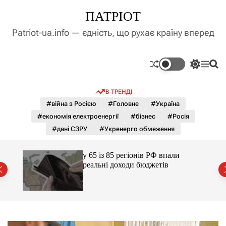
П
ПАТРІОТ
е
р
Patriot-ua.info — єдність, що рухає країну вперед
е
й
т
П
М
П
и
е
е
о
д
р
н
ш
В ТРЕНДІ
е
ю
у
о
м
к
#війна з Росією
#Головне
#Україна
в
и
м
#економія електроенергії
#бізнес
#Росія
к
і
а
#дані СЗРУ
#Укренерго обмеження
ч
с
к
т
о
ажене
у 65 із 85 регіонів РФ впали
у
л
ий
реальні доходи бюджетів
ь
о
р
о
в
о
г