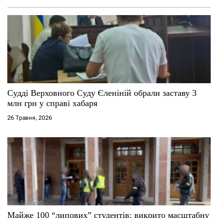
а
п
и
с
Судді Верховного Суду Єленіній обрали заставу 3
і
млн грн у справі хабаря
26 Травня, 2026
в
Майже 100 “липових” студентів: викрито масштабну