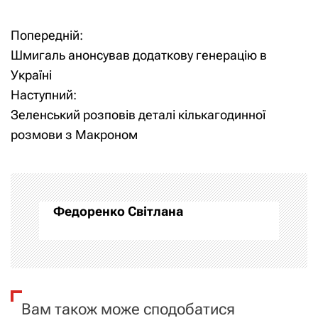
Попередній:
Н
Шмигаль анонсував додаткову генерацію в
а
Україні
Наступний:
в
Зеленський розповів деталі кількагодинної
і
розмови з Макроном
г
а
Федоренко Світлана
ц
і
я
Вам також може сподобатися
з