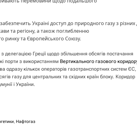
Тривають перемовини щодо подальшого
 забезпечить Україні доступ до природного газу з різних
ви та регіону, а також поглибленню
го ринку та Європейського Союзу.
з делегацією Греції щодо збільшення обсягів постачання
ькі порти з використанням
Вертикального газового коридор
ива одразу кількох операторів газотранспортних систем ЄС,
гів газу для центральних та східних країн блоку. Коридор
мунії і України.
ргетики
,
Нафтогаз