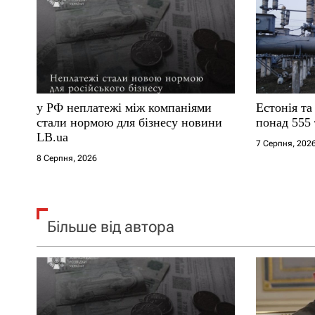
а
п
и
с
у РФ неплатежі між компаніями
Естонія та
і
стали нормою для бізнесу новини
понад 555 
LB.ua
7 Серпня, 202
в
8 Серпня, 2026
Більше від автора