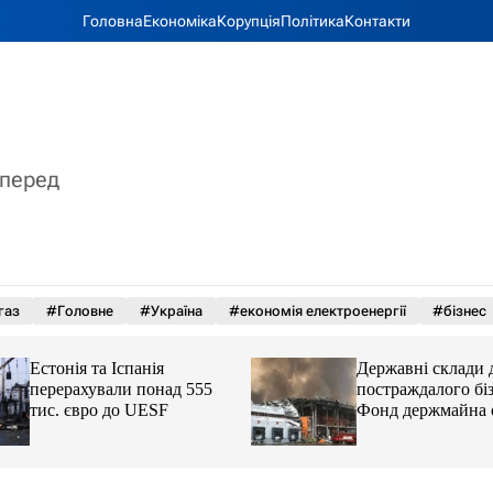
Головна
Економіка
Корупція
Політика
Контакти
вперед
газ
#Головне
#Україна
#економія електроенергії
#бізнес
Естонія та Іспанія
Державні склади 
перерахували понад 555
постраждалого біз
тис. євро до UESF
Фонд держмайна 
завдання від прем