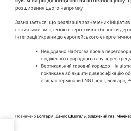
куб. м на рік до кінця квітня поточного року
. 
розширення цього напрямку.
Зазначається, що реалізація зазначених ініціатив
сприятиме зміцненню енергетичної безпеки держа
інтеграції України до європейського енергетично
Нещодавно Нафтогаз провів переговори 
зрідженого природного газу через грец
Вертикальний газовий коридор – ініціат
покликана збільшити диверсифікацію обся
з’єднає термінали LNG Греції, Болгарії, Ру
Позначено
Болгарія
,
Денис Шмигаль
,
зріджений газ
,
Мінене
з
і