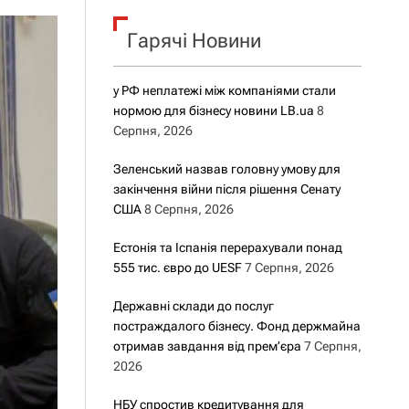
о
р
о
Гарячі Новини
в
о
г
у РФ неплатежі між компаніями стали
о
нормою для бізнесу новини LB.ua
8
р
е
Серпня, 2026
ж
и
Зеленський назвав головну умову для
м
закінчення війни після рішення Сенату
у
США
8 Серпня, 2026
Естонія та Іспанія перерахували понад
555 тис. євро до UESF
7 Серпня, 2026
Державні склади до послуг
постраждалого бізнесу. Фонд держмайна
отримав завдання від прем’єра
7 Серпня,
2026
НБУ спростив кредитування для