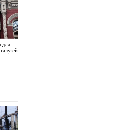
 для
 галузей