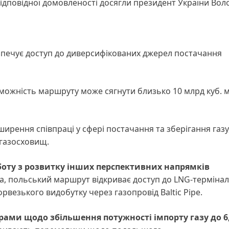
ідповідної домовленості досягли президент України Во
зпечує доступ до диверсифікованих джерел постачання
можність маршруту може сягнути близько 10 млрд куб. м
ирення співпраці у сфері постачання та зберігання газу
 газосховищ.
оту з розвитку інших перспективних напрямків
а, польський маршрут відкриває доступ до LNG-термінал
орвезького видобутку через газопровід Baltic Pipe.
рами щодо збільшення потужності імпорту газу до 6