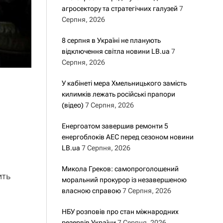
агросектору та стратегічних галузей
7
Серпня, 2026
8 серпня в Україні не планують
відключення світла новини LB.ua
7
Серпня, 2026
У кабінеті мера Хмельницького замість
килимків лежать російські прапори
(відео)
7 Серпня, 2026
Енергоатом завершив ремонти 5
енергоблоків АЕС перед сезоном новини
LB.ua
7 Серпня, 2026
Микола Греков: самопроголошений
ить
моральний прокурор із незавершеною
власною справою
7 Серпня, 2026
НБУ розповів про стан міжнародних
резервів України
7 Серпня, 2026