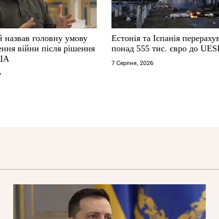
й назвав головну умову
Естонія та Іспанія перераху
ення війни після рішення
понад 555 тис. євро до UES
ША
7 Серпня, 2026
6