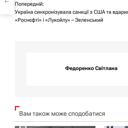
Попередній:
Н
Україна синхронізувала санкції з США та вдари
а
«Роснєфті» і «Лукойлу» – Зеленський
в
і
г
а
Федоренко Світлана
ц
і
я
Вам також може сподобатися
з