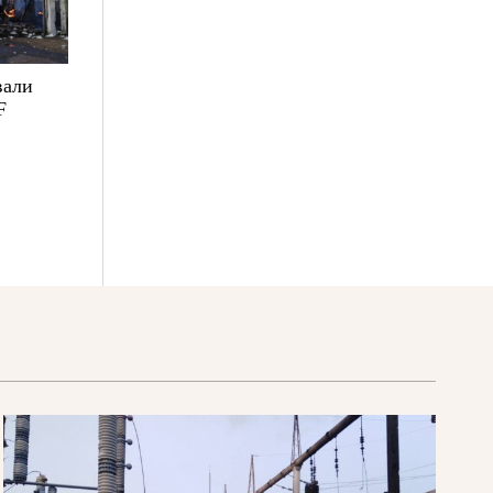
вали
F