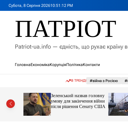
П
Субота, 8 Серпня 2026
10
:
51
:
13
PM
е
р
ПАТРІОТ
е
й
т
и
Patriot-ua.info — єдність, що рухає країну 
д
о
в
Головна
Економіка
Корупція
Політика
Контакти
м
і
с
В ТРЕНДІ
#війна з Росією
#
т
у
між
Зеленський назвав головну
и нормою
умову для закінчення війни
ни LB.ua
після рішення Сенату США