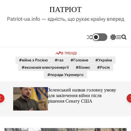
П
ПАТРІОТ
е
р
Patriot-ua.info — єдність, що рухає країну вперед
е
й
т
П
М
П
и
е
е
о
д
р
н
ш
В ТРЕНДІ
е
ю
у
о
м
к
#війна з Росією
#газ
#Головне
#Україна
в
и
м
#економія електроенергії
#бізнес
#Росія
к
і
а
#поради Укренерго
ч
с
к
т
о
ями
Зеленський назвав головну умову
у
л
вини
для закінчення війни після
ь
рішення Сенату США
о
р
о
в
о
г