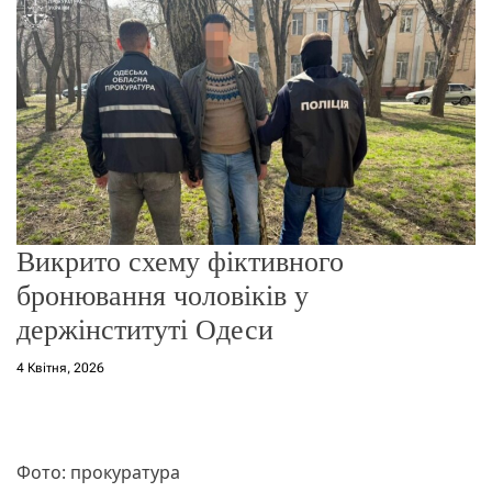
о
р
е
ж
и
м
у
Викрито схему фіктивного
бронювання чоловіків у
держінституті Одеси
4 Квітня, 2026
Фото: прокуратура