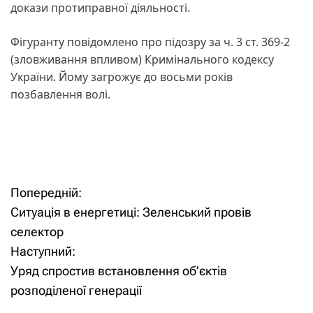
докази протиправної діяльності.
Фігуранту повідомлено про підозру за ч. 3 ст. 369-2
(зловживання впливом) Кримінального кодексу
України. Йому загрожує до восьми років
позбавлення волі.
Попередній:
Н
Ситуація в енергетиці: Зеленський провів
а
селектор
Наступний:
в
Уряд спростив встановлення об’єктів
і
розподіленої генерації