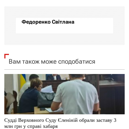
г
а
Федоренко Світлана
ц
і
я
Вам також може сподобатися
з
а
п
и
с
Судді Верховного Суду Єленіній обрали заставу 3
і
млн грн у справі хабаря