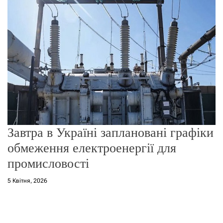
о
р
е
ж
и
м
у
Завтра в Україні заплановані графіки
обмеження електроенергії для
промисловості
5 Квітня, 2026