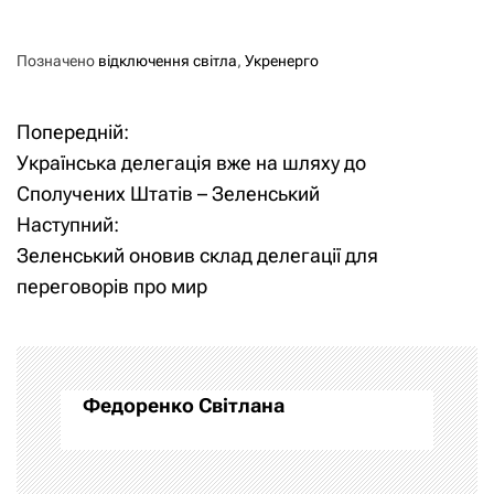
Позначено
відключення світла
,
Укренерго
Попередній:
Н
Українська делегація вже на шляху до
а
Сполучених Штатів – Зеленський
Наступний:
в
Зеленський оновив склад делегації для
і
переговорів про мир
г
а
Федоренко Світлана
ц
і