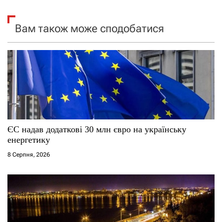
я
Вам також може сподобатися
з
а
п
и
с
ЄС надав додаткові 30 млн євро на українську
і
енергетику
8 Серпня, 2026
в