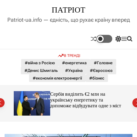
П
ПАТРІОТ
е
р
Patriot-ua.info — єдність, що рухає країну вперед
е
й
т
П
М
П
и
е
е
о
д
р
н
ш
В ТРЕНДІ
е
ю
у
о
м
к
#війна з Росією
#енергетика
#Головне
в
и
м
#Денис Шмигаль
#Україна
#Євросоюз
к
і
а
#економія електроенергії
#бізнес
ч
с
к
т
о
вро
Сербія виділить €2 млн на
у
л
українську енергетику та
ь
допоможе відбудувати одне з міст
о
р
о
в
о
г