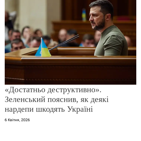
о
р
е
ж
и
м
у
«Достатньо деструктивно».
Зеленський пояснив, як деякі
нардепи шкодять Україні
6 Квітня, 2026