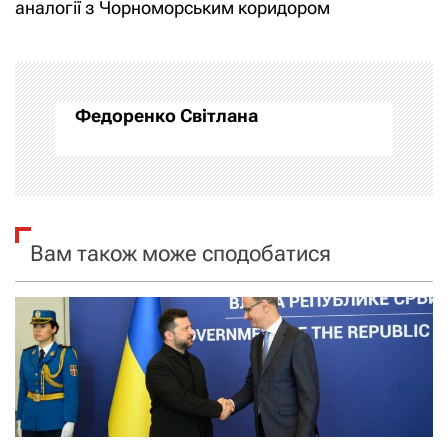
і
аналогії з Чорноморським коридором
г
а
Федоренко Світлана
ц
і
я
Вам також може сподобатися
з
а
п
и
с