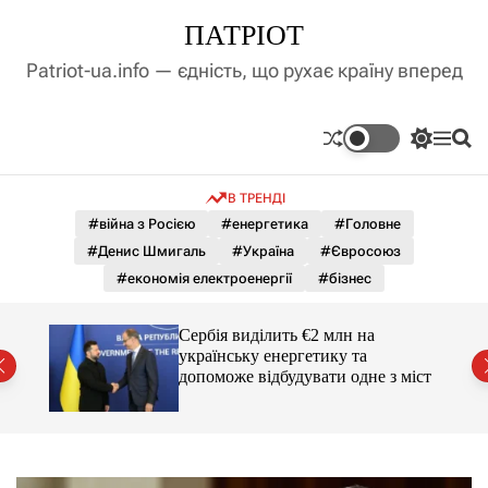
П
ПАТРІОТ
е
р
Patriot-ua.info — єдність, що рухає країну вперед
е
й
т
П
М
П
и
е
е
о
д
р
н
ш
В ТРЕНДІ
е
ю
у
о
м
к
#війна з Росією
#енергетика
#Головне
в
и
м
#Денис Шмигаль
#Україна
#Євросоюз
к
і
а
#економія електроенергії
#бізнес
ч
с
к
т
о
вро
Сербія виділить €2 млн на
у
л
українську енергетику та
ь
допоможе відбудувати одне з міст
о
р
о
в
о
г