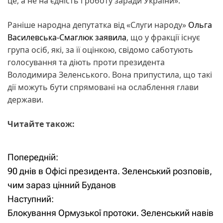
це, а не на єдність і роботу заради України».
Раніше народна депутатка від «Слуги народу»
Ольга
Василевська-Смаглюк заявила
, що у фракції існує
група осіб, які, за її оцінкою, свідомо саботують
голосування та діють проти президента
Володимира Зеленського. Вона припустила, що такі
дії можуть бути спрямовані на ослаблення глави
держави.
Читайте також:
Попередній:
Н
90 днів в Офісі президента. Зеленський розповів,
а
чим зараз цінний Буданов
Наступний:
в
Блокування Ормузької протоки. Зеленський навів