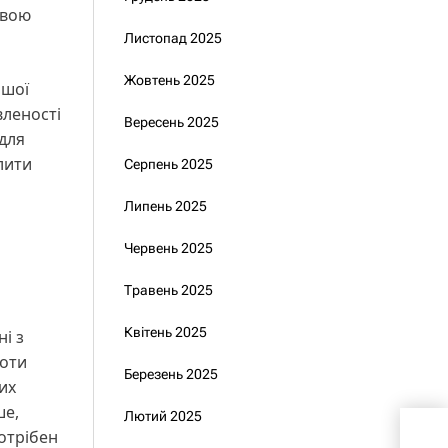
свою
Листопад 2025
Жовтень 2025
ашої
вленості
Вересень 2025
 для
лити
Серпень 2025
Липень 2025
Червень 2025
Травень 2025
Квітень 2025
і з
боти
Березень 2025
их
ше,
Лютий 2025
потрібен
Уря