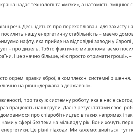
раїна надає технології та «мізки», а натомість зміцнює 
зні речі. Десь ідеться про перехоплювачі для захисту н
це посилить нашу енергетичну стабільність – маємо домо
римуємо нафту, яка прийде на відповідні заводи у Європі
укт – про дизель. Тобто фактично ми допомагаємо поси
раїни, і це значно більше, ніж просто отримати гроші», –
то окремі зразки зброї, а комплексні системні рішення.
ключно на рівні «держава з державою».
еності, про таку ж системну роботу, яка в нас є сьогодн
араз працюють наші групи. Далі з результатами своєї ро
домовимося про співробітництво в таких напрямах і так
нами у сфері безпеки на мільярд у рік. Вони хочуть пер
 енергетики. Це різні підходи. Ми кажемо: дивіться, тут 