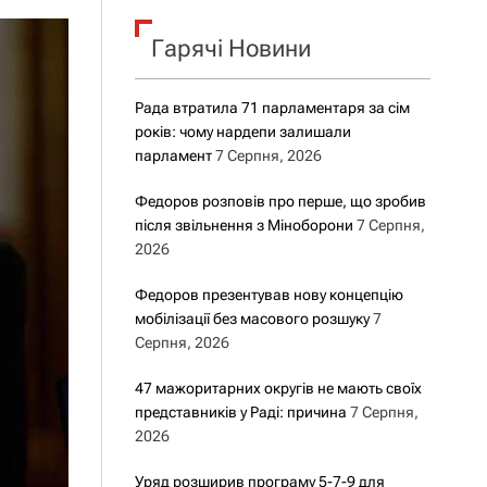
о
р
о
Гарячі Новини
в
о
г
Рада втратила 71 парламентаря за сім
о
років: чому нардепи залишали
р
е
парламент
7 Серпня, 2026
ж
и
Федоров розповів про перше, що зробив
м
після звільнення з Міноборони
7 Серпня,
у
2026
Федоров презентував нову концепцію
мобілізації без масового розшуку
7
Серпня, 2026
47 мажоритарних округів не мають своїх
представників у Раді: причина
7 Серпня,
2026
Уряд розширив програму 5-7-9 для