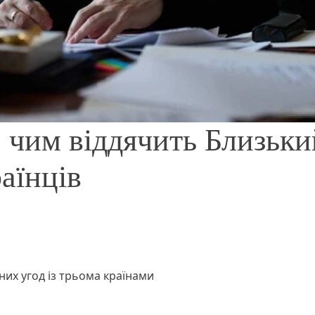
, чим віддячить Близьки
аїнців
них угод із трьома країнами