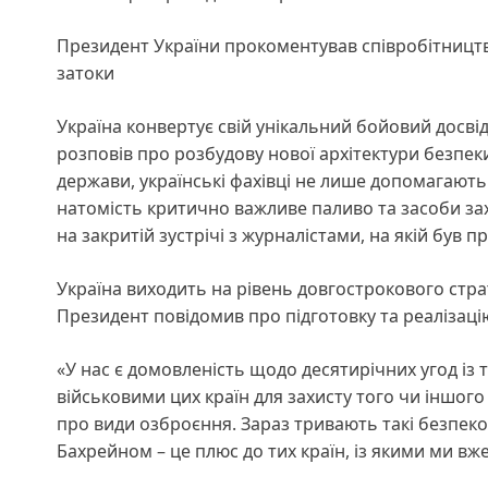
Президент України прокоментував співробітництво
затоки
Україна конвертує свій унікальний бойовий досві
розповів про розбудову нової архітектури безпеки
держави, українські фахівці не лише допомагають
натомість критично важливе паливо та засоби зах
на закритій зустрічі з журналістами, на якій був п
Україна виходить на рівень довгострокового стр
Президент повідомив про підготовку та реалізацію
«У нас є домовленість щодо десятирічних угод із 
військовими цих країн для захисту того чи іншого
про види озброєння. Зараз тривають такі безпек
Бахрейном – це плюс до тих країн, із якими ми вже