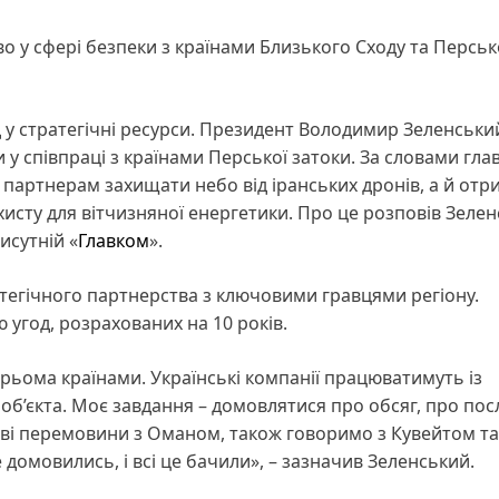
 у сфері безпеки з країнами Близького Сходу та Перськ
д у стратегічні ресурси. Президент Володимир Зеленськи
 у співпраці з країнами Перської затоки. За словами гла
 партнерам захищати небо від іранських дронів, а й от
исту для вітчизняної енергетики. Про це розповів Зеле
рисутній «
Главком
».
атегічного партнерства з ключовими гравцями регіону.
 угод, розрахованих на 10 років.
трьома країнами. Українські компанії працюватимуть із
 об’єкта. Моє завдання – домовлятися про обсяг, про пос
ові перемовини з Оманом, також говоримо з Кувейтом та
 домовились, і всі це бачили», – зазначив Зеленський.