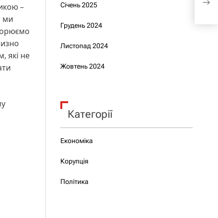
стій
Січень 2025
тикою –
о ми
Грудень 2024
оворюємо
лизно
Листопад 2024
, які не
ати
Жовтень 2024
му
Категорії
Економіка
Корупція
Політика