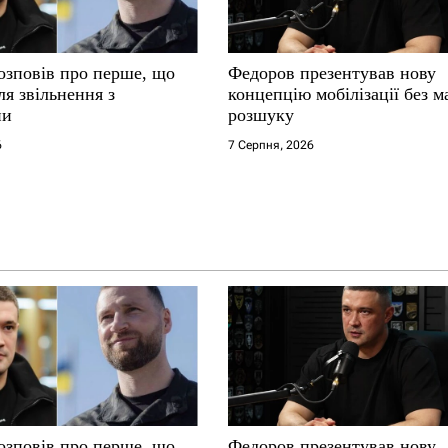
озповів про перше, що
Федоров презентував нову
ля звільнення з
концепцію мобілізації без м
ни
розшуку
6
7 Серпня, 2026
озповів про перше, що
Федоров презентував нову