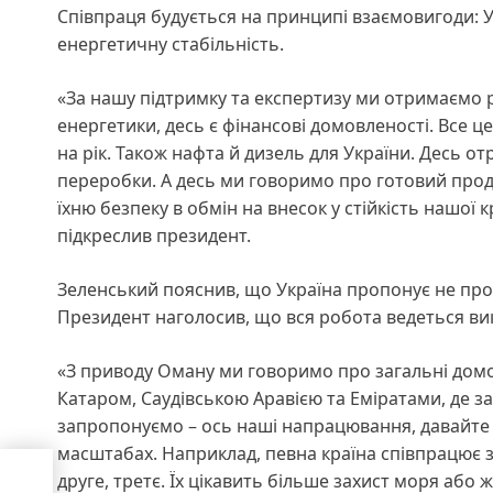
Співпраця будується на принципі взаємовигоди: Ук
енергетичну стабільність.
«За нашу підтримку та експертизу ми отримаємо рі
енергетики, десь є фінансові домовленості. Все 
на рік. Також нафта й дизель для України. Десь от
переробки. А десь ми говоримо про готовий прод
їхню безпеку в обмін на внесок у стійкість нашої к
підкреслив президент.
Зеленський пояснив, що Україна пропонує не прос
Президент наголосив, що вся робота ведеться ви
«З приводу Оману ми говоримо про загальні домовл
Катаром, Саудівською Аравією та Еміратами, де з
запропонуємо – ось наші напрацювання, давайте 
масштабах. Наприклад, певна країна співпрацює з 
на
друге, третє. Їх цікавить більше захист моря або ж