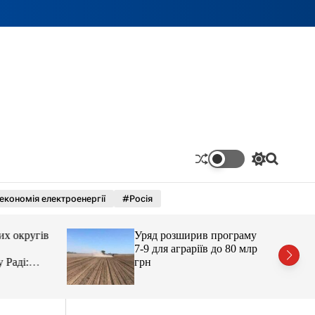
П
П
е
о
р
ш
економія електроенергії
#Росія
е
у
м
к
и
округів
Уряд розширив програму 5-
к
а
7-9 для аграріїв до 80 млрд
ч
аді:
грн
к
о
л
ь