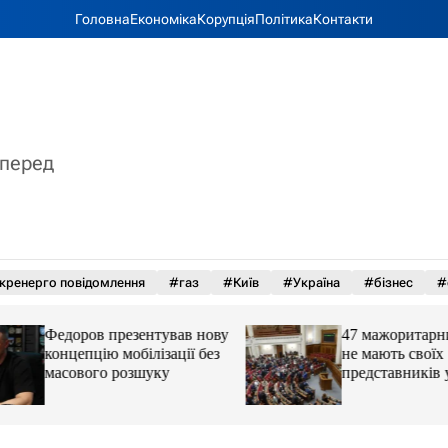
Головна
Економіка
Корупція
Політика
Контакти
вперед
кренерго повідомлення
#газ
#Київ
#Україна
#бізнес
#
Федоров презентував нову
47 мажоритарних 
концепцію мобілізації без
не мають своїх
масового розшуку
представників у Р
причина