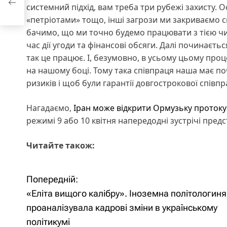
системний підхід, вам треба три рубежі захисту. 
«петріотами» тощо, інші загрози ми закриваємо св
бачимо, що ми точно будемо працювати з тією чи
час дії угоди та фінансові обсяги. Далі починаєт
так це працює. І, безумовно, в усьому цьому проце
на нашому боці. Тому така співпраця наша має по
ризиків і щоб були гарантії довгострокової співпр
Нагадаємо,
Іран може відкрити Ормузьку протоку
режимі 9 або 10 квітня напередодні зустрічі пред
Читайте також:
Попередній:
Н
«Еліта вищого калібру». Іноземна політологиня
а
проаналізувала кадрові зміни в українському
політикумі
в