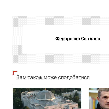
і
г
а
Федоренко Світлана
ц
і
я
з
Вам також може сподобатися
а
п
и