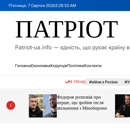
П
П’ятниця, 7 Серпня 2026
3
:
28
:
55
AM
е
р
ПАТРІОТ
е
й
т
и
Patriot-ua.info — єдність, що рухає країну 
д
о
в
Головна
Економіка
Корупція
Політика
Контакти
м
і
с
В ТРЕНДІ
#війна з Росією
#У
т
у
Федоров розповів про
ім років:
перше, що зробив після
лишали
звільнення з Міноборони