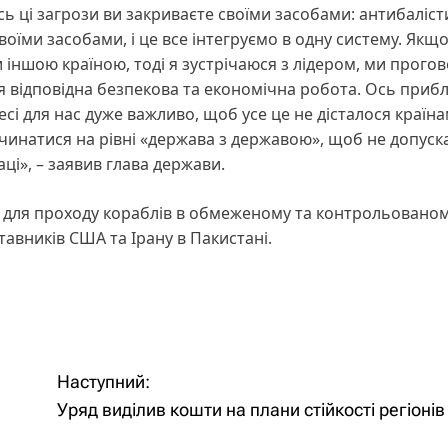
Ось ці загрози ви закриваєте своїми засобами: антибаліс
оїми засобами, і це все інтегруємо в одну систему. Якщ
 іншою країною, тоді я зустрічаюся з лідером, ми прог
ься відповідна безпекова та економічна робота. Ось приб
сі для нас дуже важливо, щоб усе це не дісталося країнам
чинатися на рівні «держава з державою», щоб не допуск
аці», – заявив глава держави.
для проходу кораблів в обмеженому та контрольовано
ставників США та Ірану в Пакистані.
Наступний:
Уряд виділив кошти на плани стійкості регіонів