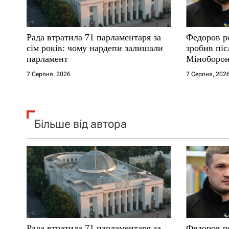
с
і
Рада втратила 71 парламентаря за
Федоров р
сім років: чому нардепи залишали
зробив піс
в
парламент
Міноборо
7 Серпня, 2026
7 Серпня, 202
Більше від автора
Рада втратила 71 парламентаря за
Федоров р