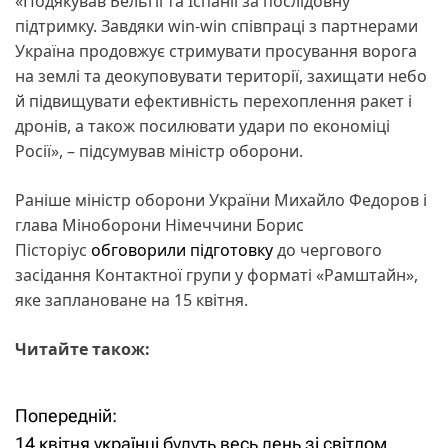
«Подякував Бельгії та Іспанії за послідовну
підтримку. Завдяки win-win співпраці з партнерами
Україна продовжує стримувати просування ворога
на землі та деокуповувати території, захищати небо
й підвищувати ефективність перехоплення ракет і
дронів, а також посилювати удари по економіці
Росії», – підсумував міністр оборони.
Раніше міністр оборони України Михайло Федоров і
глава Міноборони Німеччини Борис
Пісторіус
обговорили підготовку
до чергового
засідання Контактної групи у форматі «Рамштайн»,
яке заплановане на 15 квітня.
Читайте також:
Попередній:
Н
14 квітня українці будуть весь день зі світлом.