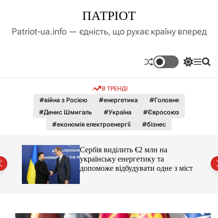
П
ПАТРІОТ
е
р
Patriot-ua.info — єдність, що рухає країну вперед
е
й
т
П
М
П
и
е
е
о
д
р
н
ш
В ТРЕНДІ
е
ю
у
о
м
к
#війна з Росією
#енергетика
#Головне
в
и
м
#Денис Шмигаль
#Україна
#Євросоюз
к
і
а
#економія електроенергії
#бізнес
ч
с
к
т
о
вро
Сербія виділить €2 млн на
у
л
українську енергетику та
ь
допоможе відбудувати одне з міст
о
р
о
в
о
г