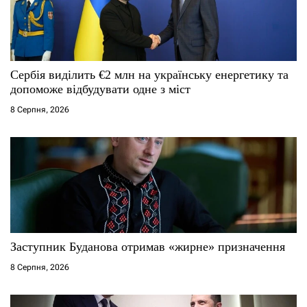
и
с
Сербія виділить €2 млн на українську енергетику та
і
допоможе відбудувати одне з міст
8 Серпня, 2026
в
Заступник Буданова отримав «жирне» призначення
8 Серпня, 2026