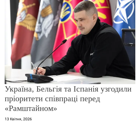
о
р
е
ж
и
м
у
Україна, Бельгія та Іспанія узгодили
пріоритети співпраці перед
«Рамштайном»
13 Квітня, 2026