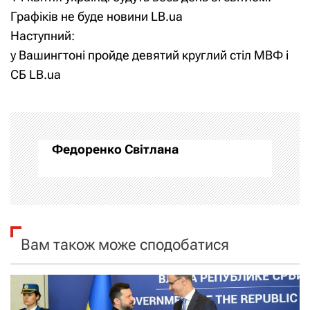
а
Графіків не буде новини LB.ua
Наступний:
в
у Вашингтоні пройде девятий круглий стіл МВФ і
і
СБ LB.ua
г
а
Федоренко Світлана
ц
і
я
Вам також може сподобатися
з
а
п