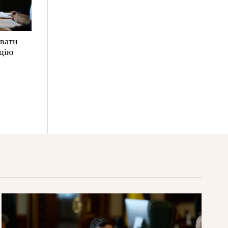
увати
ацію