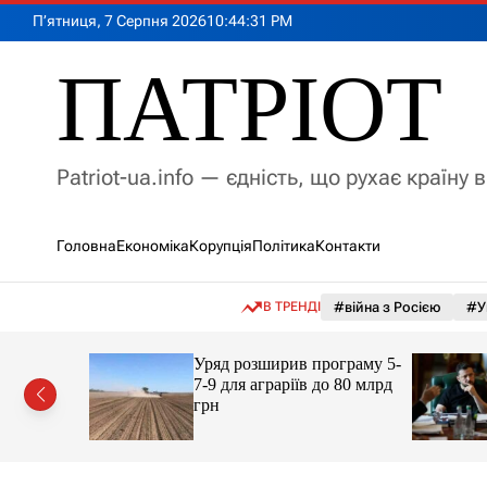
П
П’ятниця, 7 Серпня 2026
10
:
44
:
32
PM
е
р
ПАТРІОТ
е
й
т
и
Patriot-ua.info — єдність, що рухає країну 
д
о
в
Головна
Економіка
Корупція
Політика
Контакти
м
і
с
В ТРЕНДІ
#війна з Росією
#У
т
у
 округів
Уряд розширив програму 5-
7-9 для аграріїв до 80 млрд
аді:
грн