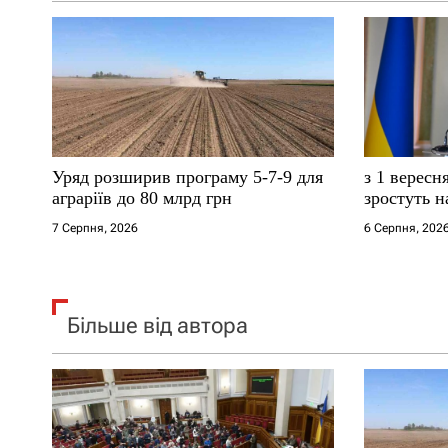
а
п
и
с
Уряд розширив програму 5-7-9 для
з 1 вересн
і
аграріїв до 80 млрд грн
зростуть н
7 Серпня, 2026
6 Серпня, 202
в
Більше від автора