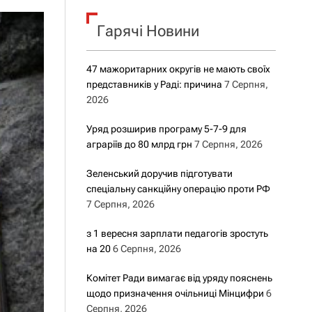
о
р
о
Гарячі Новини
в
о
г
47 мажоритарних округів не мають своїх
о
представників у Раді: причина
7 Серпня,
р
е
2026
ж
и
Уряд розширив програму 5-7-9 для
м
аграріїв до 80 млрд грн
7 Серпня, 2026
у
Зеленський доручив підготувати
спеціальну санкційну операцію проти РФ
7 Серпня, 2026
з 1 вересня зарплати педагогів зростуть
на 20
6 Серпня, 2026
Комітет Ради вимагає від уряду пояснень
щодо призначення очільниці Мінцифри
6
Серпня, 2026