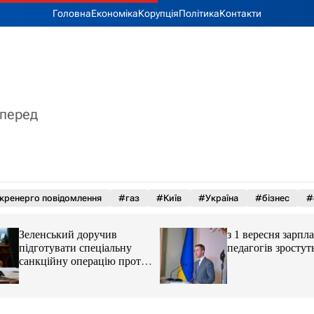
Головна
Економіка
Корупція
Політика
Контакти
вперед
кренерго повідомлення
#газ
#Київ
#Україна
#бізнес
#
Зеленський доручив
з 1 вересня зарпл
підготувати спеціальну
педагогів зростут
санкційну операцію проти
РФ