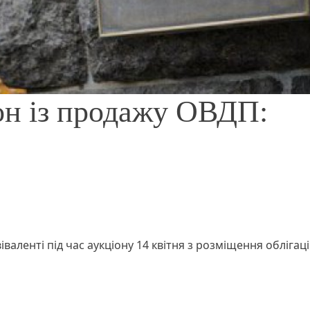
он із продажу ОВДП:
аленті під час аукціону 14 квітня з розміщення облігац