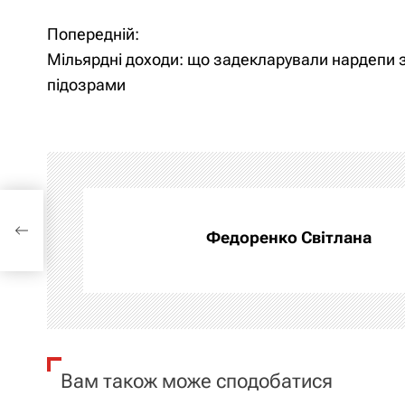
Попередній:
Н
Мільярдні доходи: що задекларували нардепи 
а
підозрами
в
і
г
а
ами
Федоренко Світлана
ц
і
я
Вам також може сподобатися
з