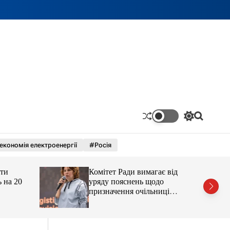
П
П
е
о
р
ш
економія електроенергії
#Росія
е
у
м
к
и
ати
Комітет Ради вимагає від
к
а
ь на 20
уряду пояснень щодо
ч
призначення очільниці
к
Мінцифри
о
л
ь