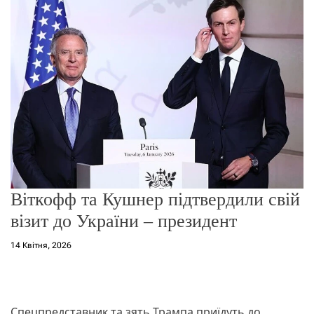
о
р
е
ж
и
м
у
Віткофф та Кушнер підтвердили свій
візит до України – президент
14 Квітня, 2026
Спецпредставник та зять Трампа приїдуть до