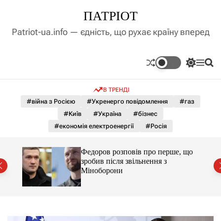
П
ПАТРІОТ
е
р
Patriot-ua.info — єдність, що рухає країну вперед
е
й
т
П
М
П
и
е
е
о
д
р
н
ш
В ТРЕНДІ
е
ю
у
о
м
к
#війна з Росією
#Укренерго повідомлення
#газ
в
и
м
#Київ
#Україна
#бізнес
к
і
а
#економія електроенергії
#Росія
ч
с
к
т
о
я за
Федоров розповів про перше, що
у
л
ишали
зробив після звільнення з
ь
Міноборони
о
р
о
в
о
г