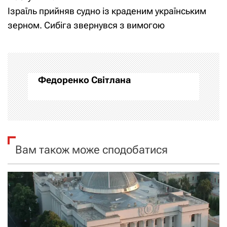
в
Ізраїль прийняв судно із краденим українським
і
зерном. Сибіга звернувся з вимогою
г
а
Федоренко Світлана
ц
і
я
Вам також може сподобатися
з
а
п
и