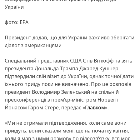
України
фото: ЕРА
Президент додав, що для України важливо зберігати
діалог з американцями
Спеціальний представник США Стів Віткофф та зять
президента Дональда Трампа Джаред Кушнер
підтвердили свій візит до України, однак точної дати
їхнього приїду поки не визначено. Про це розповів
президент Володимир Зеленський на спільній
пресконференції з прем’єр-міністром Норвегії
Йонасом Гаром Стере, передає «
Главком
».
«Ми не отримали підтвердження, коли саме вони
приїдуть, вони сказали мені, ще на початку квітня,
коли я мав з ними розмову по відеозв’язку, вся моя