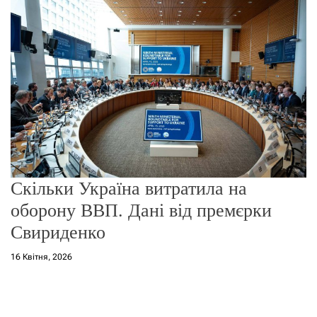
о
р
е
ж
и
м
у
Скільки Україна витратила на
оборону ВВП. Дані від премєрки
Свириденко
16 Квітня, 2026