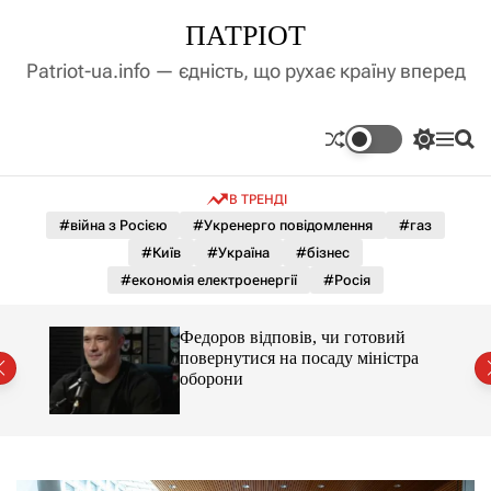
П
ПАТРІОТ
е
р
Patriot-ua.info — єдність, що рухає країну вперед
е
й
т
П
М
П
и
е
е
о
д
р
н
ш
В ТРЕНДІ
е
ю
у
о
м
к
#війна з Росією
#Укренерго повідомлення
#газ
в
и
м
#Київ
#Україна
#бізнес
к
і
а
#економія електроенергії
#Росія
ч
с
к
т
о
лу
Федоров відповів, чи готовий
у
л
повернутися на посаду міністра
ь
оборони
о
р
о
в
о
г