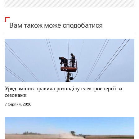
і
я
Вам також може сподобатися
з
а
п
и
с
Уряд змінив правила розподілу електроенергії за
і
сезонами
7 Серпня, 2026
в