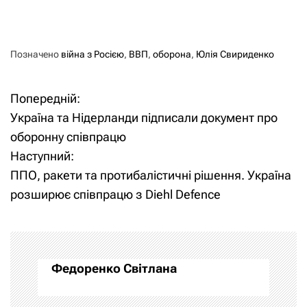
Позначено
війна з Росією
,
ВВП
,
оборона
,
Юлія Свириденко
Попередній:
Н
Україна та Нідерланди підписали документ про
а
оборонну співпрацю
Наступний:
в
ППО, ракети та протибалістичні рішення. Україна
і
розширює співпрацю з Diehl Defence
г
а
Федоренко Світлана
ц