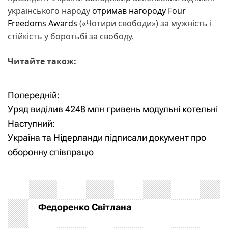
українського народу
отримав нагороду Four
Freedoms Awards
(«Чотири свободи») за мужність і
стійкість у боротьбі за свободу.
Читайте також:
Попередній:
Н
Уряд виділив 4248 млн гривень модульні котельні
а
Наступний:
Україна та Нідерланди підписали документ про
в
оборонну співпрацю
і
г
а
Федоренко Світлана