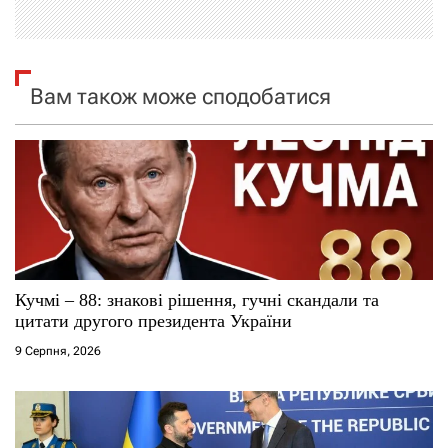
ц
і
я
Вам також може сподобатися
з
а
п
и
с
Кучмі – 88: знакові рішення, гучні скандали та
цитати другого президента України
і
9 Серпня, 2026
в