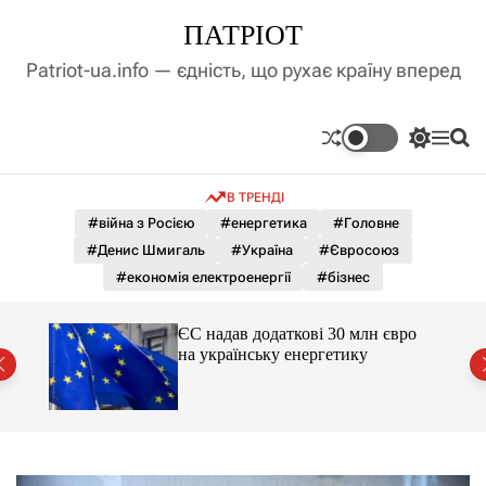
П
ПАТРІОТ
е
р
Patriot-ua.info — єдність, що рухає країну вперед
е
й
т
П
М
П
и
е
е
о
д
р
н
ш
В ТРЕНДІ
е
ю
у
о
м
к
#війна з Росією
#енергетика
#Головне
в
и
м
#Денис Шмигаль
#Україна
#Євросоюз
к
і
а
#економія електроенергії
#бізнес
ч
с
к
т
о
гучні
ЄС надав додаткові 30 млн євро
у
л
на українську енергетику
ь
о
р
о
в
о
г