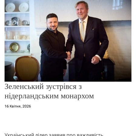
о
р
е
ж
и
м
у
Зеленський зустрівся з
нідерландським монархом
16 Квітня, 2026
Український лідер заявив про важливість