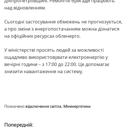
Дніпропетровщині. Ремонтні бригади працюють
над відновленням.
Сьогодні застосування обмежень не прогнозується,
а про зміни з енергопостачанням можна дізнатися
на офіційних ресурсах обленерго.
У міністерстві просять людей за можливості
ощадливо використовувати електроенергію у
вечірні години – з 17:00 до 22:00. Це допомагає
знизити навантаження на систему.
Позначено
відключення світла
,
Міненергетики
Попередній:
Н