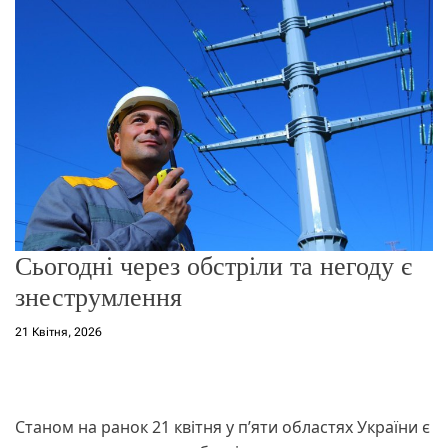
о
р
е
ж
и
м
у
Сьогодні через обстріли та негоду є
знеструмлення
21 Квітня, 2026
Станом на ранок 21 квітня у п’яти областях України є