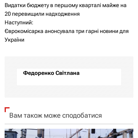
Видатки бюджету в першому кварталі майже на
а
20 перевищили надходження
Наступний:
в
Єврокомісарка анонсувала три гарні новини для
і
України
г
а
Федоренко Світлана
ц
і
я
Вам також може сподобатися
з
а