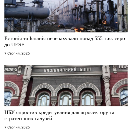
п
и
с
Естонія та Іспанія перерахували понад 555 тис. євро
і
до UESF
7 Серпня, 2026
в
НБУ спростив кредитування для агросектору та
стратегічних галузей
7 Серпня, 2026