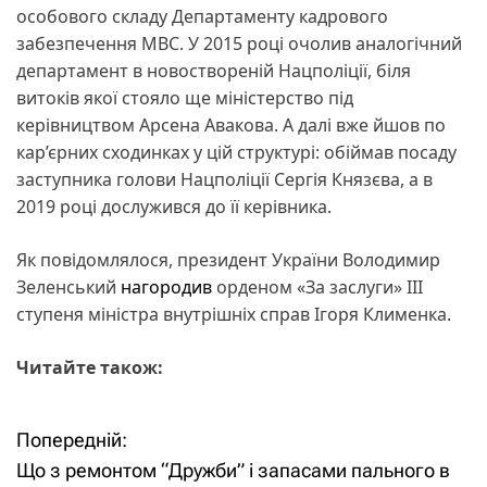
особового складу Департаменту кадрового
забезпечення МВС. У 2015 році очолив аналогічний
департамент в новоствореній Нацполіції, біля
витоків якої стояло ще міністерство під
керівництвом Арсена Авакова. А далі вже йшов по
кар’єрних сходинках у цій структурі: обіймав посаду
заступника голови Нацполіції Сергія Князєва, а в
2019 році дослужився до її керівника.
Як повідомлялося, президент України Володимир
Зеленський
нагородив
орденом «За заслуги» ІІІ
ступеня міністра внутрішніх справ Ігоря Клименка.
Читайте також:
Попередній:
Н
Що з ремонтом “Дружби” і запасами пального в