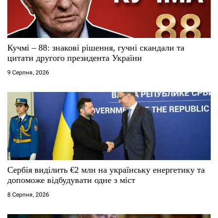
и
с
Кучмі – 88: знакові рішення, гучні скандали та
і
цитати другого президента України
9 Серпня, 2026
в
Сербія виділить €2 млн на українську енергетику та
допоможе відбудувати одне з міст
8 Серпня, 2026