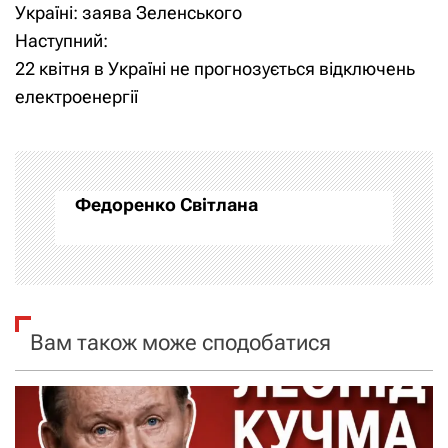
а
Україні: заява Зеленського
Наступний:
в
22 квітня в Україні не прогнозується відключень
і
електроенергії
г
а
Федоренко Світлана
ц
і
я
Вам також може сподобатися
з
а
п