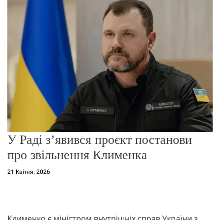
о
р
е
ж
и
м
у
У Раді з’явився проєкт постанови
про звільнення Клименка
21 Квітня, 2026
Клименко є міністром внутрішніх справ України з