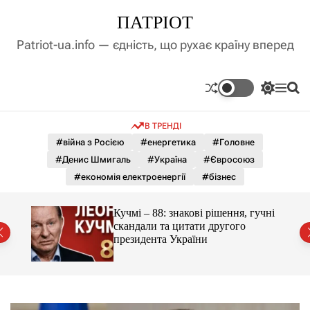
П
ПАТРІОТ
е
р
Patriot-ua.info — єдність, що рухає країну вперед
е
й
т
П
М
П
и
е
е
о
д
р
н
ш
В ТРЕНДІ
е
ю
у
о
м
к
#війна з Росією
#енергетика
#Головне
в
и
м
#Денис Шмигаль
#Україна
#Євросоюз
к
і
а
#економія електроенергії
#бізнес
ч
с
к
т
о
ло на
Кучмі – 88: знакові рішення, гучні
у
л
скандали та цитати другого
ь
президента України
о
р
о
в
о
г