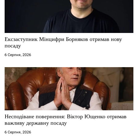
п
и
с
Ексзаступник Мінцифри Борняков отримав нову
і
посаду
6 Серпня, 2026
в
Несподіване повернення: Віктор Ющенко отримав
важливу державну посаду
6 Серпня, 2026