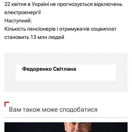
22 квітня в Україні не прогнозується відключень
а
електроенергії
Наступний:
в
Кількість пенсіонерів і отримувачів соцвиплат
і
становить 13 млн людей
г
а
Федоренко Світлана
ц
і
я
Вам також може сподобатися
з
а