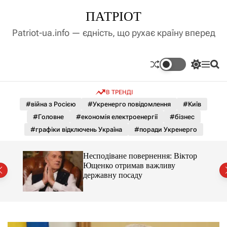
П
ПАТРІОТ
е
р
Patriot-ua.info — єдність, що рухає країну вперед
е
й
т
П
М
П
и
е
е
о
д
р
н
ш
В ТРЕНДІ
е
ю
у
о
м
к
#війна з Росією
#Укренерго повідомлення
#Київ
в
и
м
#Головне
#економія електроенергії
#бізнес
к
і
а
#графіки відключень Україна
#поради Укренерго
ч
с
к
т
о
Несподіване повернення: Віктор
у
л
ду
Ющенко отримав важливу
ь
державну посаду
о
р
о
в
о
г