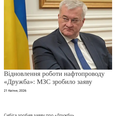
о
р
е
ж
и
м
у
Відновлення роботи нафтопроводу
«Дружба»: МЗС зробило заяву
21 Квітня, 2026
Сибіга зробив заяву про «Дружбу»