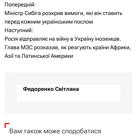
Попередній:
Н
Міністр Сибіга розкрив вимоги, які він ставить
а
перед кожним українським послом
Наступний:
в
Росія відправляє на війну в Україну іноземців.
і
Глава МЗС розказав, як реагують країни Африки,
Азії та Латинської Америки
г
а
ц
Федоренко Світлана
і
я
з
Вам також може сподобатися