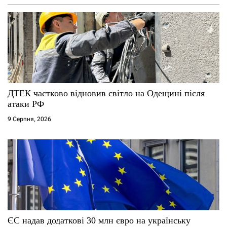
а
п
и
с
і
ДТЕК частково відновив світло на Одещині після
атаки РФ
в
9 Серпня, 2026
ЄС надав додаткові 30 млн євро на українську