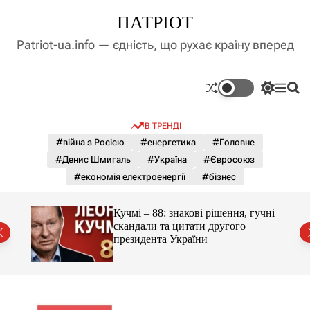
П
ПАТРІОТ
е
р
Patriot-ua.info — єдність, що рухає країну вперед
е
й
т
П
М
П
и
е
е
о
д
р
н
ш
В ТРЕНДІ
е
ю
у
о
м
к
#війна з Росією
#енергетика
#Головне
в
и
м
#Денис Шмигаль
#Україна
#Євросоюз
к
і
а
#економія електроенергії
#бізнес
ч
с
к
т
о
ло на
Кучмі – 88: знакові рішення, гучні
у
л
скандали та цитати другого
ь
президента України
о
р
о
в
о
г