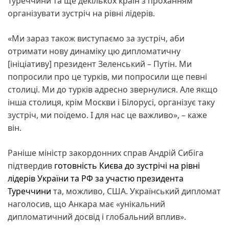
Туреччини та ще декількох країн з проханням
організувати зустріч на рівні лідерів.
«Ми зараз також виступаємо за зустріч, аби
отримати нову динаміку цю дипломатичну
[ініціативу] президент Зеленський – Путін. Ми
попросили про це турків, ми попросили ще певні
столиці. Ми до турків адресно звернулися. Але якщо
інша столиця, крім Москви і Білорусі, організує таку
зустріч, ми поїдемо. І для нас це важливо», – каже
він.
Раніше міністр закордонних справ Андрій Сибіга
підтвердив
готовність Києва до зустрічі на рівні
лідерів України та РФ за участю президента
Туреччини
та, можливо, США. Український дипломат
наголосив, що Анкара має «унікальний
дипломатичний досвід і глобальний вплив».