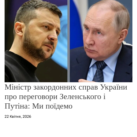
о
р
е
ж
и
м
у
Міністр закордонних справ України
про переговори Зеленського і
Путіна: Ми поїдемо
22 Квітня, 2026