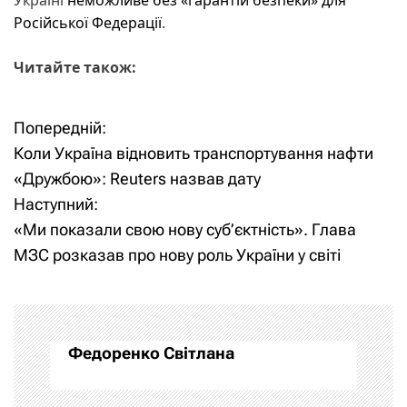
Російської Федерації
.
Читайте також:
Попередній:
Н
Коли Україна відновить транспортування нафти
а
«Дружбою»: Reuters назвав дату
Наступний:
в
«Ми показали свою нову суб’єктність». Глава
і
МЗС розказав про нову роль України у світі
г
а
Федоренко Світлана
ц
і