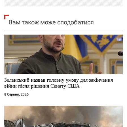
я
Вам також може сподобатися
з
а
п
и
с
Зеленський назвав головну умову для закінчення
і
війни після рішення Сенату США
8 Серпня, 2026
в