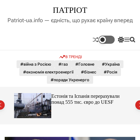
П
ПАТРІОТ
е
р
Patriot-ua.info — єдність, що рухає країну вперед
е
й
т
П
М
П
и
е
е
о
д
р
н
ш
В ТРЕНДІ
е
ю
у
о
м
к
#війна з Росією
#газ
#Головне
#Україна
в
и
м
#економія електроенергії
#бізнес
#Росія
к
і
а
#поради Укренерго
ч
с
к
т
о
мову
Естонія та Іспанія перерахували
у
л
понад 555 тис. євро до UESF
ь
о
р
о
в
о
г