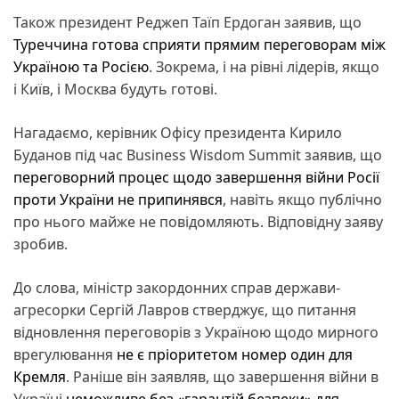
Також президент Реджеп Таїп Ердоган заявив, що
Туреччина готова сприяти прямим переговорам між
Україною та Росією
. Зокрема, і на рівні лідерів, якщо
і Київ, і Москва будуть готові.
Нагадаємо, керівник Офісу президента Кирило
Буданов під час Business Wisdom Summit заявив, що
переговорний процес щодо завершення війни Росії
проти України не припинявся
, навіть якщо публічно
про нього майже не повідомляють. Відповідну заяву
зробив.
До слова, міністр закордонних справ держави-
агресорки Сергій Лавров стверджує, що питання
відновлення переговорів з Україною щодо мирного
врегулювання
не є пріоритетом номер один для
Кремля
. Раніше він заявляв, що завершення війни в
Україні
неможливе без «гарантій безпеки» для