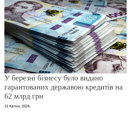
о
р
е
ж
и
м
у
У березні бізнесу було видано
гарантованих державою кредитів на
62 млрд грн
22 Квітня, 2026