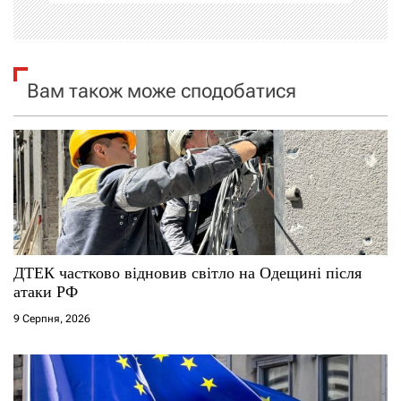
і
я
Вам також може сподобатися
з
а
п
и
с
ДТЕК частково відновив світло на Одещині після
і
атаки РФ
9 Серпня, 2026
в