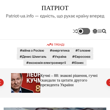
П
ПАТРІОТ
е
р
Patriot-ua.info — єдність, що рухає країну вперед
е
й
т
П
М
П
и
е
е
о
д
р
н
ш
В ТРЕНДІ
е
ю
у
о
м
к
#війна з Росією
#енергетика
#Головне
в
и
м
#Денис Шмигаль
#Україна
#Євросоюз
к
і
а
#економія електроенергії
#бізнес
ч
с
к
т
о
ло на
Кучмі – 88: знакові рішення, гучні
у
л
скандали та цитати другого
ь
президента України
о
р
о
в
о
г