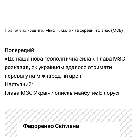
Позначено
кредити
,
Мінфін
,
малий та середній бізнес (МСБ)
Попередній:
Н
«Це наша нова геополітична сила». Глава МЗС
а
розказав, як українцям вдалося отримати
перевагу на міжнародній арені
в
Наступний:
і
Глава МЗС України описав майбутнє Білорусі
г
а
Федоренко Світлана
ц