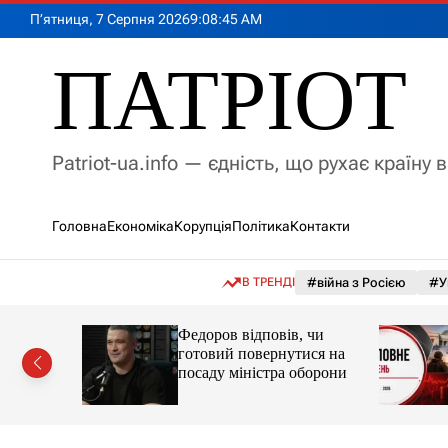
П
П’ятниця, 7 Серпня 2026
9
:
08
:
46
AM
е
р
ПАТРІОТ
е
й
т
и
Patriot-ua.info — єдність, що рухає країну 
д
о
в
Головна
Економіка
Корупція
Політика
Контакти
м
і
с
В ТРЕНДІ
#війна з Росією
#У
т
у
вила
Федоров відповів, чи
енергії за
готовий повернутися на
посаду міністра оборони