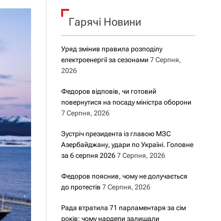
о
р
о
Гарячі Новини
в
о
г
Уряд змінив правила розподілу
о
електроенергії за сезонами
7 Серпня,
р
е
2026
ж
и
Федоров відповів, чи готовий
м
повернутися на посаду міністра оборони
у
7 Серпня, 2026
Зустріч президента із главою МЗС
Азербайджану, удари по Україні. Головне
за 6 серпня 2026
7 Серпня, 2026
Федоров пояснив, чому не долучається
до протестів
7 Серпня, 2026
Рада втратила 71 парламентаря за сім
років: чому нардепи залишали