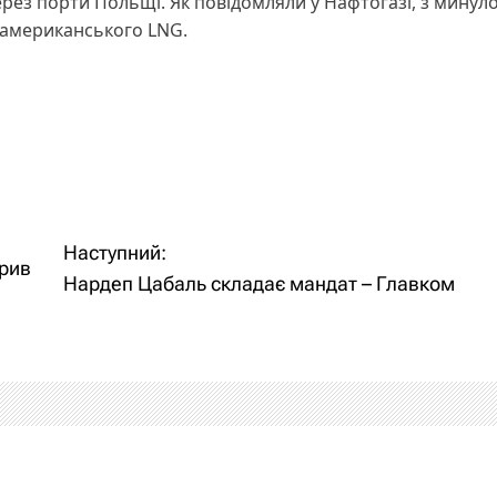
ерез порти Польщі. Як повідомляли у Нафтогазі, з минул
 американського LNG.
Наступний:
крив
Нардеп Цабаль складає мандат – Главком