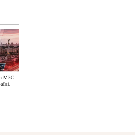
ою МЗС
аїні.