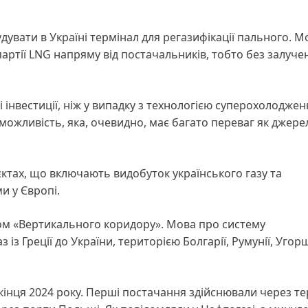
вати в Україні термінал для регазифікації пального. М
ртії LNG напряму від постачальників, тобто без залуче
інвестиції, ніж у випадку з технологією суперохолодже
ожливість, яка, очевидно, має багато переваг як джере
єктах, що включають видобуток українського газу та
и у Європі.
ом «Вертикального коридору». Мова про систему
із Греції до України, територією Болгарії, Румунії, Угор
 кінця 2024 року. Перші постачання здійснювали через т