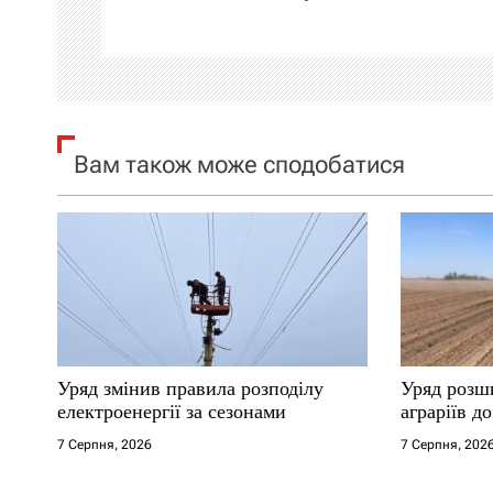
ц
і
я
Вам також може сподобатися
з
а
п
и
с
Уряд змінив правила розподілу
Уряд розш
і
електроенергії за сезонами
аграріїв д
7 Серпня, 2026
7 Серпня, 202
в