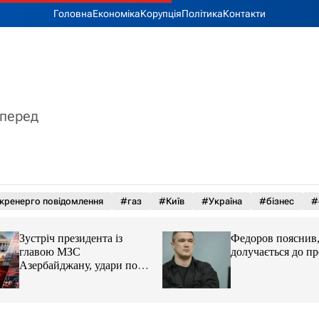
Головна
Економіка
Корупція
Політика
Контакти
вперед
кренерго повідомлення
#газ
#Київ
#Україна
#бізнес
#
Зустріч президента із
Федоров пояснив,
главою МЗС
долучається до пр
Азербайджану, удари по
Україні. Головне за 6
серпня 2026