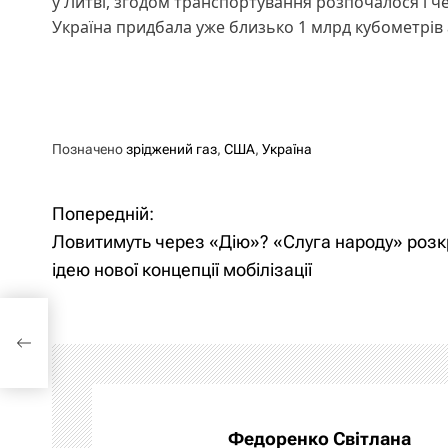
у Литві, згодом транспортування розпочалося і ч
Україна придбала уже близько 1 млрд кубометрів
Позначено
зріджений газ
,
США
,
Україна
Попередній:
Н
Ловитимуть через «Дію»? «Слуга народу» роз
а
ідею нової концепції мобілізації
в
а
і
г
а
Федоренко Світлана