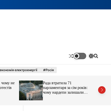
П
П
е
о
р
ш
економія електроенергії
#Росія
е
у
м
к
и
 чому не
Рада втратила 71
к
а
отестів
парламентаря за сім років:
ч
чому нардепи залишали
к
парламент
о
л
ь