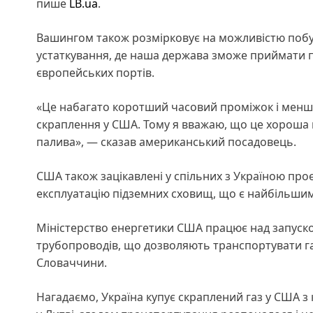
пише
LB.ua
.
Вашингом також розмірковує на можливістю побуду
устаткування, де наша держава зможе приймати па
європейських портів.
«Це набагато коротший часовий проміжок і менші 
скраплення у США. Тому я вважаю, що це хороша м
палива», — сказав американський посадовець.
США також зацікавлені у спільних з Україною про
експлуатацію підземних сховищ, що є найбільшим
Міністерство енергетики США працює над запуск
трубопроводів, що дозволяють транспортувати газ 
Словаччини.
Нагадаємо, Україна купує скраплений газ у США з