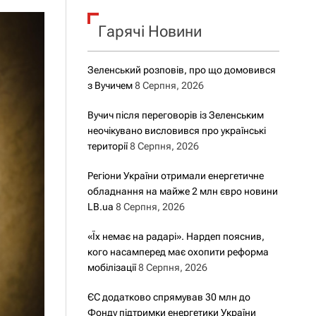
о
р
о
Гарячі Новини
в
о
г
Зеленський розповів, про що домовився
о
з Вучичем
8 Серпня, 2026
р
е
ж
Вучич після переговорів із Зеленським
и
неочікувано висловився про українські
м
території
8 Серпня, 2026
у
Регіони України отримали енергетичне
обладнання на майже 2 млн євро новини
LB.ua
8 Серпня, 2026
«Їх немає на радарі». Нардеп пояснив,
кого насамперед має охопити реформа
мобілізації
8 Серпня, 2026
ЄС додатково спрямував 30 млн до
Фонду підтримки енергетики України