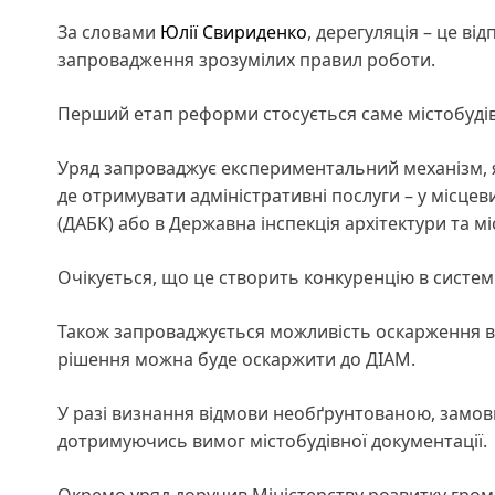
За словами
Юлії Свириденко
, дерегуляція – це в
запровадження зрозумілих правил роботи.
Перший етап реформи стосується саме містобудів
Уряд запроваджує експериментальний механізм, 
де отримувати адміністративні послуги – у місце
(ДАБК) або в Державна інспекція архітектури та м
Очікується, що це створить конкуренцію в систем
Також запроваджується можливість оскарження від
рішення можна буде оскаржити до ДІАМ.
У разі визнання відмови необґрунтованою, замов
дотримуючись вимог містобудівної документації.
Окремо уряд доручив Міністерству розвитку громад