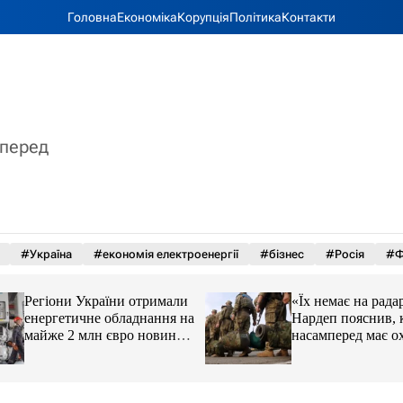
Головна
Економіка
Корупція
Політика
Контакти
вперед
#Україна
#економія електроенергії
#бізнес
#Росія
#Ф
Регіони України отримали
«Їх немає на радар
енергетичне обладнання на
Нардеп пояснив, 
майже 2 млн євро новини
насамперед має о
LB.ua
реформа мобілізац