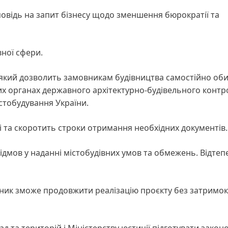
ідповідь на запит бізнесу щодо зменшення бюрократії та
ної сфери.
який дозволить замовникам будівництва самостійно оби
вих органах державного архітектурно-будівельного конт
істобудування України.
і та скоротить строки отримання необхідних документів.
мов у наданні містобудівних умов та обмежень. Відтепе
ник зможе продовжити реалізацію проєкту без затримок
 та територій і Міністерству юстиції підготувати закон