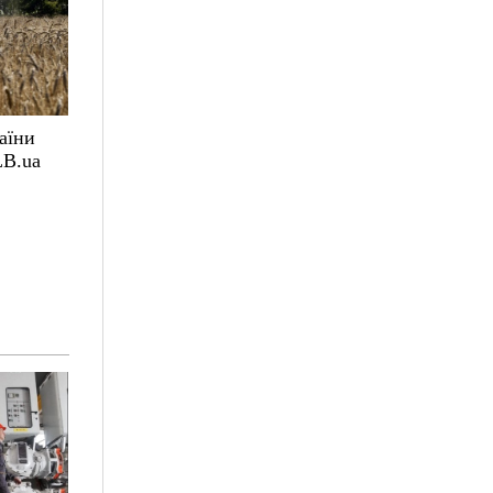
аїни
LB.ua