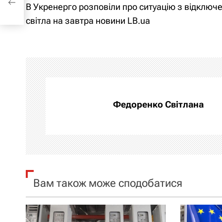
В Укренерго розповіли про ситуацію з відключ
а
світла на завтра новини LB.ua
в
і
г
а
Федоренко Світлана
ц
і
я
Вам також може сподобатися
з
а