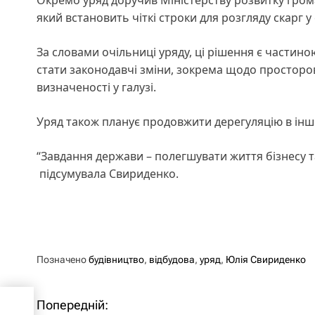
який встановить чіткі строки для розгляду скарг у
За словами очільниці уряду, ці рішення є част
стати законодавчі зміни, зокрема щодо просторо
визначеності у галузі.
Уряд також планує продовжити дерегуляцію в інш
“Завдання держави – полегшувати життя бізнесу т
підсумувала Свириденко.
Позначено
будівництво
,
відбудова
,
уряд
,
Юлія Свириденко
Попередній:
Н
 на