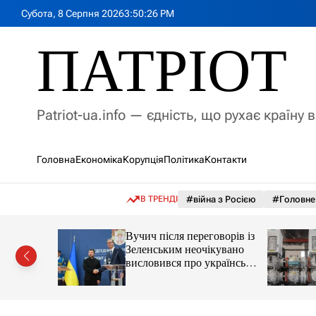
П
Субота, 8 Серпня 2026
3
:
50
:
28
PM
е
р
ПАТРІОТ
е
й
т
и
Patriot-ua.info — єдність, що рухає країну 
д
о
в
Головна
Економіка
Корупція
Політика
Контакти
м
і
с
В ТРЕНДІ
#війна з Росією
#Головне
т
у
вів, про
Вучич після переговорів із
Вучичем
Зеленським неочікувано
висловився про українські
території