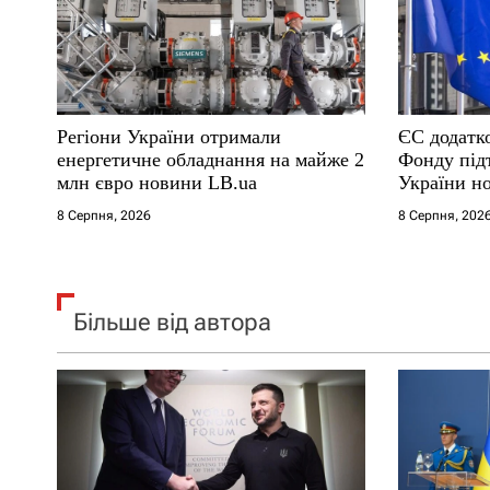
п
и
с
Регіони України отримали
ЄС додатк
і
енергетичне обладнання на майже 2
Фонду під
млн євро новини LB.ua
України н
в
8 Серпня, 2026
8 Серпня, 202
Більше від автора