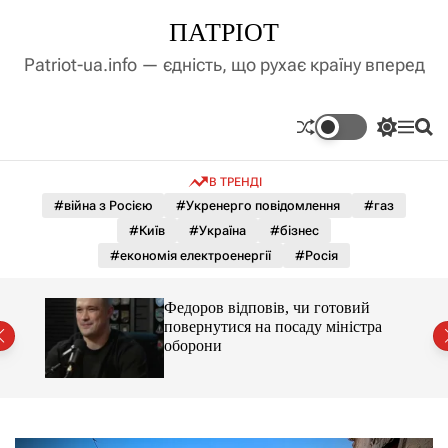
П
ПАТРІОТ
е
р
Patriot-ua.info — єдність, що рухає країну вперед
е
й
т
П
М
П
и
е
е
о
д
р
н
ш
В ТРЕНДІ
е
ю
у
о
м
к
#війна з Росією
#Укренерго повідомлення
#газ
в
и
м
#Київ
#Україна
#бізнес
к
і
а
#економія електроенергії
#Росія
ч
с
к
т
о
лу
Федоров відповів, чи готовий
у
л
повернутися на посаду міністра
ь
оборони
о
р
о
в
о
г