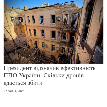
о
р
е
ж
и
м
у
Президент відзначив ефективність
ППО України. Скільки дронів
вдається збити
27 Квітня, 2026