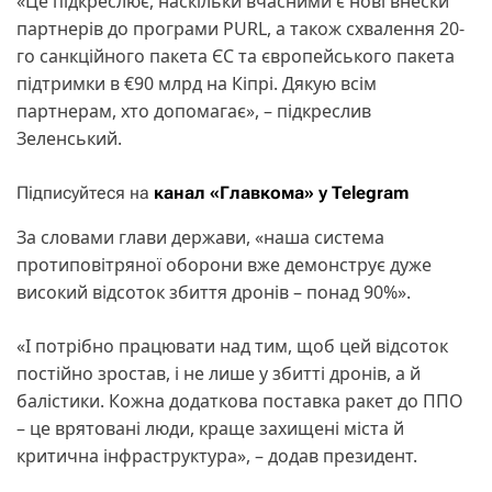
«Це підкреслює, наскільки вчасними є нові внески
партнерів до програми PURL, а також схвалення 20-
го санкційного пакета ЄС та європейського пакета
підтримки в €90 млрд на Кіпрі. Дякую всім
партнерам, хто допомагає», – підкреслив
Зеленський.
Підписуйтеся на
канал «Главкома» у Telegram
За словами глави держави, «наша система
протиповітряної оборони вже демонструє дуже
високий відсоток збиття дронів – понад 90%».
«І потрібно працювати над тим, щоб цей відсоток
постійно зростав, і не лише у збитті дронів, а й
балістики. Кожна додаткова поставка ракет до ППО
– це врятовані люди, краще захищені міста й
критична інфраструктура», – додав президент.