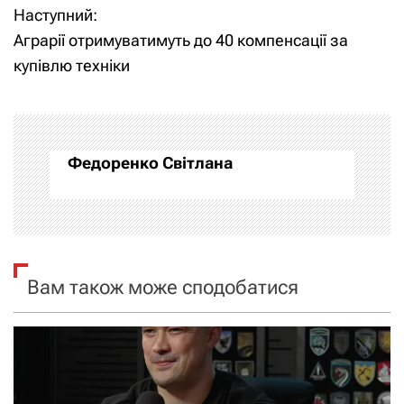
Наступний:
в
Аграрії отримуватимуть до 40 компенсації за
і
купівлю техніки
г
а
Федоренко Світлана
ц
і
я
Вам також може сподобатися
з
а
п