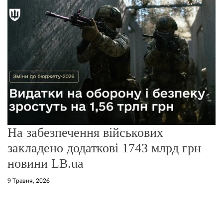
о
р
е
ж
и
м
у
На забезпечення військових
закладено додаткові 1743 млрд грн
новини LB.ua
9 Травня, 2026