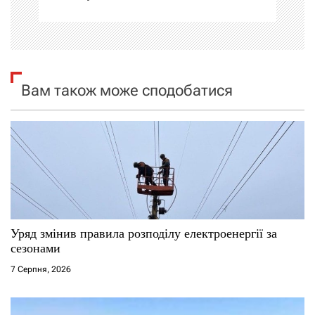
ц
і
я
Вам також може сподобатися
з
а
п
и
с
Уряд змінив правила розподілу електроенергії за
і
сезонами
7 Серпня, 2026
в