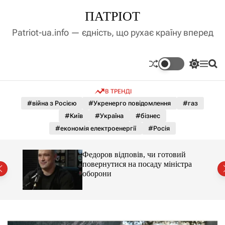
П
ПАТРІОТ
е
р
Patriot-ua.info — єдність, що рухає країну вперед
е
й
т
П
М
П
и
е
е
о
д
р
н
ш
В ТРЕНДІ
е
ю
у
о
м
к
#війна з Росією
#Укренерго повідомлення
#газ
в
и
м
#Київ
#Україна
#бізнес
к
і
а
#економія електроенергії
#Росія
ч
с
к
т
о
лу
Федоров відповів, чи готовий
у
л
повернутися на посаду міністра
ь
оборони
о
р
о
в
о
г