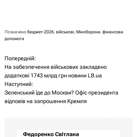
Позначено
бюджет-2026
,
військові
,
Міноборони
,
фінансова
допомога
Попередній:
Н
На забезпечення військових закладено
а
додаткові 1743 млрд грн новини LB.ua
Наступний:
в
Зеленський їде до Москви? Офіс президента
і
відповів на запрошення Кремля
г
а
Федоренко Світлана