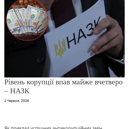
о
р
е
ж
и
м
у
Рівень корупції впав майже вчетверо
– НАЗК
2 Червня, 2026
Як приклад успішних антикорупційних змін