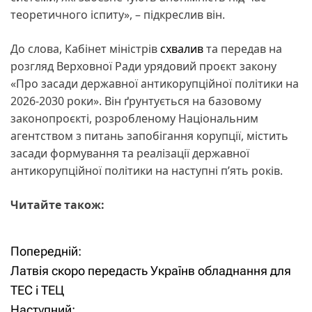
теоретичного іспиту», – підкреслив він.
До слова, Кабінет міністрів
схвалив
та передав на
розгляд Верховної Ради урядовий проєкт закону
«Про засади державної антикорупційної політики на
2026-2030 роки». Він ґрунтується на базовому
законопроєкті, розробленому Національним
агентством з питань запобігання корупції, містить
засади формування та реалізації державної
антикорупційної політики на наступні пʼять років.
Читайте також:
Попередній:
Н
Латвія скоро передасть Українв обладнання для
а
ТЕС і ТЕЦ
Наступний: