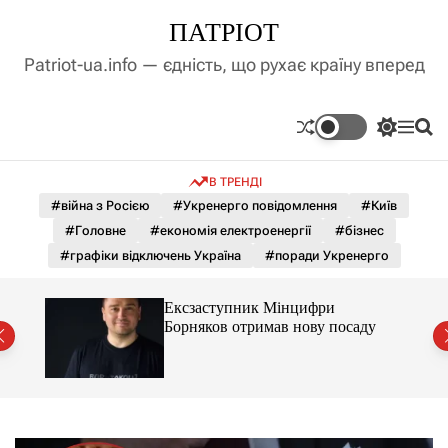
П
ПАТРІОТ
е
р
Patriot-ua.info — єдність, що рухає країну вперед
е
й
т
П
М
П
и
е
е
о
д
р
н
ш
В ТРЕНДІ
е
ю
у
о
м
к
#війна з Росією
#Укренерго повідомлення
#Київ
в
и
м
#Головне
#економія електроенергії
#бізнес
к
і
а
#графіки відключень Україна
#поради Укренерго
ч
с
к
т
о
Ексзаступник Мінцифри
у
л
й
Борняков отримав нову посаду
ь
о
р
о
в
о
г