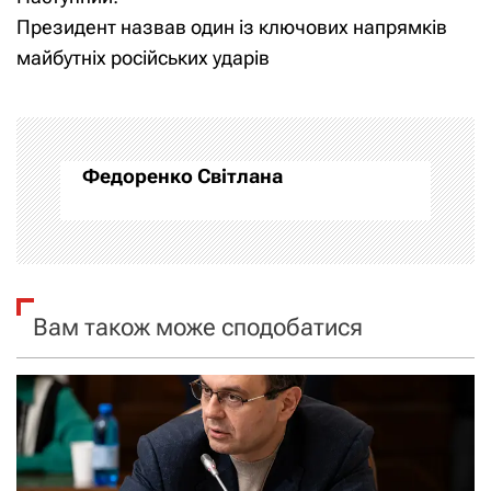
в
Президент назвав один із ключових напрямків
і
майбутніх російських ударів
г
а
Федоренко Світлана
ц
і
я
Вам також може сподобатися
з
а
п
и