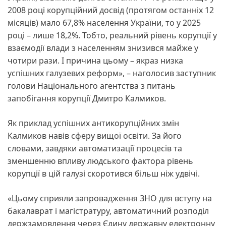
2008 році корупційний досвід (протягом останніх 12
місяців) мало 67,8% населення України, то у 2025
році – лише 18,2%. Тобто, реальний рівень корупції у
взаємодії влади з населенням знизився майже у
чотири рази. І причина цьому – якраз низка
успішних галузевих реформ», – наголосив заступник
голови Національного агентства з питань
запобігання корупції Дмитро Калмиков.
Як приклад успішних антикорупційних змін
Калмиков навів сферу вищої освіти. За його
словами, завдяки автоматизації процесів та
зменшенню впливу людського фактора рівень
корупції в цій галузі скоротився більш ніж удвічі.
«Цьому сприяли запровадження ЗНО для вступу на
бакалаврат і магістратуру, автоматичний розподіл
держзамовлення через Єдину державну електронну