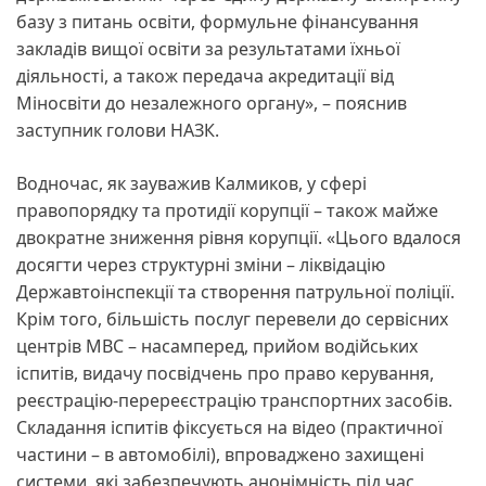
базу з питань освіти, формульне фінансування
закладів вищої освіти за результатами їхньої
діяльності, а також передача акредитації від
Міносвіти до незалежного органу», – пояснив
заступник голови НАЗК.
Водночас, як зауважив Калмиков, у сфері
правопорядку та протидії корупції – також майже
двократне зниження рівня корупції. «Цього вдалося
досягти через структурні зміни – ліквідацію
Державтоінспекції та створення патрульної поліції.
Крім того, більшість послуг перевели до сервісних
центрів МВС – насамперед, прийом водійських
іспитів, видачу посвідчень про право керування,
реєстрацію-перереєстрацію транспортних засобів.
Складання іспитів фіксується на відео (практичної
частини – в автомобілі), впроваджено захищені
системи, які забезпечують анонімність під час