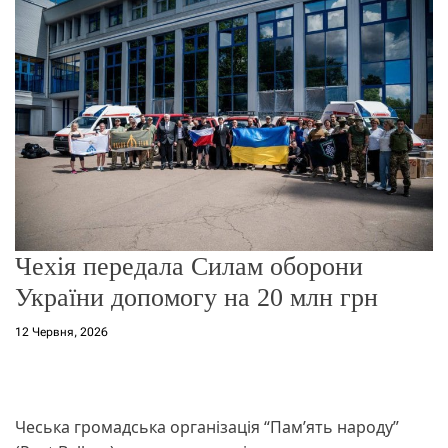
о
р
е
ж
и
м
у
Чехія передала Силам оборони
України допомогу на 20 млн грн
12 Червня, 2026
Чеська громадська організація “Памʼять народу”