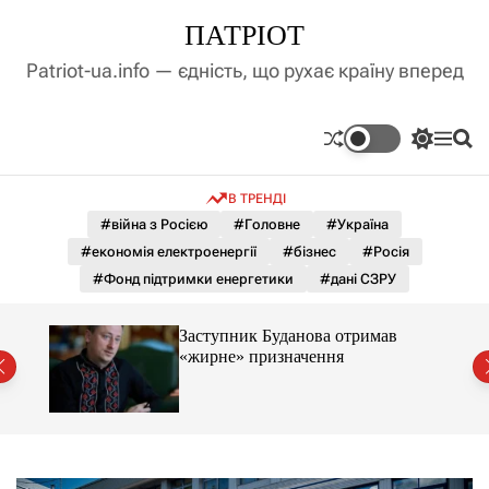
П
ПАТРІОТ
е
р
Patriot-ua.info — єдність, що рухає країну вперед
е
й
т
П
М
П
и
е
е
о
д
р
н
ш
В ТРЕНДІ
е
ю
у
о
м
к
#війна з Росією
#Головне
#Україна
в
и
м
#економія електроенергії
#бізнес
#Росія
к
і
а
#Фонд підтримки енергетики
#дані СЗРУ
ч
с
к
т
о
і не
Заступник Буданова отримав
у
л
ла
«жирне» призначення
ь
о
р
о
в
о
г