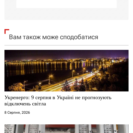
ц
і
я
Вам також може сподобатися
з
а
п
и
с
Укренерго: 9 серпня в Україні не прогнозують
і
відключень світла
8 Серпня, 2026
в