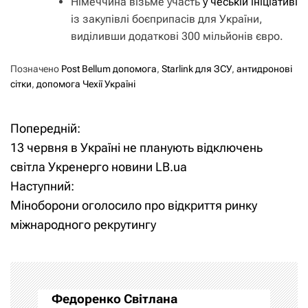
Німеччина візьме участь
у чеській ініціативі
із закупівлі боєприпасів для України,
виділивши додаткові 300 мільйонів євро.
Позначено
Post Bellum допомога
,
Starlink для ЗСУ
,
антидронові
сітки
,
допомога Чехії Україні
Попередній:
Н
13 червня в Україні не планують відключень
а
світла Укренерго новини LB.ua
Наступний:
в
Міноборони оголосило про відкриття ринку
і
міжнародного рекрутингу
г
а
Федоренко Світлана