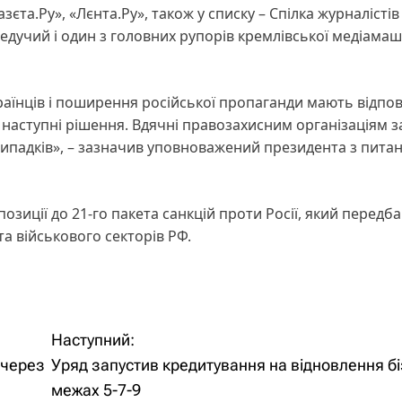
та.Ру», «Лєнта.Ру», також у списку – Спілка журналістів 
едучий і один з головних рупорів кремлівської медіама
раїнців і поширення російської пропаганди мають відпов
ь і наступні рішення. Вдячні правозахисним організаціям з
випадків», – зазначив уповноважений президента з пита
озиції до 21-го пакета санкцій проти Росії, який передб
а військового секторів РФ.
Наступний:
 через
Уряд запустив кредитування на відновлення бі
межах 5-7-9