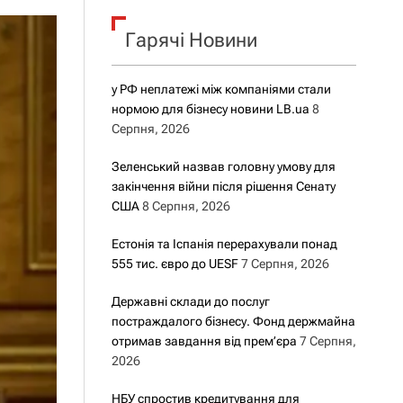
о
р
о
Гарячі Новини
в
о
г
у РФ неплатежі між компаніями стали
о
нормою для бізнесу новини LB.ua
8
р
е
Серпня, 2026
ж
и
Зеленський назвав головну умову для
м
закінчення війни після рішення Сенату
у
США
8 Серпня, 2026
Естонія та Іспанія перерахували понад
555 тис. євро до UESF
7 Серпня, 2026
Державні склади до послуг
постраждалого бізнесу. Фонд держмайна
отримав завдання від прем’єра
7 Серпня,
2026
НБУ спростив кредитування для