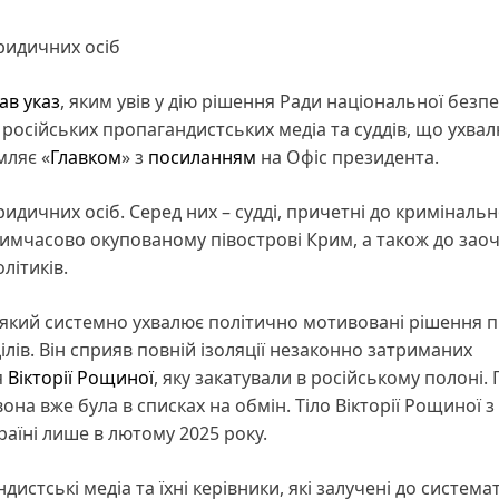
юридичних осіб
ав указ
, яким увів у дію рішення Ради національної безпе
російських пропагандистських медіа та суддів, що ухва
мляє «
Главком
» з
посиланням
на Офіс президента.
ридичних осіб. Серед них – судді, причетні до криміналь
а тимчасово окупованому півострові Крим, а також до зао
літиків.
 який системно ухвалює політично мотивовані рішення 
ілів. Він сприяв повній ізоляції незаконно затриманих
я
Вікторії Рощиної
, яку закатували в російському полоні. П
она вже була в списках на обмін. Тіло Вікторії Рощиної з
аїні лише в лютому 2025 року.
истські медіа та їхні керівники, які залучені до систем