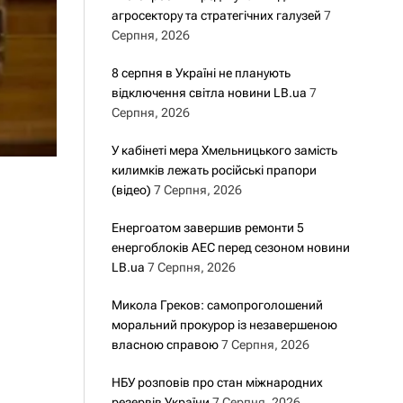
агросектору та стратегічних галузей
7
Серпня, 2026
8 серпня в Україні не планують
відключення світла новини LB.ua
7
Серпня, 2026
У кабінеті мера Хмельницького замість
килимків лежать російські прапори
(відео)
7 Серпня, 2026
Енергоатом завершив ремонти 5
енергоблоків АЕС перед сезоном новини
LB.ua
7 Серпня, 2026
Микола Греков: самопроголошений
моральний прокурор із незавершеною
власною справою
7 Серпня, 2026
НБУ розповів про стан міжнародних
резервів України
7 Серпня, 2026