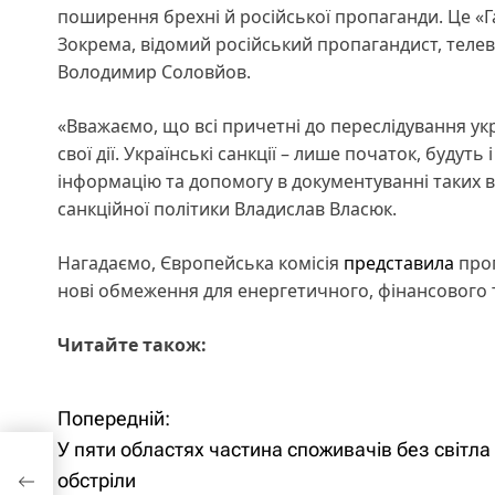
поширення брехні й російської пропаганди. Це «Газє
Зокрема, відомий російський пропагандист, телев
Володимир Соловйов.
«Вважаємо, що всі причетні до переслідування ук
свої дії. Українські санкції – лише початок, будут
інформацію та допомогу в документуванні таких 
санкційної політики Владислав Власюк.
Нагадаємо, Європейська комісія
представила
проп
нові обмеження для енергетичного, фінансового т
Читайте також:
Попередній:
Н
У пяти областях частина споживачів без світла
а
обстріли