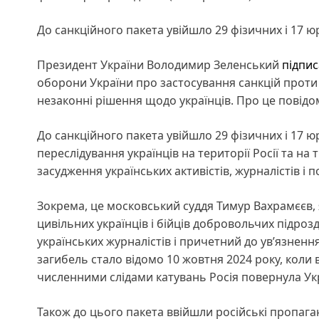
До санкційного пакета увійшло 29 фізичних і 17 
Президент України Володимир Зеленський
підпис
оборони України про застосування санкцій проти 
незаконні рішення щодо українців. Про це повідо
До санкційного пакета увійшло 29 фізичних і 17 ю
переслідування українців на території Росії та н
засудження українських активістів, журналістів і по
Зокрема, це московський суддя Тимур Вахрамєєв,
цивільних українців і бійців добровольчих підрозд
українських журналістів і причетний до ув’язненн
загибель стало відомо 10 жовтня 2024 року, коли в
численними слідами катувань Росія повернула Укр
Також до цього пакета ввійшли російські пропаганд