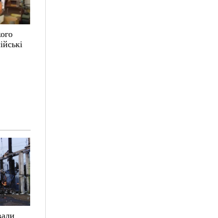
кого
ійські
вали