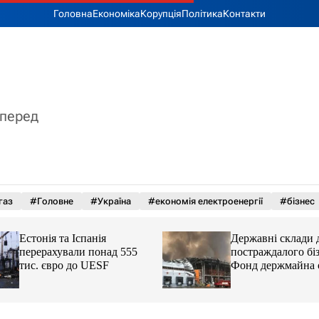
Головна
Економіка
Корупція
Політика
Контакти
вперед
газ
#Головне
#Україна
#економія електроенергії
#бізнес
Естонія та Іспанія
Державні склади 
перерахували понад 555
постраждалого біз
тис. євро до UESF
Фонд держмайна 
завдання від прем