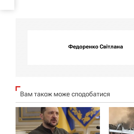
в
і
г
а
Федоренко Світлана
ц
і
я
Вам також може сподобатися
з
а
п