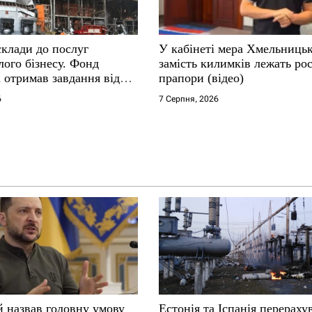
склади до послуг
У кабінеті мера Хмельниць
ого бізнесу. Фонд
замість килимків лежать рос
 отримав завдання від
прапори (відео)
6
7 Серпня, 2026
й назвав головну умову
Естонія та Іспанія перераху