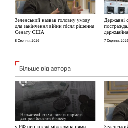
и
с
Зеленський назвав головну умову
Державні 
і
для закінчення війни після рішення
постраждал
Сенату США
держмайна
в
прем’єра
8 Серпня, 2026
7 Серпня, 202
Більше від автора
у РФ неплатежі між компаніями
Зеленськи