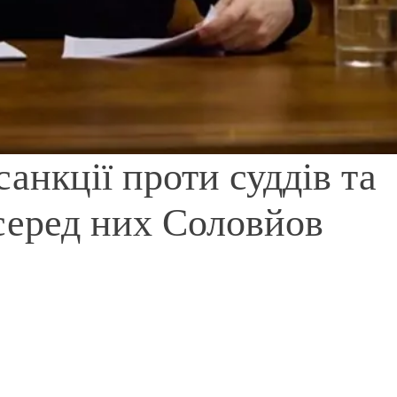
санкції проти суддів та
серед них Соловйов