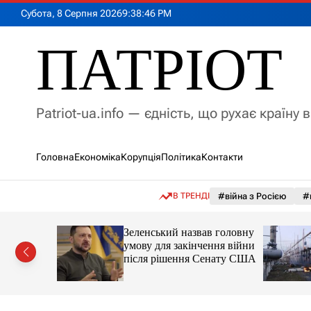
П
Субота, 8 Серпня 2026
9
:
38
:
47
PM
е
р
ПАТРІОТ
е
й
т
и
Patriot-ua.info — єдність, що рухає країну 
д
о
в
Головна
Економіка
Корупція
Політика
Контакти
м
і
с
В ТРЕНДІ
#війна з Росією
#
т
у
між
Зеленський назвав головну
и нормою
умову для закінчення війни
ни LB.ua
після рішення Сенату США