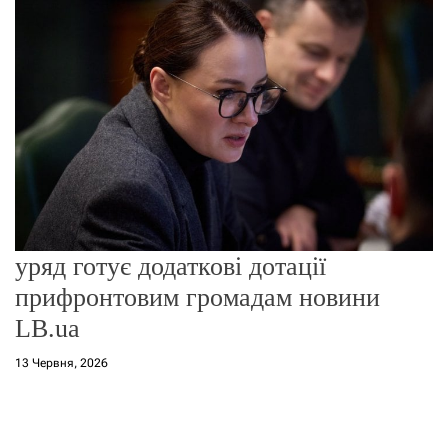
о
р
е
ж
и
м
у
уряд готує додаткові дотації
прифронтовим громадам новини
LB.ua
13 Червня, 2026