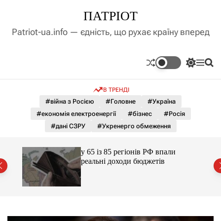
П
ПАТРІОТ
е
р
Patriot-ua.info — єдність, що рухає країну вперед
е
й
т
П
М
П
и
е
е
о
д
р
н
ш
В ТРЕНДІ
е
ю
у
о
м
к
#війна з Росією
#Головне
#Україна
в
и
м
#економія електроенергії
#бізнес
#Росія
к
і
а
#дані СЗРУ
#Укренерго обмеження
ч
с
к
т
о
ажене
у 65 із 85 регіонів РФ впали
у
л
ий
реальні доходи бюджетів
ь
о
р
о
в
о
г