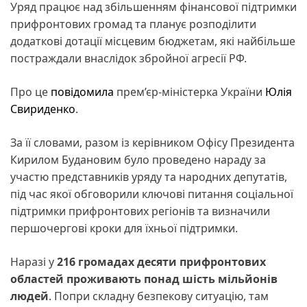
Уряд працює над збільшенням фінансової підтримки
прифронтових громад та планує розподілити
додаткові дотації місцевим бюджетам, які найбільше
постраждали внаслідок збройної агресії РФ.
Про це
повідомила
прем’єр-міністерка України
Юлія
Свириденко
.
За її словами, разом із керівником Офісу Президента
Кирилом Будановим було проведено нараду за
участю представників уряду та народних депутатів,
під час якої обговорили ключові питання соціальної
підтримки прифронтових регіонів та визначили
першочергові кроки для їхньої підтримки.
Наразі у
216 громадах десяти прифронтових
областей проживають понад шість мільйонів
людей
. Попри складну безпекову ситуацію, там