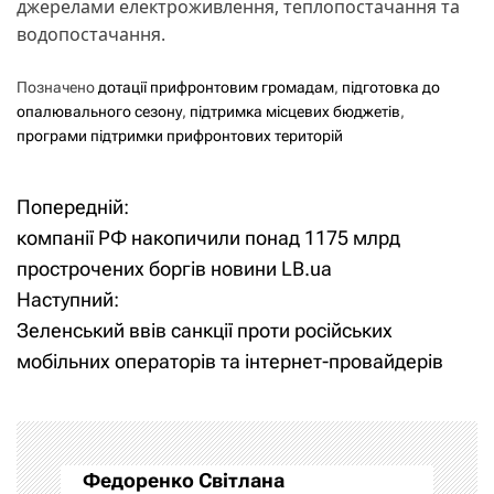
джерелами електроживлення, теплопостачання та
водопостачання.
Позначено
дотації прифронтовим громадам
,
підготовка до
опалювального сезону
,
підтримка місцевих бюджетів
,
програми підтримки прифронтових територій
Попередній:
Н
компанії РФ накопичили понад 1175 млрд
а
прострочених боргів новини LB.ua
Наступний:
в
Зеленський ввів санкції проти російських
і
мобільних операторів та інтернет-провайдерів
г
а
Федоренко Світлана