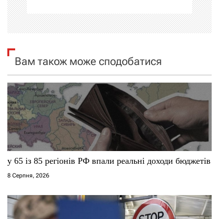
ц
і
я
Вам також може сподобатися
з
а
п
и
с
у 65 із 85 регіонів РФ впали реальні доходи бюджетів
і
8 Серпня, 2026
в