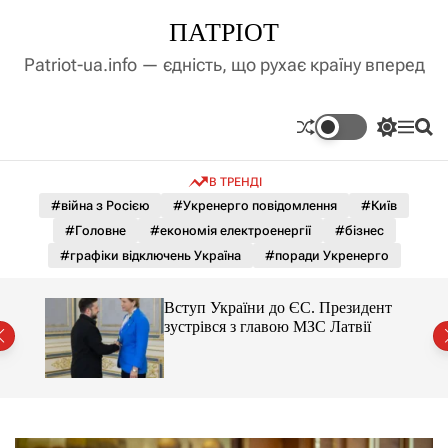
П
ПАТРІОТ
е
р
Patriot-ua.info — єдність, що рухає країну вперед
е
й
т
П
М
П
и
е
е
о
д
р
н
ш
В ТРЕНДІ
е
ю
у
о
м
к
#війна з Росією
#Укренерго повідомлення
#Київ
в
и
м
#Головне
#економія електроенергії
#бізнес
к
і
а
#графіки відключень Україна
#поради Укренерго
ч
с
к
т
о
тор
Вступ України до ЄС. Президент
у
л
зустрівся з главою МЗС Латвії
ь
о
р
о
в
о
г