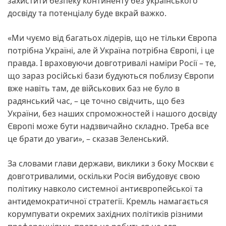
захистити безпеку континенту без українського
досвіду та потенціалу буде вкрай важко.
«Ми чуємо від багатьох лідерів, що не тільки Європа
потрібна Україні, але й Україна потрібна Європі, і це
правда. І враховуючи довготривалі наміри Росії – те,
що зараз російські бази будуються поблизу Європи
вже навіть там, де військових баз не було в
радянський час, – це точно свідчить, що без
України, без наших спроможностей і нашого досвіду
Європі може бути надзвичайно складно. Треба все
це брати до уваги», – сказав Зеленський.
За словами глави держави, виклики з боку Москви є
довготривалими, оскільки Росія вибудовує свою
політику навколо системної антиєвропейської та
антидемократичної стратегії. Кремль намагається
корумпувати окремих західних політиків різними