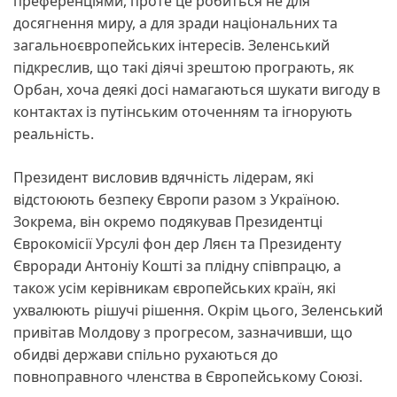
преференціями, проте це робиться не для
досягнення миру, а для зради національних та
загальноєвропейських інтересів. Зеленський
підкреслив, що такі діячі зрештою програють, як
Орбан, хоча деякі досі намагаються шукати вигоду в
контактах із путінським оточенням та ігнорують
реальність.
Президент висловив вдячність лідерам, які
відстоюють безпеку Європи разом з Україною.
Зокрема, він окремо подякував Президентці
Єврокомісії Урсулі фон дер Ляєн та Президенту
Євроради Антоніу Кошті за плідну співпрацю, а
також усім керівникам європейських країн, які
ухвалюють рішучі рішення. Окрім цього, Зеленський
привітав Молдову з прогресом, зазначивши, що
обидві держави спільно рухаються до
повноправного членства в Європейському Союзі.