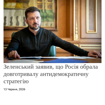
о
р
е
ж
и
м
у
Зеленський заявив, що Росія обрала
довготривалу антидемократичну
стратегію
13 Червня, 2026