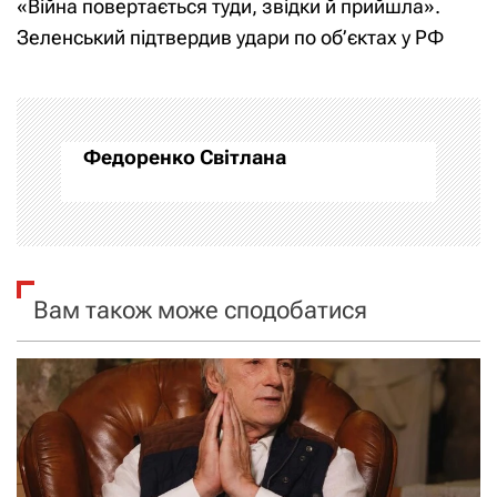
«Війна повертається туди, звідки й прийшла».
і
Зеленський підтвердив удари по об’єктах у РФ
г
а
Федоренко Світлана
ц
і
я
Вам також може сподобатися
з
а
п
и